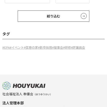
絞り込む
タグ
#EPA
#イベント
#弦巻の家
#新卒採用
#理事会
#研修
#評議員会
社会福祉法人 奉優会
（ほうゆうかい）
法人管理本部