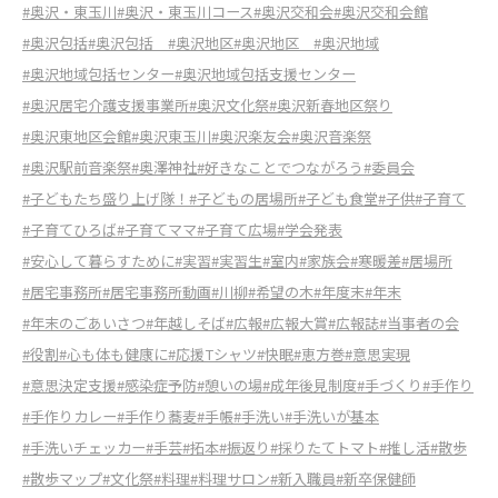
#奥沢・東玉川
#奥沢・東玉川コース
#奥沢交和会
#奥沢交和会館
#奥沢包括
#奥沢包括
#奥沢地区
#奥沢地区
#奥沢地域
#奥沢地域包括センター
#奥沢地域包括支援センター
#奥沢居宅介護支援事業所
#奥沢文化祭
#奥沢新春地区祭り
#奥沢東地区会館
#奥沢東玉川
#奥沢楽友会
#奥沢音楽祭
#奥沢駅前音楽祭
#奥澤神社
#好きなことでつながろう
#委員会
#子どもたち盛り上げ隊！
#子どもの居場所
#子ども食堂
#子供
#子育て
#子育てひろば
#子育てママ
#子育て広場
#学会発表
#安心して暮らすために
#実習
#実習生
#室内
#家族会
#寒暖差
#居場所
#居宅事務所
#居宅事務所動画
#川柳
#希望の木
#年度末
#年末
#年末のごあいさつ
#年越しそば
#広報
#広報大賞
#広報誌
#当事者の会
#役割
#心も体も健康に
#応援Tシャツ
#快眠
#恵方巻
#意思実現
#意思決定支援
#感染症予防
#憩いの場
#成年後見制度
#手づくり
#手作り
#手作りカレー
#手作り蕎麦
#手帳
#手洗い
#手洗いが基本
#手洗いチェッカー
#手芸
#拓本
#振返り
#採りたてトマト
#推し活
#散歩
#散歩マップ
#文化祭
#料理
#料理サロン
#新入職員
#新卒保健師