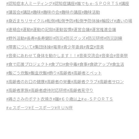
#認知症本人ミーティング
#認知症講座
#誰でもｅ-ＳＰＯＲＴＳ
#講座
#講習会
#講話
#趣味
#趣味の会
#趣味の講座
#趣味活動
#身近まちリサイクル
#転倒
#転倒予防
#転倒予防体操
#輪投げ
#通いの場
#連絡会
#運動
#運動の記録
#運動習慣
#運営会議
#運営推進会議
#野外活動
#長寿
#長寿健診
#防災
#防災グッズ
#防災研修
#防災訓練
#障害について
#集団体操
#電車
#青少年委員
#青空
#音楽
#音楽にあわせて身体を動かします！！
#音楽交流会
#音楽会
#音楽祭
#食で応援プロジェクト
#食プロ
#食中毒
#食事
#食欲アップ
#食生活
#飯ごう炊飯
#飯盒炊飯
#飾り
#高齢者
#高齢者とペット
#高齢者のお口の健康
#高齢者の栄養
#高齢者クラブ
#高齢者サロン
#高齢者家族
#高齢者虐待対応研修
#高齢者見守り
#鶏ささみのポテト衣焼き
#麺
#６０歳以上
#ｅ-ＳＰＯＲＴＳ
#ｅスポーツ
#Ｅースポーツ
#ＲＵＮ伴