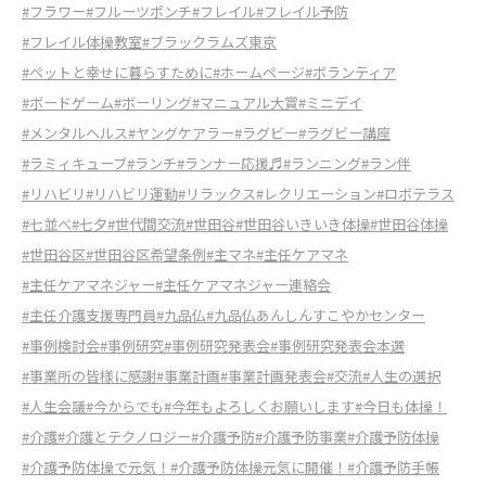
#フラワー
#フルーツポンチ
#フレイル
#フレイル予防
#フレイル体操教室
#ブラックラムズ東京
#ペットと幸せに暮らすために
#ホームページ
#ボランティア
#ボードゲーム
#ボーリング
#マニュアル大賞
#ミニデイ
#メンタルヘルス
#ヤングケアラー
#ラグビー
#ラグビー講座
#ラミィキューブ
#ランチ
#ランナー応援♬
#ランニング
#ラン伴
#リハビリ
#リハビリ運動
#リラックス
#レクリエーション
#ロボテラス
#七並べ
#七夕
#世代間交流
#世田谷
#世田谷いきいき体操
#世田谷体操
#世田谷区
#世田谷区希望条例
#主マネ
#主任ケアマネ
#主任ケアマネジャー
#主任ケアマネジャー連絡会
#主任介護支援専門員
#九品仏
#九品仏あんしんすこやかセンター
#事例検討会
#事例研究
#事例研究発表会
#事例研究発表会本選
#事業所の皆様に感謝
#事業計画
#事業計画発表会
#交流
#人生の選択
#人生会議
#今からでも
#今年もよろしくお願いします
#今日も体操！
#介護
#介護とテクノロジー
#介護予防
#介護予防事業
#介護予防体操
#介護予防体操で元気！
#介護予防体操元気に開催！
#介護予防手帳