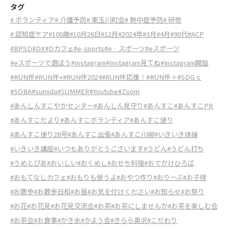
タグ
# ボランティア
# 介護予防
# 東玉川町会
# 熱中症予防
# 研修
# 認知症ケア
#100歳
#10月26日
#12月
#2024年
#3月
#4月
#90代
#ACP
#BPSD
#DX
#Dカフェ
#e-sports
#e‐スポーツ
#eスポーツ
#eスポーツで遊ぼう
#Instagram
#Instagram見てね
#Instagram開設
#RUN伴
#RUN伴+
#RUN伴2024
#RUN伴応援！
#RUN伴＋
#SDGｓ
#SOBA
#sumida
#SUMMER
#Youtube
#Zoom
#あんしんすこやかセンター
#あんしん見守り
#あんすこ
#あんすこPR
#あんすこだより
#あんすこボランティア
#あんすこ便り
#あんすこ便り28号
#あんすこ出張
#あんすこ川柳
#いきいき体操
#いきいき講座
#いつもありがとうございます
#うどん
#うどん打ち
#うめとぴあ
#おいしい
#おくめし
#おせち料理
#おでかけひろば
#おもてなしカフェ
#おもりも使うよ
#おやつ作り
#おりーぶ
#お子様
#お散歩
#お散歩日和
#お昼
#お気を付けください
#お知らせ
#お祭り
#お花
#お花見
#お花見交流会
#お茶
#お茶にしませんか
#お茶を楽しむ会
#お茶会
#お食事
#かき氷
#かよう会
#きらら奥沢
#こだわり