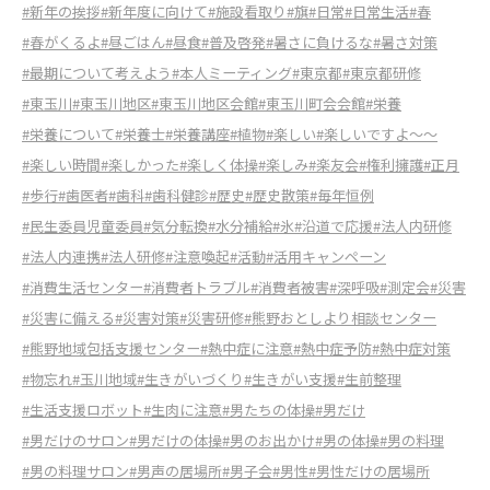
#新年の挨拶
#新年度に向けて
#施設看取り
#旗
#日常
#日常生活
#春
#春がくるよ
#昼ごはん
#昼食
#普及啓発
#暑さに負けるな
#暑さ対策
#最期について考えよう
#本人ミーティング
#東京都
#東京都研修
#東玉川
#東玉川地区
#東玉川地区会館
#東玉川町会会館
#栄養
#栄養について
#栄養士
#栄養講座
#植物
#楽しい
#楽しいですよ～～
#楽しい時間
#楽しかった
#楽しく体操
#楽しみ
#楽友会
#権利擁護
#正月
#歩行
#歯医者
#歯科
#歯科健診
#歴史
#歴史散策
#毎年恒例
#民生委員児童委員
#気分転換
#水分補給
#氷
#沿道で応援
#法人内研修
#法人内連携
#法人研修
#注意喚起
#活動
#活用キャンペーン
#消費生活センター
#消費者トラブル
#消費者被害
#深呼吸
#測定会
#災害
#災害に備える
#災害対策
#災害研修
#熊野おとしより相談センター
#熊野地域包括支援センター
#熱中症に注意
#熱中症予防
#熱中症対策
#物忘れ
#玉川地域
#生きがいづくり
#生きがい支援
#生前整理
#生活支援ロボット
#生肉に注意
#男たちの体操
#男だけ
#男だけのサロン
#男だけの体操
#男のお出かけ
#男の体操
#男の料理
#男の料理サロン
#男声の居場所
#男子会
#男性
#男性だけの居場所