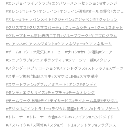
#エンジョイライフクラブ
#エンパワーメントセッション
#オレンジ
#オレンジTシャツ
#オンライン
#オンライン研修
#オール奉優会
#カフェ
#カレー
#キャラバンメイト
#クジャペン
#クジャペン君
#クッション
#クリスマス
#クリスマスパーティ
#クリームシチュー
#クールスポット
#グループホーム恵比寿西二丁目
#グループワーク
#ケアプログラム
#ケアマネ
#ケアマネジメント
#ケアマネジャー
#ケアマネルーム
#ゲーム
#コツコツ元気に
#コーヒー
#サロン
#サロン活動
#シニア
#シニアクラブ
#シニアボランティア
#ジャージャー麺
#スタッフ
#スタンダードプリコーション
#ステンドグラス
#ストレッチ
#スポーツ
#スポーツ振興財団
#スマホ
#スマホとLINE
#スマホ講座
#スマートフォン
#ダブルノミネート
#ダンス
#ダンディ
#ダンディエクササイズ
#チャプチェ
#チームオレンジ
#チームワーク抜群
#デイ
#デイサービス
#デイホーム奥沢
#デジタル
#デジタルポイントラリー
#デジタル講座
#トランプ
#トランプゲーム
#トレーナー
#トレーナーの会
#ネイル
#ハワイアン
#ハンドメイド
#バスハイク
#バス研修
#パスタ
#パート１
#フットケア
#フラダンス