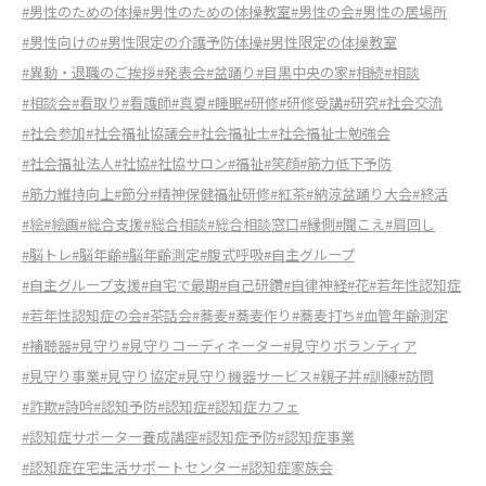
#男性のための体操
#男性のための体操教室
#男性の会
#男性の居場所
#男性向けの
#男性限定の介護予防体操
#男性限定の体操教室
#異動・退職のご挨拶
#発表会
#盆踊り
#目黒中央の家
#相続
#相談
#相談会
#看取り
#看護師
#真夏
#睡眠
#研修
#研修受講
#研究
#社会交流
#社会参加
#社会福祉協議会
#社会福祉士
#社会福祉士勉強会
#社会福祉法人
#社協
#社協サロン
#福祉
#笑顔
#筋力低下予防
#筋力維持向上
#節分
#精神保健福祉研修
#紅茶
#納涼盆踊り大会
#終活
#絵
#絵画
#総合支援
#総合相談
#総合相談窓口
#縁側
#聞こえ
#肩回し
#脳トレ
#脳年齢
#脳年齢測定
#腹式呼吸
#自主グループ
#自主グループ支援
#自宅で最期
#自己研鑽
#自律神経
#花
#若年性認知症
#若年性認知症の会
#茶話会
#蕎麦
#蕎麦作り
#蕎麦打ち
#血管年齢測定
#補聴器
#見守り
#見守りコーディネーター
#見守りボランティア
#見守り事業
#見守り協定
#見守り機器サービス
#親子丼
#訓練
#訪問
#詐欺
#詩吟
#認知予防
#認知症
#認知症カフェ
#認知症サポーター養成講座
#認知症予防
#認知症事業
#認知症在宅生活サポートセンター
#認知症家族会