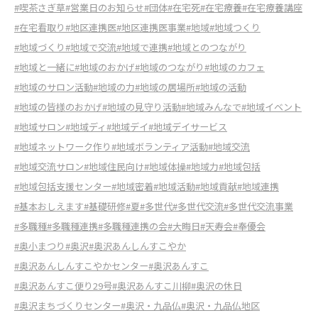
#喫茶さぎ草
#営業日のお知らせ
#団体
#在宅死
#在宅療養
#在宅療養講座
#在宅看取り
#地区連携医
#地区連携医事業
#地域
#地域つくり
#地域づくり
#地域で交流
#地域で連携
#地域とのつながり
#地域と一緒に
#地域のおかげ
#地域のつながり
#地域のカフェ
#地域のサロン活動
#地域の力
#地域の居場所
#地域の活動
#地域の皆様のおかげ
#地域の見守り活動
#地域みんなで
#地域イベント
#地域サロン
#地域ディ
#地域デイ
#地域デイサービス
#地域ネットワーク作り
#地域ボランティア活動
#地域交流
#地域交流サロン
#地域住民向け
#地域体操
#地域力
#地域包括
#地域包括支援センター
#地域密着
#地域活動
#地域貢献
#地域連携
#基本おしえます
#基礎研修
#夏
#多世代
#多世代交流
#多世代交流事業
#多職種
#多職種連携
#多職種連携の会
#大晦日
#天寿会
#奉優会
#奥小まつり
#奥沢
#奥沢あんしんすこやか
#奥沢あんしんすこやかセンター
#奥沢あんすこ
#奥沢あんすこ便り29号
#奥沢あんすこ川柳
#奥沢の休日
#奥沢まちづくりセンター
#奥沢・九品仏
#奥沢・九品仏地区