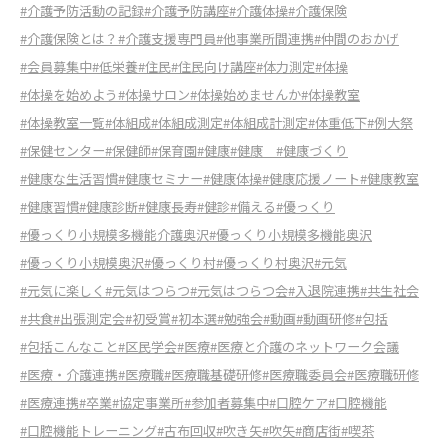
#介護予防活動の記録
#介護予防講座
#介護体操
#介護保険
#介護保険とは？
#介護支援専門員
#他事業所間連携
#仲間のおかげ
#会員募集中
#低栄養
#住民
#住民向け講座
#体力測定
#体操
#体操を始めよう
#体操サロン
#体操始めませんか
#体操教室
#体操教室一覧
#体組成
#体組成測定
#体組成計測定
#体重低下
#例大祭
#保健センター
#保健師
#保育園
#健康
#健康
#健康づくり
#健康な生活習慣
#健康セミナー
#健康体操
#健康応援ノート
#健康教室
#健康習慣
#健康診断
#健康長寿
#健診
#備える
#優っくり
#優っくり小規模多機能介護奥沢
#優っくり小規模多機能奥沢
#優っくり小規模奥沢
#優っくり村
#優っくり村奥沢
#元気
#元気に楽しく
#元気はつらつ
#元気はつらつ会
#入退院連携
#共生社会
#共食
#出張測定会
#初受賞
#初本選
#勉強会
#動画
#動画研修
#包括
#包括こんなこと
#区民学会
#医療
#医療と介護のネットワーク会議
#医療・介護連携
#医療職
#医療職基礎研修
#医療職委員会
#医療職研修
#医療連携
#卒業
#協定事業所
#参加者募集中
#口腔ケア
#口腔機能
#口腔機能トレーニング
#古布回収
#吹き矢
#吹矢
#商店街
#喫茶