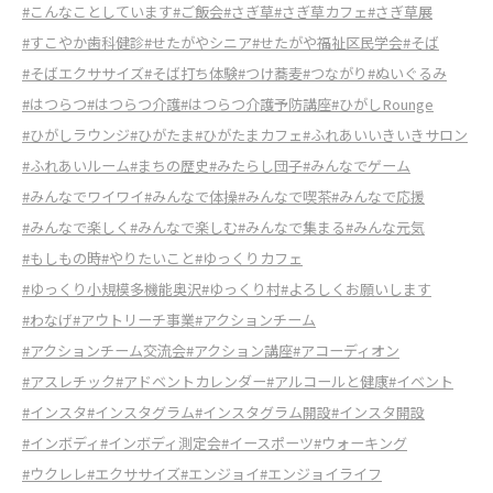
#こんなことしています
#ご飯会
#さぎ草
#さぎ草カフェ
#さぎ草展
#すこやか歯科健診
#せたがやシニア
#せたがや福祉区民学会
#そば
#そばエクササイズ
#そば打ち体験
#つけ蕎麦
#つながり
#ぬいぐるみ
#はつらつ
#はつらつ介護
#はつらつ介護予防講座
#ひがしRounge
#ひがしラウンジ
#ひがたま
#ひがたまカフェ
#ふれあいいきいきサロン
#ふれあいルーム
#まちの歴史
#みたらし団子
#みんなでゲーム
#みんなでワイワイ
#みんなで体操
#みんなで喫茶
#みんなで応援
#みんなで楽しく
#みんなで楽しむ
#みんなで集まる
#みんな元気
#もしもの時
#やりたいこと
#ゆっくりカフェ
#ゆっくり小規模多機能奥沢
#ゆっくり村
#よろしくお願いします
#わなげ
#アウトリーチ事業
#アクションチーム
#アクションチーム交流会
#アクション講座
#アコーディオン
#アスレチック
#アドベントカレンダー
#アルコールと健康
#イベント
#インスタ
#インスタグラム
#インスタグラム開設
#インスタ開設
#インボディ
#インボディ測定会
#イースポーツ
#ウォーキング
#ウクレレ
#エクササイズ
#エンジョイ
#エンジョイライフ