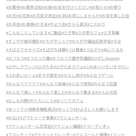
#お散歩
#お散歩日和
#お昼
#お気を付けください
#お知らせ
#お祭り
#お花
#お花見
#お花見交流会
#お茶
#お茶にしませんか
#お茶を楽しむ会
#お茶会
#お食事
#かき氷
#かよう会
#きらら奥沢
#こだわり
#こんなことしています
#ご飯会
#さぎ草
#さぎ草カフェ
#さぎ草展
#すこやか歯科健診
#せたがやシニア
#せたがや福祉区民学会
#そば
#そばエクササイズ
#そば打ち体験
#つけ蕎麦
#つながり
#ぬいぐるみ
#はつらつ
#はつらつ介護
#はつらつ介護予防講座
#ひがしRounge
#ひがしラウンジ
#ひがたま
#ひがたまカフェ
#ふれあいいきいきサロン
#ふれあいルーム
#まちの歴史
#みたらし団子
#みんなでゲーム
#みんなでワイワイ
#みんなで体操
#みんなで喫茶
#みんなで応援
#みんなで楽しく
#みんなで楽しむ
#みんなで集まる
#みんな元気
#もしもの時
#やりたいこと
#ゆっくりカフェ
#ゆっくり小規模多機能奥沢
#ゆっくり村
#よろしくお願いします
#わなげ
#アウトリーチ事業
#アクションチーム
#アクションチーム交流会
#アクション講座
#アコーディオン
#アスレチック
#アドベントカレンダー
#アルコールと健康
#イベント