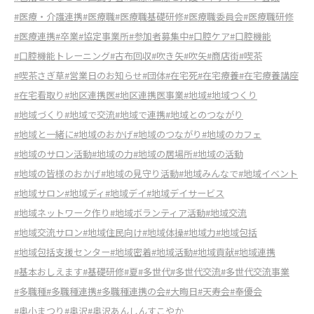
#医療・介護連携
#医療職
#医療職基礎研修
#医療職委員会
#医療職研修
#医療連携
#卒業
#協定事業所
#参加者募集中
#口腔ケア
#口腔機能
#口腔機能トレーニング
#古布回収
#吹き矢
#吹矢
#商店街
#喫茶
#喫茶さぎ草
#営業日のお知らせ
#団体
#在宅死
#在宅療養
#在宅療養講座
#在宅看取り
#地区連携医
#地区連携医事業
#地域
#地域つくり
#地域づくり
#地域で交流
#地域で連携
#地域とのつながり
#地域と一緒に
#地域のおかげ
#地域のつながり
#地域のカフェ
#地域のサロン活動
#地域の力
#地域の居場所
#地域の活動
#地域の皆様のおかげ
#地域の見守り活動
#地域みんなで
#地域イベント
#地域サロン
#地域ディ
#地域デイ
#地域デイサービス
#地域ネットワーク作り
#地域ボランティア活動
#地域交流
#地域交流サロン
#地域住民向け
#地域体操
#地域力
#地域包括
#地域包括支援センター
#地域密着
#地域活動
#地域貢献
#地域連携
#基本おしえます
#基礎研修
#夏
#多世代
#多世代交流
#多世代交流事業
#多職種
#多職種連携
#多職種連携の会
#大晦日
#天寿会
#奉優会
#奥小まつり
#奥沢
#奥沢あんしんすこやか