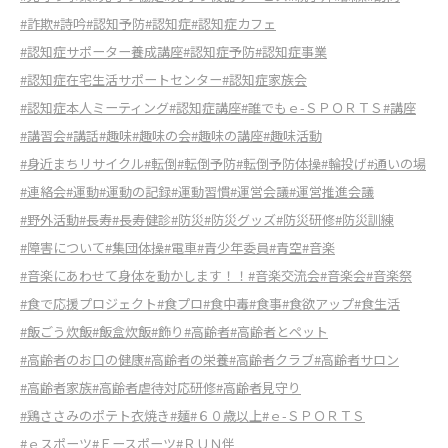
#詐欺
#詩吟
#認知予防
#認知症
#認知症カフェ
#認知症サポーター養成講座
#認知症予防
#認知症事業
#認知症在宅生活サポートセンター
#認知症家族会
#認知症本人ミーティング
#認知症講座
#誰でもｅ-ＳＰＯＲＴＳ
#講座
#講習会
#講話
#趣味
#趣味の会
#趣味の講座
#趣味活動
#身近まちリサイクル
#転倒
#転倒予防
#転倒予防体操
#輪投げ
#通いの場
#連絡会
#運動
#運動の記録
#運動習慣
#運営会議
#運営推進会議
#野外活動
#長寿
#長寿健診
#防災
#防災グッズ
#防災研修
#防災訓練
#障害について
#集団体操
#電車
#青少年委員
#青空
#音楽
#音楽にあわせて身体を動かします！！
#音楽交流会
#音楽会
#音楽祭
#食で応援プロジェクト
#食プロ
#食中毒
#食事
#食欲アップ
#食生活
#飯ごう炊飯
#飯盒炊飯
#飾り
#高齢者
#高齢者とペット
#高齢者のお口の健康
#高齢者の栄養
#高齢者クラブ
#高齢者サロン
#高齢者家族
#高齢者虐待対応研修
#高齢者見守り
#鶏ささみのポテト衣焼き
#麺
#６０歳以上
#ｅ-ＳＰＯＲＴＳ
#ｅスポーツ
#Ｅースポーツ
#ＲＵＮ伴