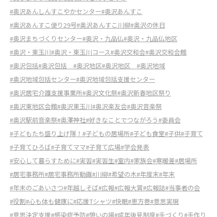
#奥沢あんしんすこやかセンター
#奥沢あんすこ
#奥沢あんすこ便り29号
#奥沢あんすこ川柳
#奥沢の休日
#奥沢まちづくりセンター
#奥沢・九品仏
#奥沢・九品仏地区
#奥沢・東玉川
#奥沢・東玉川コース
#奥沢交和会
#奥沢交和会館
#奥沢包括
#奥沢包括
#奥沢地区
#奥沢地区
#奥沢地域
#奥沢地域包括センター
#奥沢地域包括支援センター
#奥沢居宅介護支援事業所
#奥沢文化祭
#奥沢新春地区祭り
#奥沢東地区会館
#奥沢東玉川
#奥沢楽友会
#奥沢音楽祭
#奥沢駅前音楽祭
#奥澤神社
#好きなことでつながろう
#委員会
#子どもたち盛り上げ隊！
#子どもの居場所
#子ども食堂
#子供
#子育て
#子育てひろば
#子育てママ
#子育て広場
#学会発表
#安心して暮らすために
#実習
#実習生
#室内
#家族会
#寒暖差
#居場所
#居宅事務所
#居宅事務所動画
#川柳
#希望の木
#年度末
#年末
#年末のごあいさつ
#年越しそば
#広報
#広報大賞
#広報誌
#当事者の会
#役割
#心も体も健康に
#応援Tシャツ
#快眠
#恵方巻
#意思実現
#意思決定支援
#感染症予防
#憩いの場
#成年後見制度
#手づくり
#手作り