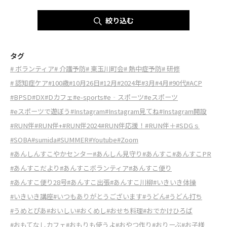
絞り込む
タグ
# ボランティア
# 介護予防
# 東玉川町会
# 熱中症予防
# 研修
# 認知症ケア
#100歳
#10月26日
#12月
#2024年
#3月
#4月
#90代
#ACP
#BPSD
#DX
#Dカフェ
#e-sports
#e‐スポーツ
#eスポーツ
#eスポーツで遊ぼう
#Instagram
#Instagram見てね
#Instagram開設
#RUN伴
#RUN伴+
#RUN伴2024
#RUN伴応援！
#RUN伴＋
#SDGｓ
#SOBA
#sumida
#SUMMER
#Youtube
#Zoom
#あんしんすこやかセンター
#あんしん見守り
#あんすこ
#あんすこPR
#あんすこだより
#あんすこボランティア
#あんすこ便り
#あんすこ便り28号
#あんすこ出張
#あんすこ川柳
#いきいき体操
#いきいき講座
#いつもありがとうございます
#うどん
#うどん打ち
#うめとぴあ
#おいしい
#おくめし
#おせち料理
#おでかけひろば
#おもてなしカフェ
#おもりも使うよ
#おやつ作り
#おりーぶ
#お子様