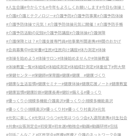
#人生会議
#今からでも
#今年もよろしくお願いします
#今日も体操！
#介護
#介護とテクノロジー
#介護予防
#介護予防事業
#介護予防体操
#介護予防体操で元気！
#介護予防体操元気に開催！
#介護予防手帳
#介護予防活動の記録
#介護予防講座
#介護体操
#介護保険
#介護保険とは？
#介護支援専門員
#他事業所間連携
#仲間のおかげ
#会員募集中
#低栄養
#住民
#住民向け講座
#体力測定
#体操
#体操を始めよう
#体操サロン
#体操始めませんか
#体操教室
#体操教室一覧
#体組成
#体組成測定
#体組成計測定
#体重低下
#例大祭
#保健センター
#保健師
#保育園
#健康
#健康
#健康づくり
#健康な生活習慣
#健康セミナー
#健康体操
#健康応援ノート
#健康教室
#健康習慣
#健康診断
#健康長寿
#健診
#備える
#優っくり
#優っくり小規模多機能介護奥沢
#優っくり小規模多機能奥沢
#優っくり小規模奥沢
#優っくり村
#優っくり村奥沢
#元気
#元気に楽しく
#元気はつらつ
#元気はつらつ会
#入退院連携
#共生社会
#共食
#出張測定会
#初受賞
#初本選
#勉強会
#動画
#動画研修
#包括
#包括こんなこと
#区民学会
#医療
#医療と介護のネットワーク会議