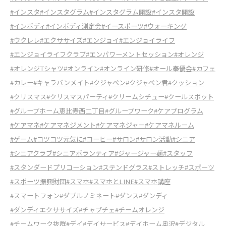
#インスタ
#インスタグラム
#インスタグラム開設
#インスタ開設
#インボディ
#インボディ測定会
#イースポーツ
#ウォーキング
#ウクレレ
#エクササイズ
#エンジョイ
#エンジョイライフ
#エンジョイライフクラブ
#エンパワーメントセッション
#オレンジ
#オレンジTシャツ
#オンライン
#オンライン研修
#オール奉優会
#カフェ
#カレー
#キャラバンメイト
#クジャペン
#クジャペン君
#クッション
#クリスマス
#クリスマスパーティ
#クリームシチュー
#クールスポット
#グループホーム恵比寿西二丁目
#グループワーク
#ケアプログラム
#ケアマネ
#ケアマネジメント
#ケアマネジャー
#ケアマネルーム
#ゲーム
#コツコツ元気に
#コーヒー
#サロン
#サロン活動
#シニア
#シニアクラブ
#シニアボランティア
#ジャージャー麺
#スタッフ
#スタンダードプリコーション
#ステンドグラス
#ストレッチ
#スポーツ
#スポーツ振興財団
#スマホ
#スマホとLINE
#スマホ講座
#スマートフォン
#ダブルノミネート
#ダンス
#ダンディ
#ダンディエクササイズ
#チャプチェ
#チームオレンジ
#チームワーク抜群
#デイ
#デイサービス
#デイホーム奥沢
#デジタル