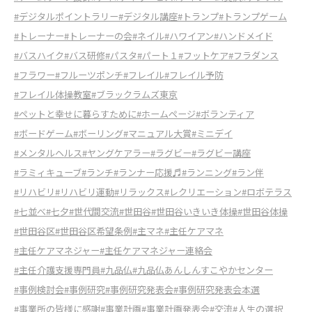
#デジタルポイントラリー
#デジタル講座
#トランプ
#トランプゲーム
#トレーナー
#トレーナーの会
#ネイル
#ハワイアン
#ハンドメイド
#バスハイク
#バス研修
#パスタ
#パート１
#フットケア
#フラダンス
#フラワー
#フルーツポンチ
#フレイル
#フレイル予防
#フレイル体操教室
#ブラックラムズ東京
#ペットと幸せに暮らすために
#ホームページ
#ボランティア
#ボードゲーム
#ボーリング
#マニュアル大賞
#ミニデイ
#メンタルヘルス
#ヤングケアラー
#ラグビー
#ラグビー講座
#ラミィキューブ
#ランチ
#ランナー応援♬
#ランニング
#ラン伴
#リハビリ
#リハビリ運動
#リラックス
#レクリエーション
#ロボテラス
#七並べ
#七夕
#世代間交流
#世田谷
#世田谷いきいき体操
#世田谷体操
#世田谷区
#世田谷区希望条例
#主マネ
#主任ケアマネ
#主任ケアマネジャー
#主任ケアマネジャー連絡会
#主任介護支援専門員
#九品仏
#九品仏あんしんすこやかセンター
#事例検討会
#事例研究
#事例研究発表会
#事例研究発表会本選
#事業所の皆様に感謝
#事業計画
#事業計画発表会
#交流
#人生の選択