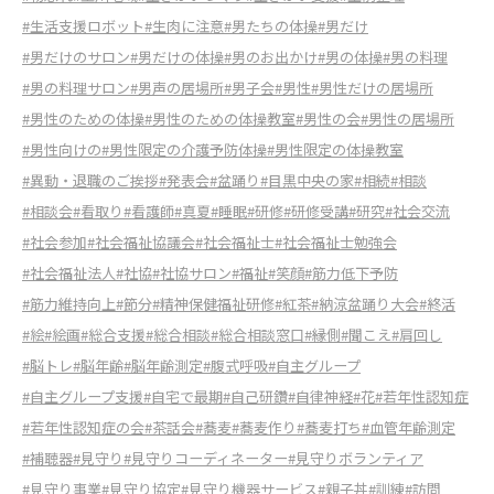
#生活支援ロボット
#生肉に注意
#男たちの体操
#男だけ
#男だけのサロン
#男だけの体操
#男のお出かけ
#男の体操
#男の料理
#男の料理サロン
#男声の居場所
#男子会
#男性
#男性だけの居場所
#男性のための体操
#男性のための体操教室
#男性の会
#男性の居場所
#男性向けの
#男性限定の介護予防体操
#男性限定の体操教室
#異動・退職のご挨拶
#発表会
#盆踊り
#目黒中央の家
#相続
#相談
#相談会
#看取り
#看護師
#真夏
#睡眠
#研修
#研修受講
#研究
#社会交流
#社会参加
#社会福祉協議会
#社会福祉士
#社会福祉士勉強会
#社会福祉法人
#社協
#社協サロン
#福祉
#笑顔
#筋力低下予防
#筋力維持向上
#節分
#精神保健福祉研修
#紅茶
#納涼盆踊り大会
#終活
#絵
#絵画
#総合支援
#総合相談
#総合相談窓口
#縁側
#聞こえ
#肩回し
#脳トレ
#脳年齢
#脳年齢測定
#腹式呼吸
#自主グループ
#自主グループ支援
#自宅で最期
#自己研鑽
#自律神経
#花
#若年性認知症
#若年性認知症の会
#茶話会
#蕎麦
#蕎麦作り
#蕎麦打ち
#血管年齢測定
#補聴器
#見守り
#見守りコーディネーター
#見守りボランティア
#見守り事業
#見守り協定
#見守り機器サービス
#親子丼
#訓練
#訪問