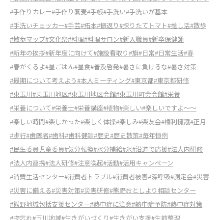
#手作りカレー
#手作り蕎麦
#手帳
#手洗い
#手洗いが基本
#手洗いチェッカー
#手芸
#拓本
#振返り
#採りたてトマト
#推し活
#散歩
#散歩マップ
#文化祭
#料理
#料理サロン
#新入職員
#新卒保健師
#新年の挨拶
#新年度に向けて
#施設看取り
#旗
#日常
#日常生活
#春
#春がくるよ
#昼ごはん
#昼食
#普及啓発
#暑さに負けるな
#暑さ対策
#最期について考えよう
#本人ミーティング
#東京都
#東京都研修
#東玉川
#東玉川地区
#東玉川地区会館
#東玉川町会会館
#栄養
#栄養について
#栄養士
#栄養講座
#植物
#楽しい
#楽しいですよ～～
#楽しい時間
#楽しかった
#楽しく体操
#楽しみ
#楽友会
#権利擁護
#正月
#歩行
#歯医者
#歯科
#歯科健診
#歴史
#歴史散策
#毎年恒例
#民生委員児童委員
#気分転換
#水分補給
#氷
#沿道で応援
#法人内研修
#法人内連携
#法人研修
#注意喚起
#活動
#活用キャンペーン
#消費生活センター
#消費者トラブル
#消費者被害
#深呼吸
#測定会
#災害
#災害に備える
#災害対策
#災害研修
#熊野おとしより相談センター
#熊野地域包括支援センター
#熱中症に注意
#熱中症予防
#熱中症対策
#物忘れ
#玉川地域
#生きがいづくり
#生きがい支援
#生前整理