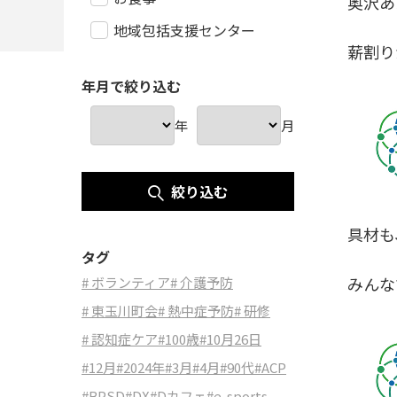
奥沢あ
地域包括支援センター
薪割り
年月で絞り込む
年
月
絞り込む
具材も
タグ
みんな
# ボランティア
# 介護予防
# 東玉川町会
# 熱中症予防
# 研修
# 認知症ケア
#100歳
#10月26日
#12月
#2024年
#3月
#4月
#90代
#ACP
#BPSD
#DX
#Dカフェ
#e-sports