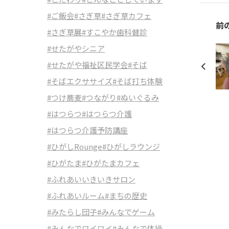
#ご飯会
#さぎ草
#さぎ草カフェ
前
#さぎ草展
#すこやか歯科健診
#せたがやシニア
#せたがや福祉区民学会
#そば
#そばエクササイズ
#そば打ち体験
#つけ蕎麦
#つながり
#ぬいぐるみ
#はつらつ
#はつらつ介護
#はつらつ介護予防講座
#ひがしRounge
#ひがしラウンジ
#ひがたま
#ひがたまカフェ
#ふれあいいきいきサロン
#ふれあいルーム
#まちの歴史
#みたらし団子
#みんなでゲーム
#みんなでワイワイ
#みんなで体操