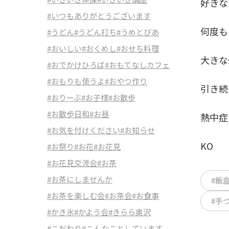
好きな
#いつもありがとうございます
何度も
#うどん
#うどん打ち
#うめとぴあ
#おいしい
#おくめし
#おせち料理
大きな
#おでかけひろば
#おもてなしカフェ
#おもりも使うよ
#おやつ作り
引き続
#おりーぶ
#お子様
#お散歩
#お散歩日和
#お昼
熱中症
#お気を付けください
#お知らせ
KO
#お祭り
#お花
#お花見
#お花見交流会
#お茶
#お茶にしませんか
#飯
#お茶を楽しむ会
#お茶会
#お食事
#手
#かき氷
#かよう会
#きらら奥沢
#こだわり
#こんなことしています