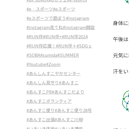
#e‐スポーツ
#eスポーツ
#eスポーツで遊ぼう
#Instagram
身体に
#Instagram見てね
#Instagram開設
#RUN伴
#RUN伴+
#RUN伴2024
午後は
#RUN伴応援！
#RUN伴＋
#SDGｓ
元気に
#SOBA
#sumida
#SUMMER
#Youtube
#Zoom
汗をい
#あんしんすこやかセンター
#あんしん見守り
#あんすこ
#あんすこPR
#あんすこだより
#あんすこボランティア
#あんすこ便り
#あんすこ便り28号
#あんすこ出張
#あんすこ川柳
#いきいき体操
#いきいき講座