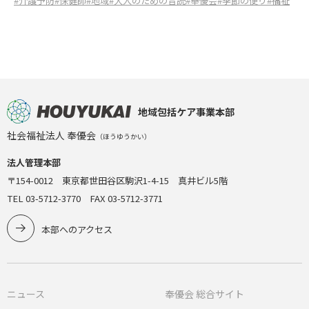
#介護予防
#保健師
#地域
#大人のための音読
#奉優会
#季節の便り
#福祉
地域包括ケア事業本部
社会福祉法人 奉優会
（ほうゆうかい）
法人管理本部
〒154-0012 東京都世田谷区駒沢1-4-15 真井ビル5階
TEL 03-5712-3770 FAX 03-5712-3771
本部へのアクセス
ニュース
奉優会 総合サイト