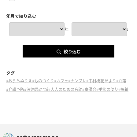
年月で絞り込む
年
月
絞り込む
タグ
#おうちぬりえ
#ものつくり
#カフェ
#ナンプレ
#中村橋花だより
#介護
#介護予防
#保健師
#地域
#大人のための音読
#奉優会
#季節の便り
#福祉