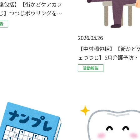
橋包括】【街かどケアカフ
じ】つつじボウリングを開
した！
告
2026.05.26
【中村橋包括】【街かど
ェつつじ】5月介護予防・
予防講座を開催しました
活動報告