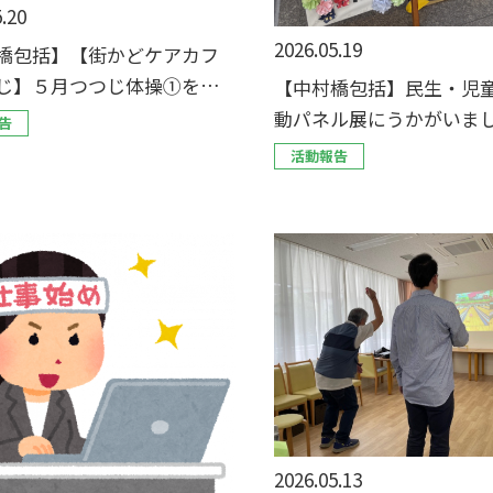
.20
2026.05.19
橋包括】【街かどケアカフ
じ】５月つつじ体操①を開
【中村橋包括】民生・児
した！
動パネル展にうかがいま
告
活動報告
2026.05.13