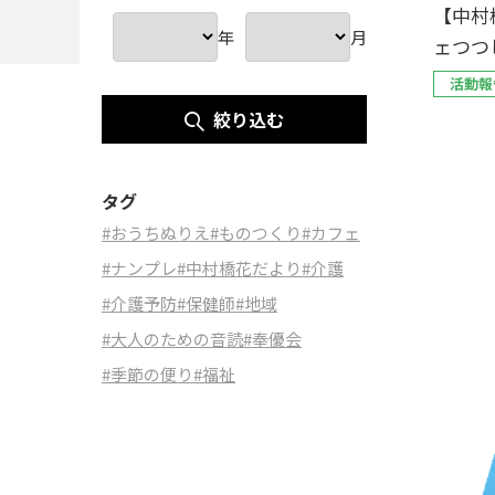
【中村
年
月
ェつつ
催しま
活動報
絞り込む
タグ
#おうちぬりえ
#ものつくり
#カフェ
#ナンプレ
#中村橋花だより
#介護
#介護予防
#保健師
#地域
#大人のための音読
#奉優会
#季節の便り
#福祉