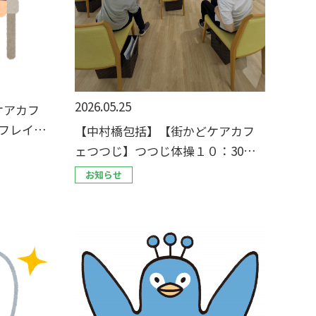
2026.05.25
ケアカフ
フレイル
【中村橋包括】【街かどケアカフ
！
ェつつじ】つつじ体操１０：30の
回、募集中です！
お知らせ