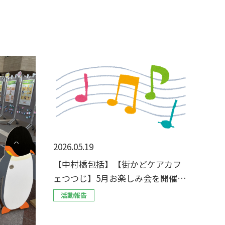
2026.05.19
【中村橋包括】【街かどケアカフ
ェつつじ】5月お楽しみ会を開催し
ました！
活動報告