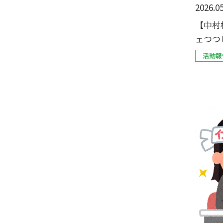
2026.05
【中村
ェつつ
催しま
活動報