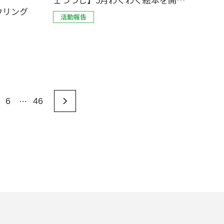
ウリング
しました！
活動報告
…
6
46