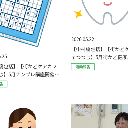
2026.05.22
【中村橋包括】【街かど
.25
ェつつじ】5月街かど健康
催しました！
橋包括】【街かどケアカフ
活動報告
じ】5月ナンプレ講座開催し
！
告