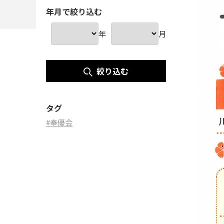
年月で絞り込む
年
月
絞り込む
タグ
#奉優会