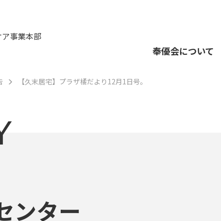
ケア事業本部
奉優会について
告
【久末居宅】プラザ橘だより12月1日号。
Y
センター