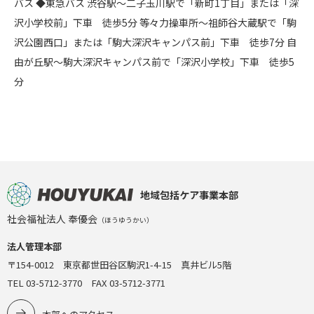
バス ◆東急バス 渋谷駅～二子玉川駅で「新町1丁目」または「深
沢小学校前」下車 徒歩5分 等々力操車所～祖師谷大蔵駅で「駒
沢公園西口」または「駒大深沢キャンパス前」下車 徒歩7分 自
由が丘駅～駒大深沢キャンパス前で「深沢小学校」下車 徒歩5
分
地域包括ケア事業本部
社会福祉法人 奉優会
（ほうゆうかい）
法人管理本部
〒154-0012 東京都世田谷区駒沢1-4-15 真井ビル5階
TEL 03-5712-3770 FAX 03-5712-3771