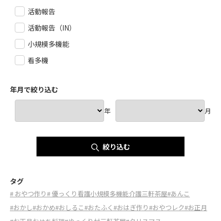
活動報告
活動報告（IN）
小規模多機能
看多機
年月で絞り込む
年
月
絞り込む
タグ
# おやつ作り
# 優っくり看護小規模多機能介護三軒茶屋
#あんこ
#おかし
#おかめ
#おしるこ
#おたふく
#おはぎ作り
#おやつレク
#お正月