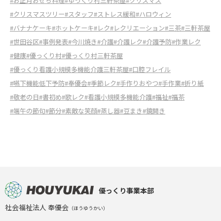
#お正月おせち料理
#ゆっくり村三軒茶屋
#クリスマス
#クリスマスツリー
#スタッフ
#ストレス緩和
#ハロウィン
#バナナケーキ
#ホットケーキ
#レク
#レクリエーション
#三茶
#三軒茶屋
#世田谷区
#事例発表
#今川焼き
#介護
#介護レク
#介護予防
#作業レク
#健康
#優っくり村
#優っくり村三軒茶屋
#優っくり看護小規模多機能介護三軒茶屋
#口腔フレイル
#嚥下機能低下予防
#奉優会
#季節レク
#手作りおやつ
#手作業
#折り紙
#敬老の日
#書初め
#歌レク
#看護小規模多機能介護
#福祉
#福茶
#端午の節句
#節分
#素敵な笑顔
#蒸し器
#豆まき
#鏡開き
優っくり事業本部
社会福祉法人 奉優会
（ほうゆうかい）