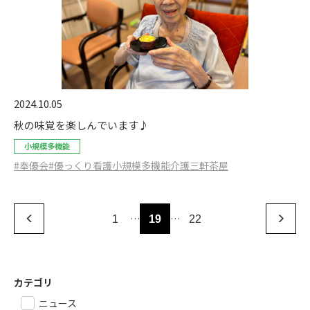
2024.10.05
秋の味覚を楽しんでいます♪
小規模多機能
#奉優会
#優っくり看護小規模多機能介護三軒茶屋
…
…
1
19
22
カテゴリ
ニュース