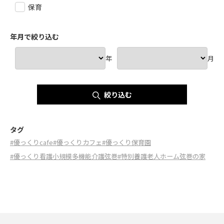
保育
年月で絞り込む
年
月
絞り込む
タグ
#優っくりcafe
#優っくりカフェ
#優っくり保育園
#優っくり看護小規模多機能介護弦巻
#特別養護老人ホーム弦巻の家