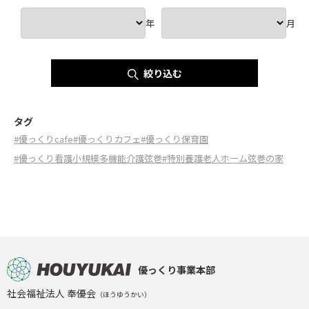
年
月
絞り込む
タグ
#優っくりcafe
#優っくりカフェ
#優っくり保育園
#優っくり看護小規模多機能介護弦巻
#特別養護老人ホーム弦巻の家
優っくり事業本部
社会福祉法人 奉優会
（ほうゆうかい）