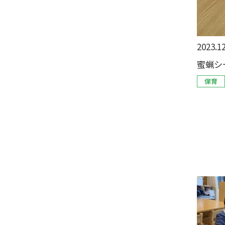
2023.12
蜜蝋シ
保育