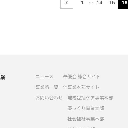
…
1
14
15
16
ニュース
奉優会 総合サイト
事業
事業所一覧
他事業本部サイト
お問い合わせ
地域包括ケア事業本部
優っくり事業本部
社会福祉事業本部