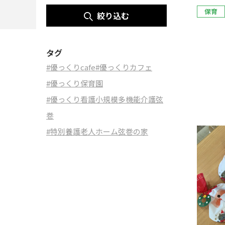
保育
絞り込む
タグ
#優っくりcafe
#優っくりカフェ
#優っくり保育園
#優っくり看護小規模多機能介護弦
巻
#特別養護老人ホーム弦巻の家