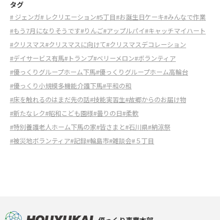
タグ
# ジェンガ
# レクリエーション
#5丁目
#お誕生日ケーキ
#みんなで作業
#もう7月になりそうです
#りんご
#アップルパイ
#キャッチマイハート
#クリスマス
#クリスマスに向けて
#クリスマスデコレーション
#デイサービス有馬
#トランプ
#ベリーメロン
#ボランティア
#優っくりグループホーム下馬
#優っくりグループホーム高輪台
#優っくり小規模多機能介護下馬
#平和の和
#床を触れるのはまだ先の話
#技能実習生
#故郷からのお届け物
#新たなレク
#昭和こども園様
#曇りの日
#柔軟
#特別養護老人ホーム下馬の家
#皆さまと
#石川県
#納涼祭
#被災地ボランティア
#記録
#輪島市
#雑談会
#５丁目
優っくり事業本部