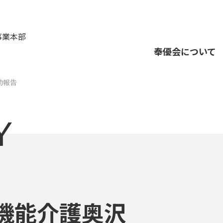
事業本部
奉優会について
動報告
Y
機能介護奥沢