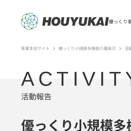
優っくり
事業本部サイト
優っくり小規模多機能介護奥沢
活
ACTIVIT
活動報告
優っくり小規模多