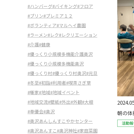
#ハンバーグ
#バイキング
#フロア
#プリン
#プレミア１２
#ボランティア
#マルヘイ農園
#ラーメン
#レク
#レクリエーション
#介護
#健康
#優っくり小規模多機能介護奥沢
#優っくり小規模多機能奥沢
#優っくり村
#優っくり村奥沢
#元旦
#冬至
#初詣
#利用者
#喫茶さぎ草
#噺家
#地域
#地域イベント
2024.05
#地域交流
#壁紙
#外出
#外観
#大根
#奉優会
#奥沢
朝の体
#奥沢あんしんすこやかセンター
活動報
#奥沢あんすこ
#奥沢神社
#家庭菜園