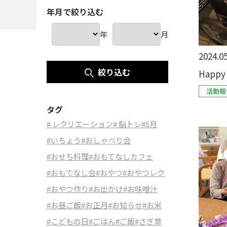
年月で絞り込む
年
月
2024.05
絞り込む
Happy 
活動報
タグ
# レクリエーション
# 脳トレ
#5月
#いちょう
#おしゃべり会
#おせち料理
#おもてなしカフェ
#おもてなし会
#おやつ
#おやつレク
#おやつ作り
#お出かけ
#お味噌汁
#お昼ご飯
#お正月
#お知らせ
#お米
#こどもの日
#ごはん
#ご飯
#さぎ草