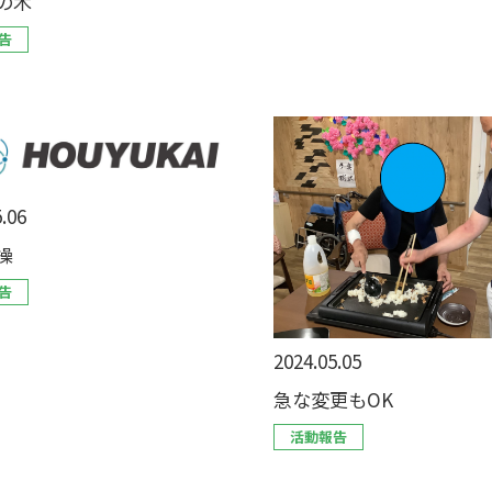
の木
告
.06
操
告
2024.05.05
急な変更もOK
活動報告