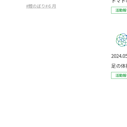
トマト
#鯉のぼり
#６月
活動報
2024.05
足の体
活動報