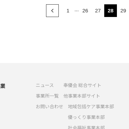
…
1
26
27
28
29
ニュース
奉優会 総合サイト
事業
事業所一覧
他事業本部サイト
お問い合わせ
地域包括ケア事業本部
優っくり事業本部
社会福祉事業本部