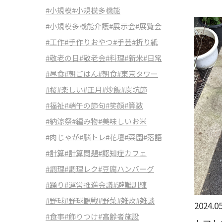
#小規模
#小規模多機能
#小規模多機能介護
#展示会
#展覧会
#工作
#手作りおやつ
#手芸
#折り紙
#敬老の日
#敬老会
#料理
#新米
#日常
#昼食
#朝ごはん
#朝食
#東京タワー
#桜
#楽しい
#正月
#炒飯
#炭坑節
#福祉
#端午の節句
#笑顔
#算数
#納涼祭
#編み物
#美味しいお米
#肉じゃが
#脳トレ
#花壇
#菜園
#落語
#計算
#計算問題
#認知症カフェ
#調理
#調理レク
#豆腐ハンバーグ
#踊り
#運営推進会議
#避難訓練
#野球
#野球観戦
#野菜
#雑炊
#雑談
2024.05
#食事
#飾りつけ
#高齢者施設