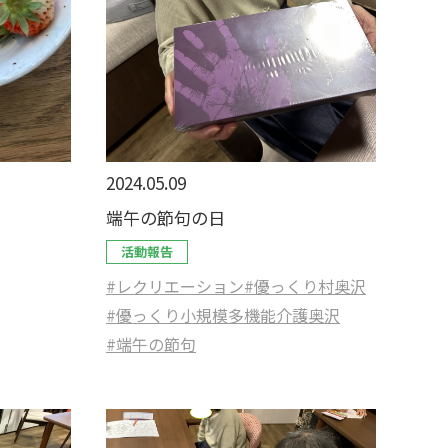
2024.05.09
端午の節句の日
活動報告
#レクリエーション
#優っくり村奥沢
#優っくり小規模多機能介護奥沢
#端午の節句