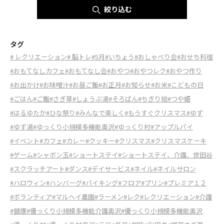
絞り込む
タグ
# レクリエーション
# 脳トレ
#5月
#いちょう
#おしゃべり会
#おせち料理
#おもてなしカフェ
#おもてなし会
#おやつ
#おやつレク
#おやつ作り
#お出かけ
#お味噌汁
#お昼ご飯
#お正月
#お知らせ
#お米
#こどもの日
#ごはん
#ご飯
#さぎ草
#しょうぶ湯
#そろばん
#ちぎり絵
#つや姫
#はるゆたか
#ひな祭り
#みんなで楽しく
#もうすぐクリスマス
#ゆず
#ゆず湯
#ゆっくり小規模多機能奥沢
#ゆっくり村
#アップルパイ
#イベント
#カフェ
#カレー
#クッキー
#クリスマス
#クリスマスケーキ
#ゲーム
#シャボン玉
#ショートステイ
#ショートステイ、介護、世田谷
#スクラッチアート
#ダンス
#デイサービス
#ネイル
#ネイルサロン
#ハロウィン
#ハンバーグ
#バイキング
#フロア
#プリン
#プレミア１２
#ボランティア
#マルヘイ農園
#ラーメン
#レク
#レクリエーション
#介護
#健康
#優っくり小規模多機能介護奥沢
#優っくり小規模多機能奥沢