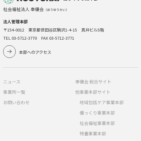
社会福祉法人 奉優会
（ほうゆうかい）
法人管理本部
〒154-0012 東京都世田谷区駒沢1-4-15 真井ビル5階
TEL 03-5712-3770 FAX 03-5712-3771
本部へのアクセス
ニュース
奉優会 総合サイト
事業所一覧
他事業本部サイト
お問い合わせ
地域包括ケア事業本部
優っくり事業本部
社会福祉事業本部
特養事業本部