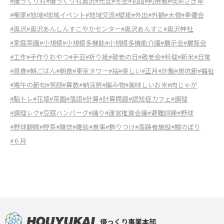
#優っくり村
#優っくり村奥沢
#元旦
#冬至
#初詣
#利用者
#喫茶さぎ草
#噺家
#地域
#地域イベント
#地域交流
#壁紙
#外出
#外観
#大根
#奉優会
#奥沢
#奥沢あんしんすこやかセンター
#奥沢あんすこ
#奥沢神社
#家庭菜園
#小規模
#小規模多機能
#小規模多機能介護
#展示会
#展覧会
#工作
#手作りおやつ
#手芸
#折り紙
#敬老の日
#敬老会
#料理
#新米
#日常
#昼食
#朝ごはん
#朝食
#東京タワー
#桜
#楽しい
#正月
#炒飯
#炭坑節
#福祉
#端午の節句
#笑顔
#算数
#納涼祭
#編み物
#美味しいお米
#肉じゃが
#脳トレ
#花壇
#菜園
#落語
#計算
#計算問題
#認知症カフェ
#調理
#調理レク
#豆腐ハンバーグ
#踊り
#運営推進会議
#避難訓練
#野球
#野球観戦
#野菜
#雑炊
#雑談
#食事
#飾りつけ
#高齢者施設
#鯉のぼり
#６月
優っくり事業本部