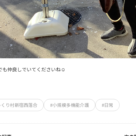
でも仲良しでいてくださいね☺️
っくり村新宿西落合
#小規模多機能介護
#日常