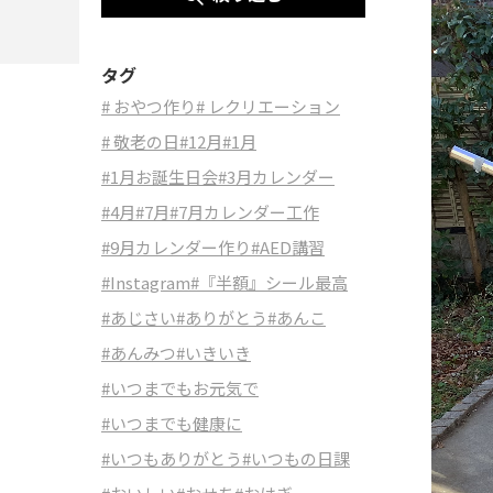
タグ
# おやつ作り
# レクリエーション
# 敬老の日
#12月
#1月
#1月お誕生日会
#3月カレンダー
#4月
#7月
#7月カレンダー工作
#9月カレンダー作り
#AED講習
#Instagram
#『半額』シール最高
#あじさい
#ありがとう
#あんこ
#あんみつ
#いきいき
#いつまでもお元気で
#いつまでも健康に
#いつもありがとう
#いつもの日課