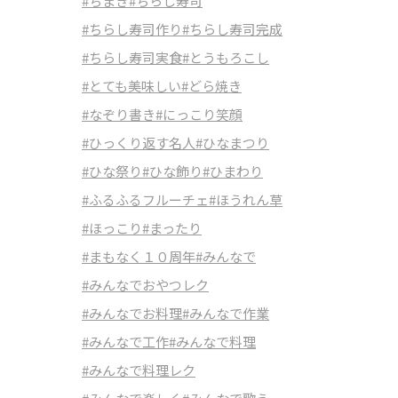
#ちまき
#ちらし寿司
#ちらし寿司作り
#ちらし寿司完成
#ちらし寿司実食
#とうもろこし
#とても美味しい
#どら焼き
#なぞり書き
#にっこり笑顔
#ひっくり返す名人
#ひなまつり
#ひな祭り
#ひな飾り
#ひまわり
#ふるふるフルーチェ
#ほうれん草
#ほっこり
#まったり
#まもなく１０周年
#みんなで
#みんなでおやつレク
#みんなでお料理
#みんなで作業
#みんなで工作
#みんなで料理
#みんなで料理レク