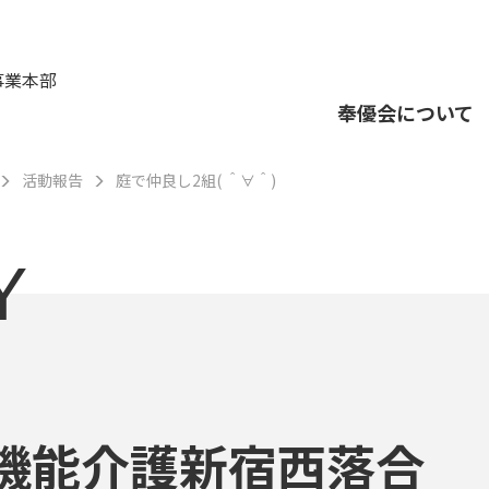
事業本部
奉優会について
活動報告
庭で仲良し2組( ＾∀＾)
Y
機能介護新宿西落合