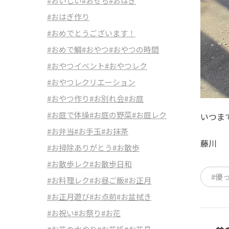
#おいしい
#おせち
#おはぎ
#おはぎ作り
#おめでとうございます！
#おめで鯛
#おやつ
#おやつの時間
#おやつイベント
#おやつレク
#おやつレクリエーション
#おやつ作り
#お別れ会
#お庭
#お庭で体操
#お庭の野菜
#お庭レク
いつま
#お弁当
#お手玉
#お抹茶
藤川
#お掃除ありがとう
#お散歩
#お散歩レク
#お散歩日和
#優
#お料理レク
#お昼ご飯
#お正月
#お正月遊び
#お点前
#お盆拭き
#お祝い
#お祭り
#お花