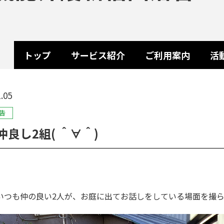
トップ
サービス紹介
ご利用案内
活
.05
告
仲良し2組( ＾∀＾)
いつも仲の良い2人が、お庭に出てお話しをしている場面を撮ら