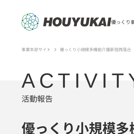
優っくり
事業本部サイト
優っくり小規模多機能介護新宿西落合
ACTIVIT
活動報告
優っくり小規模多