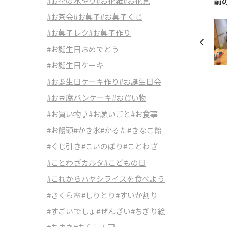
#お花の水やり
#お花紙
#お花見
前
#お茶会
#お菓子
#お菓子くじ
#お菓子レク
#お菓子作り
#お誕生日おめでとう
#お誕生日ケーキ
#お誕生日ケーキ作り
#お誕生日会
#お豆腐パンケーキ
#お買い物
#お買い物♪
#お願いごと
#お食事
#お饅頭
#かき氷
#かるた
#きなこ飴
#くじ引き
#こいのぼり
#ことわざ
#ことわざカルタ
#こどもの日
#これからハヤシライスを食べよう
#さくら🌸
#しりとり
#すいか割り
#すごいでしょ
#ぜんざい
#ちぎり絵