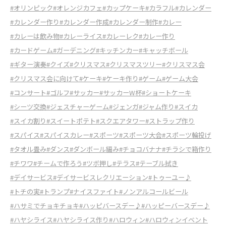
#オリンピック
#オレンジカフェ
#カップケーキ
#カラフル
#カレンダー
#カレンダー作り
#カレンダー作成
#カレンダー制作
#カレー
#カレーは飲み物
#カレーライス
#カレーレク
#カレー作り
#カードゲーム
#ガーデニング
#キッチンカー
#キャッチボール
#ギター演奏
#クイズ
#クリスマス
#クリスマスツリー
#クリスマス会
#クリスマス会に向けて
#ケーキ
#ケーキ作り
#ゲーム
#ゲーム大会
#コンサート
#ゴルフ
#サッカー
#サッカーW杯
#ショートケーキ
#シーツ交換
#ジェスチャーゲーム
#ジェンガ
#ジャム作り
#スイカ
#スイカ割り
#スイートポテト
#スクエアタワー
#ストラップ作り
#スパイス
#スパイスカレー
#スポーツ
#スポーツ大会
#スポーツ輪投げ
#タオル畳み
#ダンス
#ダンボール編み
#チョコバナナ
#チラシで箱作り
#チワワ
#チームで作ろう
#ツボ押し
#テラス
#テーブル拭き
#デイサービス
#デイサービスレクリエーション
#トゥーユー♪
#トチの実
#トランプ
#ナイスファイト
#ノンアルコールビール
#ハサミでチョキチョキ
#ハッピバースデー♪
#ハッピーバースデー♪
#ハヤシライス
#ハヤシライス作り
#ハロウィン
#ハロウィンイベント