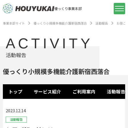
優っくり事業本部
事業本部サイト
優っくり小規模多機能介護新宿西落合
活動報告
お昼ご
ACTIVITY
活動報告
優っくり小規模多機能介護新宿西落合
トップ
サービス紹介
ご利用案内
活動報告
2023.12.14
活動報告