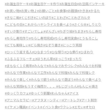
#お誕生日ケーキ
#お誕生日ケーキ作り
#お誕生日会
#お豆腐パンケーキ
#お買い物
#お買い物♪
#お願いごと
#お食事
#お饅頭
#かき氷
#かるた
#きなこ飴
#くじ引き
#こいのぼり
#ことわざ
#ことわざカルタ
#こどもの日
#これからハヤシライスを食べよう
#さくら🌸
#しりとり
#すいか割り
#すごいでしょ
#ぜんざい
#ちぎり絵
#ちまき
#ちらし寿司
#ちらし寿司作り
#ちらし寿司完成
#ちらし寿司実食
#とうもろこし
#とても美味しい
#どら焼き
#なぞり書き
#にっこり笑顔
#ひっくり返す名人
#ひなまつり
#ひな祭り
#ひな飾り
#ひまわり
#ふるふるフルーチェ
#ほうれん草
#ほっこり
#まったり
#まもなく１０周年
#みんなで
#みんなでおやつレク
#みんなでお料理
#みんなで作業
#みんなで工作
#みんなで料理
#みんなで料理レク
#みんなで楽しく
#みんなで歌う
#みんなで遊ぼう
#みんなで食べよう
#みんな笑顔
#もうすぐ梅雨か、、、
#もじぴったん
#もんじゃ焼き
#ゆっくりカフェ
#ゆっくり新聞
#わんちゃん
#アイス
#アニマルセラピー
#アフタヌーンティー
#アートレク
#アート制作
#イケメン職員
#イベント
#イベント食
#ウクレレ
#エモい
#オセロ