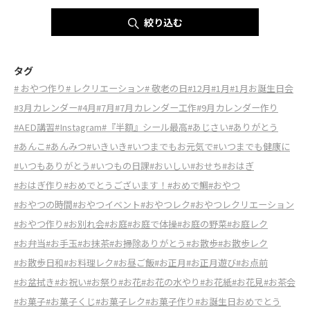
絞り込む
タグ
# おやつ作り
# レクリエーション
# 敬老の日
#12月
#1月
#1月お誕生日会
#3月カレンダー
#4月
#7月
#7月カレンダー工作
#9月カレンダー作り
#AED講習
#Instagram
#『半額』シール最高
#あじさい
#ありがとう
#あんこ
#あんみつ
#いきいき
#いつまでもお元気で
#いつまでも健康に
#いつもありがとう
#いつもの日課
#おいしい
#おせち
#おはぎ
#おはぎ作り
#おめでとうございます！
#おめで鯛
#おやつ
#おやつの時間
#おやつイベント
#おやつレク
#おやつレクリエーション
#おやつ作り
#お別れ会
#お庭
#お庭で体操
#お庭の野菜
#お庭レク
#お弁当
#お手玉
#お抹茶
#お掃除ありがとう
#お散歩
#お散歩レク
#お散歩日和
#お料理レク
#お昼ご飯
#お正月
#お正月遊び
#お点前
#お盆拭き
#お祝い
#お祭り
#お花
#お花の水やり
#お花紙
#お花見
#お茶会
#お菓子
#お菓子くじ
#お菓子レク
#お菓子作り
#お誕生日おめでとう