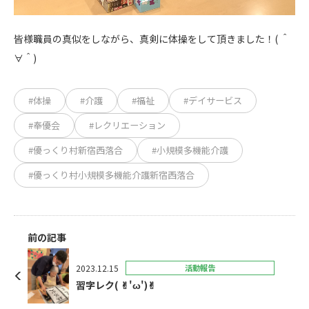
皆様職員の真似をしながら、真剣に体操をして頂きました！( ＾
∀＾)
#体操
#介護
#福祉
#デイサービス
#奉優会
#レクリエーション
#優っくり村新宿西落合
#小規模多機能介護
#優っくり村小規模多機能介護新宿西落合
前の記事
2023.12.15
活動報告
習字レク( ✌︎'ω')✌︎