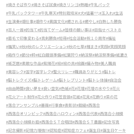
#焼きそば作り
#焼きそば試食
#焼きリンゴ
#熟睡
#牛乳パック
#牛乳パックタワー
#牛乳寒天
#特別栽培米
#犬
#猛暑^^;
#玉入れ
#生活
#生演奏
#畑仕事
#畑作り
#異国文化
#癒される
#癒やし
#白熱した勝負
#百人一首
#的当て
#的当てゲーム
#皆様の願い事は
#目指せベスト８
#眉毛で印象変わる
#真剣勝負
#短冊
#社会活動
#祝１０周年
#福祉
#福笑い
#秋
#秋のレクリエーション
#秋の七草
#種まき
#笑顔
#笑顔笑顔
#箱作り
#節分
#粋
#紅白饅頭準備
#紅葉狩り
#納涼祭
#納涼祭準備
#紙漉き
#紙芝居
#素敵な作品
#紫陽花
#絵
#絵の具
#絵画
#編み物
#美人職員
#美容レク
#習字
#習字レク
#聖火リレー
#職員ありがとう
#脳トレ
#脳トレクイズ
#脳トレゲーム
#脳トレプリント
#脳トレ体操
#自治会
#自由時間
#良い夢を
#良い空気
#色紙
#花
#花壇
#花壇の水やり
#花火
#花火アート制作
#花火作り
#花笠音頭
#花紙
#花見
#花飾り
#菜の花
#落合アンサンブル
#薔薇
#行事食
#表彰状
#裁縫
#西落合
#西落合オリンピック
#西落合ハロウィン
#西落合代表
#西落合小規模
#西落合小規模お庭
#西落合ＳＴ合唱団
#西落合ＳＴ農園
#記念写真
#記念撮影
#記憶力増強‼︎
#認知症
#認知症カフェ
#誕生日
#誕生日ケーキ