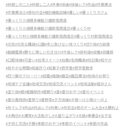
#仲良しの二人
#仲良し二人
#伴奏
#体操
#体操レク
#作品
#作業療法
#作業療法士
#俳句の会
#個別機能訓練
#優しい
#優っくりカフェ
#優っくり小規模多機能介護新宿西落
#優っくり小規模多機能介護新宿西落合
#優っくり村
#優っくり村小規模多機能介護新宿西落合
#優っくり村新宿西落合
#元気
#元気な職員
#公園
#冬に負けない体づくり
#切り絵
#力自慢
#動画鑑賞
#勝ちに等しい引き分け
#午後レク
#卵料理
#収穫
#収穫祭
#口腔体操
#可愛い
#台湾スイーツ
#台風
#名物職員
#向日葵
#和やか
#和やかな時間
#和紙作り
#和菓子
#哲学堂
#哲学堂散歩
#四つ葉のクローバー
#図鑑
#国旗
#園芸
#園芸療法
#地域のお祭り
#地域ケア会議
#地域交流
#地域交流イベント
#地域活動
#堀井さん
#塗り絵
#壁
#壁画制作
#壁飾り
#夏
#夏のおやつ
#夏のイベント
#夏の風物詩
#夏祭り
#夏野菜
#夕方体操
#夕焼〜け小焼け〜の♪
#外でレク
#外出
#外出レク
#外寒い
#外気浴
#夜のゲーム大会
#大勝利♪
#大晦日
#大爆笑
#大玉転がし
#大盛り上がり
#太鼓
#奉優会
#女子会
#子供と交流
#子豚
#季節のおやつ
#季節のイベント
#季節の作品