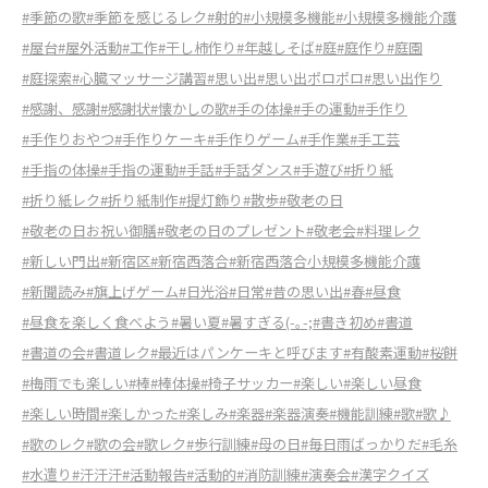
#季節の歌
#季節を感じるレク
#射的
#小規模多機能
#小規模多機能介護
#屋台
#屋外活動
#工作
#干し柿作り
#年越しそば
#庭
#庭作り
#庭園
#庭探索
#心臓マッサージ講習
#思い出
#思い出ポロポロ
#思い出作り
#感謝、感謝
#感謝状
#懐かしの歌
#手の体操
#手の運動
#手作り
#手作りおやつ
#手作りケーキ
#手作りゲーム
#手作業
#手工芸
#手指の体操
#手指の運動
#手話
#手話ダンス
#手遊び
#折り紙
#折り紙レク
#折り紙制作
#提灯飾り
#散歩
#敬老の日
#敬老の日お祝い御膳
#敬老の日のプレゼント
#敬老会
#料理レク
#新しい門出
#新宿区
#新宿西落合
#新宿西落合小規模多機能介護
#新聞読み
#旗上げゲーム
#日光浴
#日常
#昔の思い出
#春
#昼食
#昼食を楽しく食べよう
#暑い夏
#暑すぎる(-｡-;
#書き初め
#書道
#書道の会
#書道レク
#最近はパンケーキと呼びます
#有酸素運動
#桜餅
#梅雨でも楽しい
#棒
#棒体操
#椅子サッカー
#楽しい
#楽しい昼食
#楽しい時間
#楽しかった
#楽しみ
#楽器
#楽器演奏
#機能訓練
#歌
#歌♪
#歌のレク
#歌の会
#歌レク
#歩行訓練
#母の日
#毎日雨ばっかりだ
#毛糸
#水遣り
#汗汗汗
#活動報告
#活動的
#消防訓練
#演奏会
#漢字クイズ