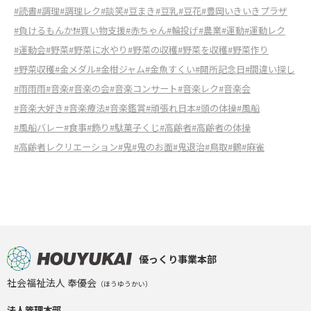
#読書
#調理
#調理レク
#談笑
#豆まき
#豆乳
#豆花
#豊岡いきいきプラザ
#負けるもんか❗️
#買い物支援
#赤ちゃん
#輪投げ
#農業
#運動
#運動レク
#運動会
#野菜
#野菜に水やり
#野菜の収穫
#野菜を収穫
#野菜作り
#野菜収穫
#金メダル
#金柑ジャム
#金魚すくい
#開所記念日
#間違い探し
#雨雨雨
#音楽
#音楽の会
#音楽コンサート
#音楽レク
#音楽会
#音楽大好き
#音楽療法
#音楽鑑賞
#頑張れ日本
#頭の体操
#風船
#風船バレー
#食事
#飾り
#駄菓子くじ
#高齢者
#高齢者の体操
#高齢者レクリエーション
#鬼
#鬼のお面
#鬼退治
#鳥取
#鶴
#麻雀
優っくり事業本部
社会福祉法人 奉優会
（ほうゆうかい）
法人管理本部