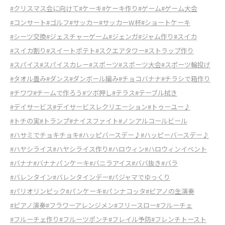
#クリスマス会に向けて
#ケーキ
#ケーキ作り
#ゲーム
#ゲーム大会
#コンサート
#ゴルフ
#サッカー
#サッカーW杯
#ショートケーキ
#シーツ交換
#ジェスチャーゲーム
#ジェンガ
#ジャム作り
#スイカ
#スイカ割り
#スイートポテト
#スクエアタワー
#ストラップ作り
#スパイス
#スパイスカレー
#スポーツ
#スポーツ大会
#スポーツ輪投げ
#タオル畳み
#ダンス
#ダンボール編み
#チョコバナナ
#チラシで箱作り
#チワワ
#チームで作ろう
#ツボ押し
#テラス
#テーブル拭き
#デイサービス
#デイサービスレクリエーション
#トゥーユー♪
#トチの実
#トランプ
#ナイスファイト
#ノンアルコールビール
#ハサミでチョキチョキ
#ハッピバースデー♪
#ハッピーバースデー♪
#ハヤシライス
#ハヤシライス作り
#ハロウィン
#ハロウィンイベント
#バナナ
#バナナパンケーキ
#バニラアイス
#ババ抜き
#バラ
#バレンタイン
#バレンタインデー
#パジャマでゆっくり
#パリオリンピック
#パンケーキ
#パンナコッタ
#ピアノの生演奏
#ピアノ演奏
#フラワーアレンジメン
#フリースロー
#フルーチェ
#フルーチェ作り
#フルーツポンチ
#フレイル予防
#フレンチトースト