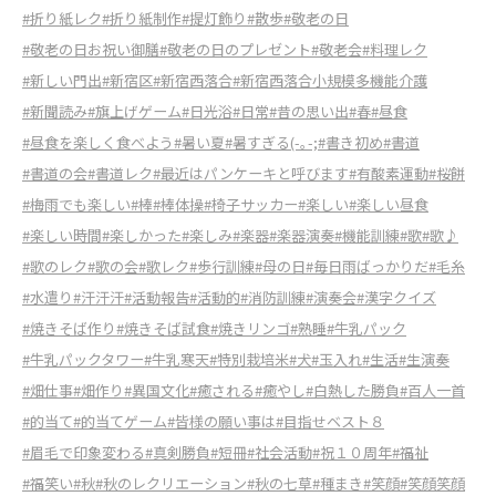
#折り紙レク
#折り紙制作
#提灯飾り
#散歩
#敬老の日
#敬老の日お祝い御膳
#敬老の日のプレゼント
#敬老会
#料理レク
#新しい門出
#新宿区
#新宿西落合
#新宿西落合小規模多機能介護
#新聞読み
#旗上げゲーム
#日光浴
#日常
#昔の思い出
#春
#昼食
#昼食を楽しく食べよう
#暑い夏
#暑すぎる(-｡-;
#書き初め
#書道
#書道の会
#書道レク
#最近はパンケーキと呼びます
#有酸素運動
#桜餅
#梅雨でも楽しい
#棒
#棒体操
#椅子サッカー
#楽しい
#楽しい昼食
#楽しい時間
#楽しかった
#楽しみ
#楽器
#楽器演奏
#機能訓練
#歌
#歌♪
#歌のレク
#歌の会
#歌レク
#歩行訓練
#母の日
#毎日雨ばっかりだ
#毛糸
#水遣り
#汗汗汗
#活動報告
#活動的
#消防訓練
#演奏会
#漢字クイズ
#焼きそば作り
#焼きそば試食
#焼きリンゴ
#熟睡
#牛乳パック
#牛乳パックタワー
#牛乳寒天
#特別栽培米
#犬
#玉入れ
#生活
#生演奏
#畑仕事
#畑作り
#異国文化
#癒される
#癒やし
#白熱した勝負
#百人一首
#的当て
#的当てゲーム
#皆様の願い事は
#目指せベスト８
#眉毛で印象変わる
#真剣勝負
#短冊
#社会活動
#祝１０周年
#福祉
#福笑い
#秋
#秋のレクリエーション
#秋の七草
#種まき
#笑顔
#笑顔笑顔