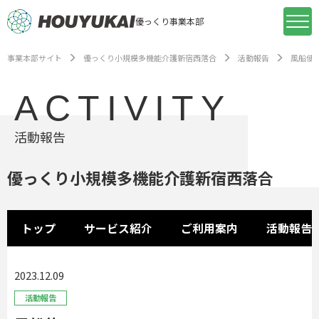
優っくり事業本部
事業本部サイト
優っくり小規模多機能介護新宿西落合
活動報告
風船使
ACTIVITY
活動報告
優っくり小規模多機能介護新宿西落合
トップ
サービス紹介
ご利用案内
活動報告
2023.12.09
活動報告