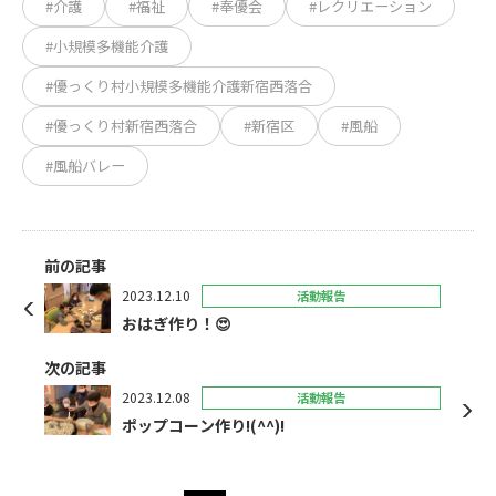
#介護
#福祉
#奉優会
#レクリエーション
#小規模多機能介護
#優っくり村小規模多機能介護新宿西落合
#優っくり村新宿西落合
#新宿区
#風船
#風船バレー
前の記事
2023.12.10
活動報告
おはぎ作り！😍
次の記事
2023.12.08
活動報告
ポップコーン作り!(^^)!