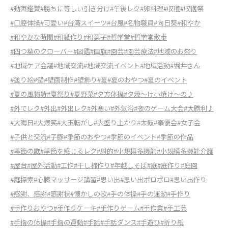
#動画鑑賞
#勝ちに等しい引き分け
#午後レク
#卵料理
#収穫
#収穫祭
#口腔体操
#可愛い
#台湾スイーツ
#台風
#名物職員
#向日葵
#和やか
#和やかな時間
#和紙作り
#和菓子
#哲学堂
#哲学堂散歩
#四つ葉のクローバー
#図鑑
#国旗
#園芸
#園芸療法
#地域のお祭り
#地域ケア会議
#地域交流
#地域交流イベント
#地域活動
#堀井さん
#塗り絵
#壁
#壁画制作
#壁飾り
#夏
#夏のおやつ
#夏のイベント
#夏の風物詩
#夏祭り
#夏野菜
#夕方体操
#夕焼〜け小焼け〜の♪
#外でレク
#外出
#外出レク
#外寒い
#外気浴
#夜のゲーム大会
#大勝利♪
#大晦日
#大爆笑
#大玉転がし
#大盛り上がり
#太鼓
#奉優会
#女子会
#子供と交流
#子豚
#季節のおやつ
#季節のイベント
#季節の作品
#季節の歌
#季節を感じるレク
#射的
#小規模多機能
#小規模多機能介護
#屋台
#屋外活動
#工作
#干し柿作り
#年越しそば
#庭
#庭作り
#庭園
#庭探索
#心臓マッサージ講習
#思い出
#思い出ポロポロ
#思い出作り
#感謝、感謝
#感謝状
#懐かしの歌
#手の体操
#手の運動
#手作り
#手作りおやつ
#手作りケーキ
#手作りゲーム
#手作業
#手工芸
#手指の体操
#手指の運動
#手話
#手話ダンス
#手遊び
#折り紙