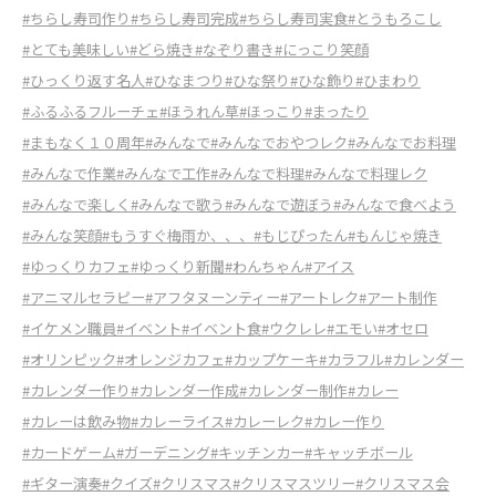
#ちらし寿司作り
#ちらし寿司完成
#ちらし寿司実食
#とうもろこし
#とても美味しい
#どら焼き
#なぞり書き
#にっこり笑顔
#ひっくり返す名人
#ひなまつり
#ひな祭り
#ひな飾り
#ひまわり
#ふるふるフルーチェ
#ほうれん草
#ほっこり
#まったり
#まもなく１０周年
#みんなで
#みんなでおやつレク
#みんなでお料理
#みんなで作業
#みんなで工作
#みんなで料理
#みんなで料理レク
#みんなで楽しく
#みんなで歌う
#みんなで遊ぼう
#みんなで食べよう
#みんな笑顔
#もうすぐ梅雨か、、、
#もじぴったん
#もんじゃ焼き
#ゆっくりカフェ
#ゆっくり新聞
#わんちゃん
#アイス
#アニマルセラピー
#アフタヌーンティー
#アートレク
#アート制作
#イケメン職員
#イベント
#イベント食
#ウクレレ
#エモい
#オセロ
#オリンピック
#オレンジカフェ
#カップケーキ
#カラフル
#カレンダー
#カレンダー作り
#カレンダー作成
#カレンダー制作
#カレー
#カレーは飲み物
#カレーライス
#カレーレク
#カレー作り
#カードゲーム
#ガーデニング
#キッチンカー
#キャッチボール
#ギター演奏
#クイズ
#クリスマス
#クリスマスツリー
#クリスマス会