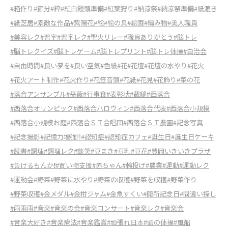
#箱作り
#節分
#粋
#紅白饅頭準備
#紅葉狩り
#納涼祭
#納涼祭準備
#紙漉き
#紙芝居
#素敵な作品
#紫陽花
#絵
#絵の具
#絵画
#編み物
#美人職員
#美容レク
#習字
#習字レク
#聖火リレー
#職員ありがとう
#脳トレ
#脳トレクイズ
#脳トレゲーム
#脳トレプリント
#脳トレ体操
#自治会
#自由時間
#良い夢を
#良い空気
#色紙
#花
#花壇
#花壇の水やり
#花火
#花火アート制作
#花火作り
#花笠音頭
#花紙
#花見
#花飾り
#菜の花
#落合アンサンブル
#薔薇
#行事食
#表彰状
#裁縫
#西落合
#西落合オリンピック
#西落合ハロウィン
#西落合代表
#西落合小規模
#西落合小規模お庭
#西落合ＳＴ合唱団
#西落合ＳＴ農園
#記念写真
#記念撮影
#記憶力増強‼︎
#認知症
#認知症カフェ
#誕生日
#誕生日ケーキ
#読書
#調理
#調理レク
#談笑
#豆まき
#豆乳
#豆花
#豊岡いきいきプラザ
#負けるもんか❗️
#買い物支援
#赤ちゃん
#輪投げ
#農業
#運動
#運動レク
#運動会
#野菜
#野菜に水やり
#野菜の収穫
#野菜を収穫
#野菜作り
#野菜収穫
#金メダル
#金柑ジャム
#金魚すくい
#開所記念日
#間違い探し
#雨雨雨
#音楽
#音楽の会
#音楽コンサート
#音楽レク
#音楽会
#音楽大好き
#音楽療法
#音楽鑑賞
#頑張れ日本
#頭の体操
#風船