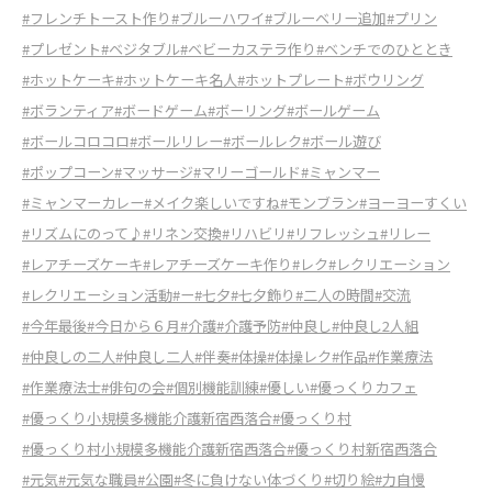
#フレンチトースト作り
#ブルーハワイ
#ブルーベリー追加
#プリン
#プレゼント
#ベジタブル
#ベビーカステラ作り
#ベンチでのひととき
#ホットケーキ
#ホットケーキ名人
#ホットプレート
#ボウリング
#ボランティア
#ボードゲーム
#ボーリング
#ボールゲーム
#ボールコロコロ
#ボールリレー
#ボールレク
#ボール遊び
#ポップコーン
#マッサージ
#マリーゴールド
#ミャンマー
#ミャンマーカレー
#メイク楽しいですね
#モンブラン
#ヨーヨーすくい
#リズムにのって♪
#リネン交換
#リハビリ
#リフレッシュ
#リレー
#レアチーズケーキ
#レアチーズケーキ作り
#レク
#レクリエーション
#レクリエーション活動
#ー
#七夕
#七夕飾り
#二人の時間
#交流
#今年最後
#今日から６月
#介護
#介護予防
#仲良し
#仲良し2人組
#仲良しの二人
#仲良し二人
#伴奏
#体操
#体操レク
#作品
#作業療法
#作業療法士
#俳句の会
#個別機能訓練
#優しい
#優っくりカフェ
#優っくり小規模多機能介護新宿西落合
#優っくり村
#優っくり村小規模多機能介護新宿西落合
#優っくり村新宿西落合
#元気
#元気な職員
#公園
#冬に負けない体づくり
#切り絵
#力自慢