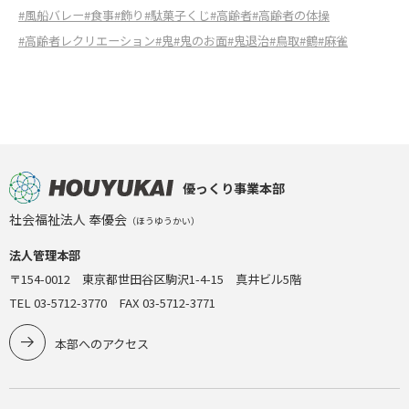
#風船バレー
#食事
#飾り
#駄菓子くじ
#高齢者
#高齢者の体操
#高齢者レクリエーション
#鬼
#鬼のお面
#鬼退治
#鳥取
#鶴
#麻雀
優っくり事業本部
社会福祉法人 奉優会
（ほうゆうかい）
法人管理本部
〒154-0012 東京都世田谷区駒沢1-4-15 真井ビル5階
TEL 03-5712-3770 FAX 03-5712-3771
本部へのアクセス