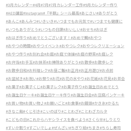
#3月カレンダー
#4月
#7月
#7月カレンダー工作
#9月カレンダー作り
#AED講習
#Instagram
#『半額』シール最高
#あじさい
#ありがとう
#あんこ
#あんみつ
#いきいき
#いつまでもお元気で
#いつまでも健康に
#いつもありがとう
#いつもの日課
#おいしい
#おせち
#おはぎ
#おはぎ作り
#おめでとうございます！
#おめで鯛
#おやつ
#おやつの時間
#おやつイベント
#おやつレク
#おやつレクリエーション
#おやつ作り
#お別れ会
#お庭
#お庭で体操
#お庭の野菜
#お庭レク
#お弁当
#お手玉
#お抹茶
#お掃除ありがとう
#お散歩
#お散歩レク
#お散歩日和
#お料理レク
#お昼ご飯
#お正月
#お正月遊び
#お点前
#お盆拭き
#お祝い
#お祭り
#お花
#お花の水やり
#お花紙
#お花見
#お茶会
#お菓子
#お菓子くじ
#お菓子レク
#お菓子作り
#お誕生日おめでとう
#お誕生日ケーキ
#お誕生日ケーキ作り
#お誕生日会
#お豆腐パンケーキ
#お買い物
#お買い物♪
#お願いごと
#お食事
#お饅頭
#かき氷
#かるた
#きなこ飴
#くじ引き
#こいのぼり
#ことわざ
#ことわざカルタ
#こどもの日
#これからハヤシライスを食べよう
#さくら🌸
#しりとり
#すいか割り
#すごいでしょ
#ぜんざい
#ちぎり絵
#ちまき
#ちらし寿司