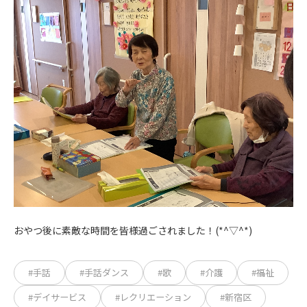
おやつ後に素敵な時間を皆様過ごされました！(*^▽^*)
#手話
#手話ダンス
#歌
#介護
#福祉
#デイサービス
#レクリエーション
#新宿区