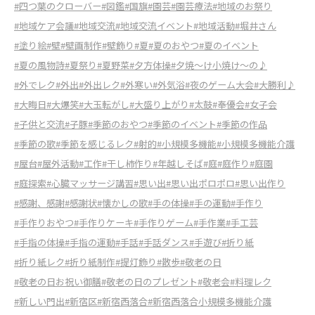
#四つ葉のクローバー
#図鑑
#国旗
#園芸
#園芸療法
#地域のお祭り
#地域ケア会議
#地域交流
#地域交流イベント
#地域活動
#堀井さん
#塗り絵
#壁
#壁画制作
#壁飾り
#夏
#夏のおやつ
#夏のイベント
#夏の風物詩
#夏祭り
#夏野菜
#夕方体操
#夕焼〜け小焼け〜の♪
#外でレク
#外出
#外出レク
#外寒い
#外気浴
#夜のゲーム大会
#大勝利♪
#大晦日
#大爆笑
#大玉転がし
#大盛り上がり
#太鼓
#奉優会
#女子会
#子供と交流
#子豚
#季節のおやつ
#季節のイベント
#季節の作品
#季節の歌
#季節を感じるレク
#射的
#小規模多機能
#小規模多機能介護
#屋台
#屋外活動
#工作
#干し柿作り
#年越しそば
#庭
#庭作り
#庭園
#庭探索
#心臓マッサージ講習
#思い出
#思い出ポロポロ
#思い出作り
#感謝、感謝
#感謝状
#懐かしの歌
#手の体操
#手の運動
#手作り
#手作りおやつ
#手作りケーキ
#手作りゲーム
#手作業
#手工芸
#手指の体操
#手指の運動
#手話
#手話ダンス
#手遊び
#折り紙
#折り紙レク
#折り紙制作
#提灯飾り
#散歩
#敬老の日
#敬老の日お祝い御膳
#敬老の日のプレゼント
#敬老会
#料理レク
#新しい門出
#新宿区
#新宿西落合
#新宿西落合小規模多機能介護