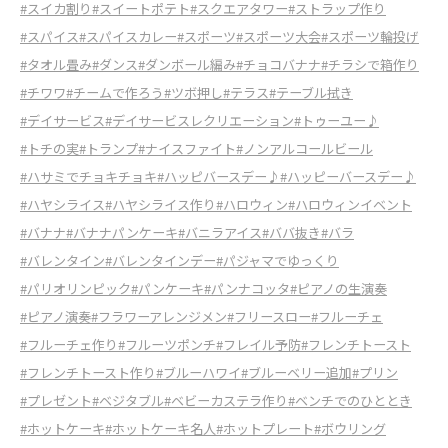
#スイカ割り
#スイートポテト
#スクエアタワー
#ストラップ作り
#スパイス
#スパイスカレー
#スポーツ
#スポーツ大会
#スポーツ輪投げ
#タオル畳み
#ダンス
#ダンボール編み
#チョコバナナ
#チラシで箱作り
#チワワ
#チームで作ろう
#ツボ押し
#テラス
#テーブル拭き
#デイサービス
#デイサービスレクリエーション
#トゥーユー♪
#トチの実
#トランプ
#ナイスファイト
#ノンアルコールビール
#ハサミでチョキチョキ
#ハッピバースデー♪
#ハッピーバースデー♪
#ハヤシライス
#ハヤシライス作り
#ハロウィン
#ハロウィンイベント
#バナナ
#バナナパンケーキ
#バニラアイス
#ババ抜き
#バラ
#バレンタイン
#バレンタインデー
#パジャマでゆっくり
#パリオリンピック
#パンケーキ
#パンナコッタ
#ピアノの生演奏
#ピアノ演奏
#フラワーアレンジメン
#フリースロー
#フルーチェ
#フルーチェ作り
#フルーツポンチ
#フレイル予防
#フレンチトースト
#フレンチトースト作り
#ブルーハワイ
#ブルーベリー追加
#プリン
#プレゼント
#ベジタブル
#ベビーカステラ作り
#ベンチでのひととき
#ホットケーキ
#ホットケーキ名人
#ホットプレート
#ボウリング