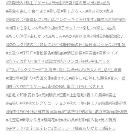
#新聞読み
#旗上げゲーム
#日光浴
#日常
#昔の思い出
#春
#昼食
#昼食を楽しく食べよう
#暑い夏
#暑すぎる(-｡-;
#書き初め
#書道
#書道の会
#書道レク
#最近はパンケーキと呼びます
#有酸素運動
#桜餅
#梅雨でも楽しい
#棒
#棒体操
#椅子サッカー
#楽しい
#楽しい昼食
#楽しい時間
#楽しかった
#楽しみ
#楽器
#楽器演奏
#機能訓練
#歌
#歌♪
#歌のレク
#歌の会
#歌レク
#歩行訓練
#母の日
#毎日雨ばっかりだ
#毛糸
#水遣り
#汗汗汗
#活動報告
#活動的
#消防訓練
#演奏会
#漢字クイズ
#焼きそば作り
#焼きそば試食
#焼きリンゴ
#熟睡
#牛乳パック
#牛乳パックタワー
#牛乳寒天
#特別栽培米
#犬
#玉入れ
#生活
#生演奏
#畑仕事
#畑作り
#異国文化
#癒される
#癒やし
#白熱した勝負
#百人一首
#的当て
#的当てゲーム
#皆様の願い事は
#目指せベスト８
#眉毛で印象変わる
#真剣勝負
#短冊
#社会活動
#祝１０周年
#福祉
#福笑い
#秋
#秋のレクリエーション
#秋の七草
#種まき
#笑顔
#笑顔笑顔
#箱作り
#節分
#粋
#紅白饅頭準備
#紅葉狩り
#納涼祭
#納涼祭準備
#紙漉き
#紙芝居
#素敵な作品
#紫陽花
#絵
#絵の具
#絵画
#編み物
#美人職員
#美容レク
#習字
#習字レク
#聖火リレー
#職員ありがとう
#脳トレ