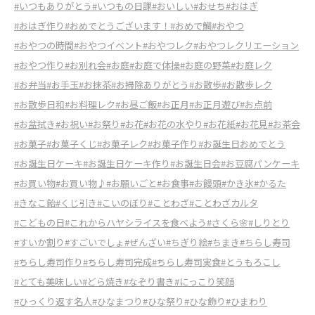
#いつもありがとう
#いつもの日課
#おいしい
#おせち
#おはぎ
#おはぎ作り
#おめでとうございます！
#おめで鯛
#おやつ
#おやつの時間
#おやつイベント
#おやつレク
#おやつレクリエーション
#おやつ作り
#お別れ会
#お庭
#お庭で体操
#お庭の野菜
#お庭レク
#お弁当
#お手玉
#お抹茶
#お掃除ありがとう
#お散歩
#お散歩レク
#お散歩日和
#お料理レク
#お昼ご飯
#お正月
#お正月遊び
#お点前
#お盆拭き
#お祝い
#お祭り
#お花
#お花の水やり
#お花紙
#お花見
#お茶会
#お菓子
#お菓子くじ
#お菓子レク
#お菓子作り
#お誕生日おめでとう
#お誕生日ケーキ
#お誕生日ケーキ作り
#お誕生日会
#お豆腐パンケーキ
#お買い物
#お買い物♪
#お願いごと
#お食事
#お饅頭
#かき氷
#かるた
#きなこ飴
#くじ引き
#こいのぼり
#ことわざ
#ことわざカルタ
#こどもの日
#これからハヤシライスを食べよう
#さくら🌸
#しりとり
#すいか割り
#すごいでしょ
#ぜんざい
#ちぎり絵
#ちまき
#ちらし寿司
#ちらし寿司作り
#ちらし寿司完成
#ちらし寿司実食
#とうもろこし
#とても美味しい
#どら焼き
#なぞり書き
#にっこり笑顔
#ひっくり返す名人
#ひなまつり
#ひな祭り
#ひな飾り
#ひまわり