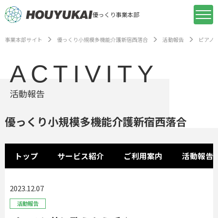
優っくり事業本部
事業本部サイト
優っくり小規模多機能介護新宿西落合
活動報告
ピアノ
ACTIVITY
活動報告
優っくり小規模多機能介護新宿西落合
トップ
サービス紹介
ご利用案内
活動報告
2023.12.07
活動報告