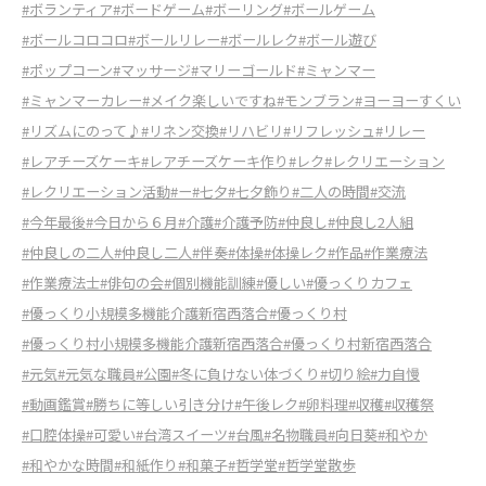
#ボランティア
#ボードゲーム
#ボーリング
#ボールゲーム
#ボールコロコロ
#ボールリレー
#ボールレク
#ボール遊び
#ポップコーン
#マッサージ
#マリーゴールド
#ミャンマー
#ミャンマーカレー
#メイク楽しいですね
#モンブラン
#ヨーヨーすくい
#リズムにのって♪
#リネン交換
#リハビリ
#リフレッシュ
#リレー
#レアチーズケーキ
#レアチーズケーキ作り
#レク
#レクリエーション
#レクリエーション活動
#ー
#七夕
#七夕飾り
#二人の時間
#交流
#今年最後
#今日から６月
#介護
#介護予防
#仲良し
#仲良し2人組
#仲良しの二人
#仲良し二人
#伴奏
#体操
#体操レク
#作品
#作業療法
#作業療法士
#俳句の会
#個別機能訓練
#優しい
#優っくりカフェ
#優っくり小規模多機能介護新宿西落合
#優っくり村
#優っくり村小規模多機能介護新宿西落合
#優っくり村新宿西落合
#元気
#元気な職員
#公園
#冬に負けない体づくり
#切り絵
#力自慢
#動画鑑賞
#勝ちに等しい引き分け
#午後レク
#卵料理
#収穫
#収穫祭
#口腔体操
#可愛い
#台湾スイーツ
#台風
#名物職員
#向日葵
#和やか
#和やかな時間
#和紙作り
#和菓子
#哲学堂
#哲学堂散歩