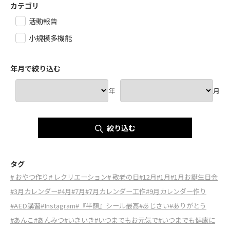
カテゴリ
活動報告
小規模多機能
年月で絞り込む
年
月
絞り込む
タグ
# おやつ作り
# レクリエーション
# 敬老の日
#12月
#1月
#1月お誕生日会
#3月カレンダー
#4月
#7月
#7月カレンダー工作
#9月カレンダー作り
#AED講習
#Instagram
#『半額』シール最高
#あじさい
#ありがとう
#あんこ
#あんみつ
#いきいき
#いつまでもお元気で
#いつまでも健康に