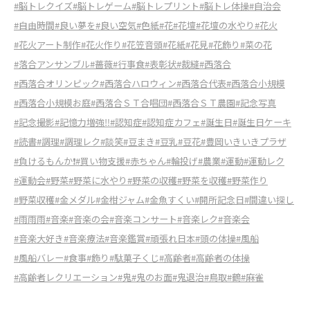
#脳トレクイズ
#脳トレゲーム
#脳トレプリント
#脳トレ体操
#自治会
#自由時間
#良い夢を
#良い空気
#色紙
#花
#花壇
#花壇の水やり
#花火
#花火アート制作
#花火作り
#花笠音頭
#花紙
#花見
#花飾り
#菜の花
#落合アンサンブル
#薔薇
#行事食
#表彰状
#裁縫
#西落合
#西落合オリンピック
#西落合ハロウィン
#西落合代表
#西落合小規模
#西落合小規模お庭
#西落合ＳＴ合唱団
#西落合ＳＴ農園
#記念写真
#記念撮影
#記憶力増強‼︎
#認知症
#認知症カフェ
#誕生日
#誕生日ケーキ
#読書
#調理
#調理レク
#談笑
#豆まき
#豆乳
#豆花
#豊岡いきいきプラザ
#負けるもんか❗️
#買い物支援
#赤ちゃん
#輪投げ
#農業
#運動
#運動レク
#運動会
#野菜
#野菜に水やり
#野菜の収穫
#野菜を収穫
#野菜作り
#野菜収穫
#金メダル
#金柑ジャム
#金魚すくい
#開所記念日
#間違い探し
#雨雨雨
#音楽
#音楽の会
#音楽コンサート
#音楽レク
#音楽会
#音楽大好き
#音楽療法
#音楽鑑賞
#頑張れ日本
#頭の体操
#風船
#風船バレー
#食事
#飾り
#駄菓子くじ
#高齢者
#高齢者の体操
#高齢者レクリエーション
#鬼
#鬼のお面
#鬼退治
#鳥取
#鶴
#麻雀