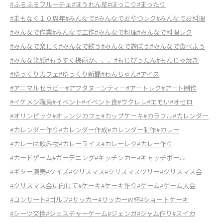
#ふるふるフルーチェ
#ほうれん草
#ほっこり
#まったり
#まもなく１０周年
#みんなで
#みんなでおやつレク
#みんなでお料理
#みんなで作業
#みんなで工作
#みんなで料理
#みんなで料理レク
#みんなで楽しく
#みんなで歌う
#みんなで遊ぼう
#みんなで食べよう
#みんな笑顔
#もうすぐ梅雨か、、、
#もじぴったん
#もんじゃ焼き
#ゆっくりカフェ
#ゆっくり新聞
#わんちゃん
#アイス
#アニマルセラピー
#アフタヌーンティー
#アートレク
#アート制作
#イケメン職員
#イベント
#イベント食
#ウクレレ
#エモい
#オセロ
#オリンピック
#オレンジカフェ
#カップケーキ
#カラフル
#カレンダー
#カレンダー作り
#カレンダー作成
#カレンダー制作
#カレー
#カレーは飲み物
#カレーライス
#カレーレク
#カレー作り
#カードゲーム
#ガーデニング
#キッチンカー
#キャッチボール
#ギター演奏
#クイズ
#クリスマス
#クリスマスツリー
#クリスマス会
#クリスマス会に向けて
#ケーキ
#ケーキ作り
#ゲーム
#ゲーム大会
#コンサート
#ゴルフ
#サッカー
#サッカーW杯
#ショートケーキ
#シーツ交換
#ジェスチャーゲーム
#ジェンガ
#ジャム作り
#スイカ