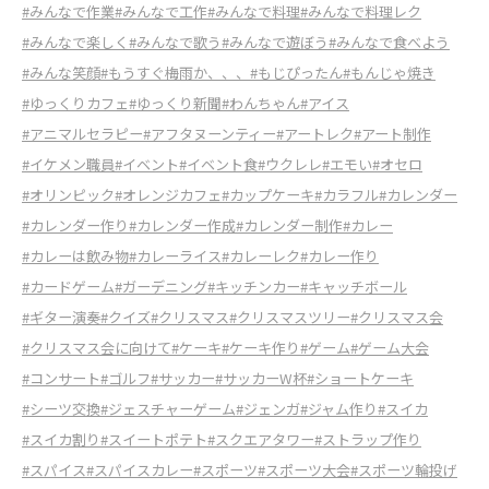
#みんなで作業
#みんなで工作
#みんなで料理
#みんなで料理レク
#みんなで楽しく
#みんなで歌う
#みんなで遊ぼう
#みんなで食べよう
#みんな笑顔
#もうすぐ梅雨か、、、
#もじぴったん
#もんじゃ焼き
#ゆっくりカフェ
#ゆっくり新聞
#わんちゃん
#アイス
#アニマルセラピー
#アフタヌーンティー
#アートレク
#アート制作
#イケメン職員
#イベント
#イベント食
#ウクレレ
#エモい
#オセロ
#オリンピック
#オレンジカフェ
#カップケーキ
#カラフル
#カレンダー
#カレンダー作り
#カレンダー作成
#カレンダー制作
#カレー
#カレーは飲み物
#カレーライス
#カレーレク
#カレー作り
#カードゲーム
#ガーデニング
#キッチンカー
#キャッチボール
#ギター演奏
#クイズ
#クリスマス
#クリスマスツリー
#クリスマス会
#クリスマス会に向けて
#ケーキ
#ケーキ作り
#ゲーム
#ゲーム大会
#コンサート
#ゴルフ
#サッカー
#サッカーW杯
#ショートケーキ
#シーツ交換
#ジェスチャーゲーム
#ジェンガ
#ジャム作り
#スイカ
#スイカ割り
#スイートポテト
#スクエアタワー
#ストラップ作り
#スパイス
#スパイスカレー
#スポーツ
#スポーツ大会
#スポーツ輪投げ