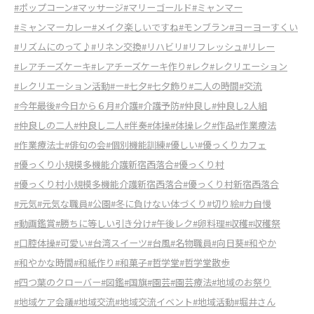
#ポップコーン
#マッサージ
#マリーゴールド
#ミャンマー
#ミャンマーカレー
#メイク楽しいですね
#モンブラン
#ヨーヨーすくい
#リズムにのって♪
#リネン交換
#リハビリ
#リフレッシュ
#リレー
#レアチーズケーキ
#レアチーズケーキ作り
#レク
#レクリエーション
#レクリエーション活動
#ー
#七夕
#七夕飾り
#二人の時間
#交流
#今年最後
#今日から６月
#介護
#介護予防
#仲良し
#仲良し2人組
#仲良しの二人
#仲良し二人
#伴奏
#体操
#体操レク
#作品
#作業療法
#作業療法士
#俳句の会
#個別機能訓練
#優しい
#優っくりカフェ
#優っくり小規模多機能介護新宿西落合
#優っくり村
#優っくり村小規模多機能介護新宿西落合
#優っくり村新宿西落合
#元気
#元気な職員
#公園
#冬に負けない体づくり
#切り絵
#力自慢
#動画鑑賞
#勝ちに等しい引き分け
#午後レク
#卵料理
#収穫
#収穫祭
#口腔体操
#可愛い
#台湾スイーツ
#台風
#名物職員
#向日葵
#和やか
#和やかな時間
#和紙作り
#和菓子
#哲学堂
#哲学堂散歩
#四つ葉のクローバー
#図鑑
#国旗
#園芸
#園芸療法
#地域のお祭り
#地域ケア会議
#地域交流
#地域交流イベント
#地域活動
#堀井さん