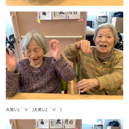
大笑い( ＾∀＾)大笑い( ＾∀＾)