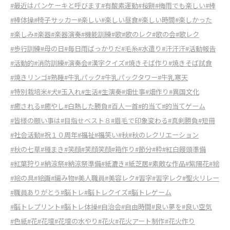
#最近はパンケーキと呼びます
#有酸素運動
#桜餅
#梅雨でも楽しい
#棒
#棒体操
#椅子サッカー
#楽しい
#楽しい昼食
#楽しい時間
#楽しかった
#楽しみ
#楽器
#楽器演奏
#機能訓練
#歌
#歌のレク
#歌の会
#歌レク
#歩行訓練
#母の日
#毎日雨ばっかりだ
#毛糸
#水遣り
#汗汗汗
#活動報告
#活動的
#消防訓練
#演奏会
#漢字クイズ
#焼きそば作り
#焼きそば試食
#焼きリンゴ
#熟睡
#牛乳パック
#牛乳パックタワー
#牛乳寒天
#特別栽培米
#犬
#玉入れ
#生活
#生演奏
#畑仕事
#畑作り
#異国文化
#癒される
#癒やし
#白熱した勝負
#百人一首
#的当て
#的当てゲーム
#皆様の願い事は
#目指せベスト８
#眉毛で印象変わる
#真剣勝負
#短冊
#社会活動
#祝１０周年
#福祉
#福笑い
#秋
#秋のレクリエーション
#秋の七草
#種まき
#笑顔
#笑顔笑顔
#箱作り
#節分
#粋
#紅白饅頭準備
#紅葉狩り
#納涼祭
#納涼祭準備
#紙漉き
#紙芝居
#素敵な作品
#紫陽花
#絵
#絵の具
#絵画
#編み物
#美人職員
#美容レク
#習字
#習字レク
#聖火リレー
#職員ありがとう
#脳トレ
#脳トレクイズ
#脳トレゲーム
#脳トレプリント
#脳トレ体操
#自治会
#自由時間
#良い夢を
#良い空気
#色紙
#花
#花壇
#花壇の水やり
#花火
#花火アート制作
#花火作り