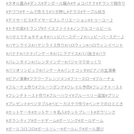
#タオル畳み
#ダンス
#ダンボール編み
#チョコバナナ
#チラシで箱作り
#チワワ
#チームで作ろう
#ツボ押し
#テラス
#テーブル拭き
#デイサービス
#デイサービスレクリエーション
#トゥーユー♪
#トチの実
#トランプ
#ナイスファイト
#ノンアルコールビール
#ハサミでチョキチョキ
#ハッピバースデー♪
#ハッピーバースデー♪
#ハヤシライス
#ハヤシライス作り
#ハロウィン
#ハロウィンイベント
#バナナ
#バナナパンケーキ
#バニラアイス
#ババ抜き
#バラ
#バレンタイン
#バレンタインデー
#パジャマでゆっくり
#パリオリンピック
#パンケーキ
#パンナコッタ
#ピアノの生演奏
#ピアノ演奏
#フラワーアレンジメン
#フリースロー
#フルーチェ
#フルーチェ作り
#フルーツポンチ
#フレイル予防
#フレンチトースト
#フレンチトースト作り
#ブルーハワイ
#ブルーベリー追加
#プリン
#プレゼント
#ベジタブル
#ベビーカステラ作り
#ベンチでのひととき
#ホットケーキ
#ホットケーキ名人
#ホットプレート
#ボウリング
#ボランティア
#ボードゲーム
#ボーリング
#ボールゲーム
#ボールコロコロ
#ボールリレー
#ボールレク
#ボール遊び