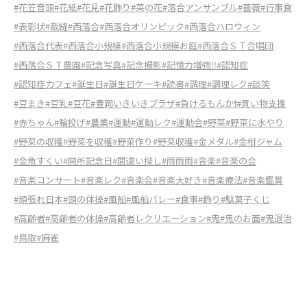
#花笠音頭
#花紙
#花見
#花飾り
#菜の花
#落合アンサンブル
#薔薇
#行事食
#表彰状
#裁縫
#西落合
#西落合オリンピック
#西落合ハロウィン
#西落合代表
#西落合小規模
#西落合小規模お庭
#西落合ＳＴ合唱団
#西落合ＳＴ農園
#記念写真
#記念撮影
#記憶力増強‼︎
#認知症
#認知症カフェ
#誕生日
#誕生日ケーキ
#読書
#調理
#調理レク
#談笑
#豆まき
#豆乳
#豆花
#豊岡いきいきプラザ
#負けるもんか❗️
#買い物支援
#赤ちゃん
#輪投げ
#農業
#運動
#運動レク
#運動会
#野菜
#野菜に水やり
#野菜の収穫
#野菜を収穫
#野菜作り
#野菜収穫
#金メダル
#金柑ジャム
#金魚すくい
#開所記念日
#間違い探し
#雨雨雨
#音楽
#音楽の会
#音楽コンサート
#音楽レク
#音楽会
#音楽大好き
#音楽療法
#音楽鑑賞
#頑張れ日本
#頭の体操
#風船
#風船バレー
#食事
#飾り
#駄菓子くじ
#高齢者
#高齢者の体操
#高齢者レクリエーション
#鬼
#鬼のお面
#鬼退治
#鳥取
#麻雀