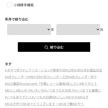
小規模多機能
年月で絞り込む
年
月
絞り込む
タグ
# おやつ作り
# レクリエーション
# 敬老の日
#12月
#1月
#1月お誕生日会
#3月カレンダー
#4月
#7月
#7月カレンダー工作
#9月カレンダー作り
#AED講習
#Instagram
#『半額』シール最高
#あじさい
#ありがとう
#あんこ
#あんみつ
#いきいき
#いつまでもお元気で
#いつまでも健康に
#いつもありがとう
#いつもの日課
#おいしい
#おせち
#おはぎ
#おはぎ作り
#おめでとうございます！
#おめで鯛
#おやつ