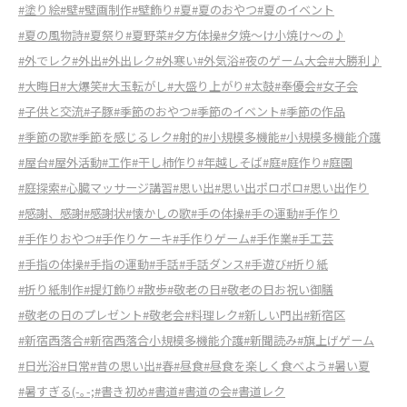
#塗り絵
#壁
#壁画制作
#壁飾り
#夏
#夏のおやつ
#夏のイベント
#夏の風物詩
#夏祭り
#夏野菜
#夕方体操
#夕焼〜け小焼け〜の♪
#外でレク
#外出
#外出レク
#外寒い
#外気浴
#夜のゲーム大会
#大勝利♪
#大晦日
#大爆笑
#大玉転がし
#大盛り上がり
#太鼓
#奉優会
#女子会
#子供と交流
#子豚
#季節のおやつ
#季節のイベント
#季節の作品
#季節の歌
#季節を感じるレク
#射的
#小規模多機能
#小規模多機能介護
#屋台
#屋外活動
#工作
#干し柿作り
#年越しそば
#庭
#庭作り
#庭園
#庭探索
#心臓マッサージ講習
#思い出
#思い出ポロポロ
#思い出作り
#感謝、感謝
#感謝状
#懐かしの歌
#手の体操
#手の運動
#手作り
#手作りおやつ
#手作りケーキ
#手作りゲーム
#手作業
#手工芸
#手指の体操
#手指の運動
#手話
#手話ダンス
#手遊び
#折り紙
#折り紙制作
#提灯飾り
#散歩
#敬老の日
#敬老の日お祝い御膳
#敬老の日のプレゼント
#敬老会
#料理レク
#新しい門出
#新宿区
#新宿西落合
#新宿西落合小規模多機能介護
#新聞読み
#旗上げゲーム
#日光浴
#日常
#昔の思い出
#春
#昼食
#昼食を楽しく食べよう
#暑い夏
#暑すぎる(-｡-;
#書き初め
#書道
#書道の会
#書道レク