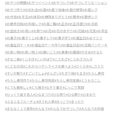
#おやつの時間
#おやつイベント
#おやつレク
#おやつレクリエーション
#おやつ作り
#お別れ会
#お庭
#お庭で体操
#お庭の野菜
#お庭レク
#お弁当
#お手玉
#お抹茶
#お掃除ありがとう
#お散歩
#お散歩レク
#お散歩日和
#お料理レク
#お昼ご飯
#お正月
#お正月遊び
#お点前
#お盆拭き
#お祝い
#お祭り
#お花
#お花の水やり
#お花紙
#お花見
#お茶会
#お菓子
#お菓子くじ
#お菓子レク
#お菓子作り
#お誕生日おめでとう
#お誕生日ケーキ
#お誕生日ケーキ作り
#お誕生日会
#お豆腐パンケーキ
#お買い物
#お買い物♪
#お願いごと
#お食事
#お饅頭
#かき氷
#かるた
#きなこ飴
#くじ引き
#こいのぼり
#ことわざ
#ことわざカルタ
#こどもの日
#これからハヤシライスを食べよう
#さくら🌸
#しりとり
#すいか割り
#すごいでしょ
#ぜんざい
#ちぎり絵
#ちまき
#ちらし寿司
#ちらし寿司作り
#ちらし寿司完成
#ちらし寿司実食
#とうもろこし
#とても美味しい
#どら焼き
#なぞり書き
#にっこり笑顔
#ひっくり返す名人
#ひなまつり
#ひな祭り
#ひな飾り
#ひまわり
#ふるふるフルーチェ
#ほうれん草
#ほっこり
#まったり
#まもなく１０周年
#みんなで
#みんなでおやつレク
#みんなでお料理