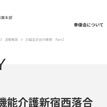
事業本部
奉優会について
活動報告
お誕生日会の模様 Part2
Y
機能介護新宿西落合