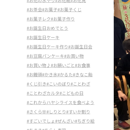
#お花の水やり
#お花紙
#お花見
#お茶会
#お菓子
#お菓子くじ
#お菓子レク
#お菓子作り
#お誕生日おめでとう
#お誕生日ケーキ
#お誕生日ケーキ作り
#お誕生日会
#お豆腐パンケーキ
#お買い物
#お買い物♪
#お願いごと
#お食事
#お饅頭
#かき氷
#かるた
#きなこ飴
#くじ引き
#こいのぼり
#ことわざ
#ことわざカルタ
#こどもの日
#これからハヤシライスを食べよう
#さくら🌸
#しりとり
#すいか割り
#すごいでしょ
#ぜんざい
#ちぎり絵