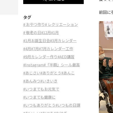
前回に
タグ
# おやつ作り
# レクリエーション
# 敬老の日
#12月
#1月
#1月お誕生日会
#3月カレンダー
#4月
#7月
#7月カレンダー工作
#9月カレンダー作り
#AED講習
#Instagram
#『半額』シール最高
#あじさい
#ありがとう
#あんこ
#あんみつ
#いきいき
#いつまでもお元気で
#いつまでも健康に
#いつもありがとう
#いつもの日課