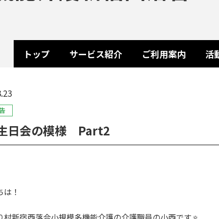
トップ
サービス紹介
ご利用案内
活
.23
告
生日会の模様 Part2
ちは！
り村新宿西落合小規模多機能介護の介護職員の小西です🔅