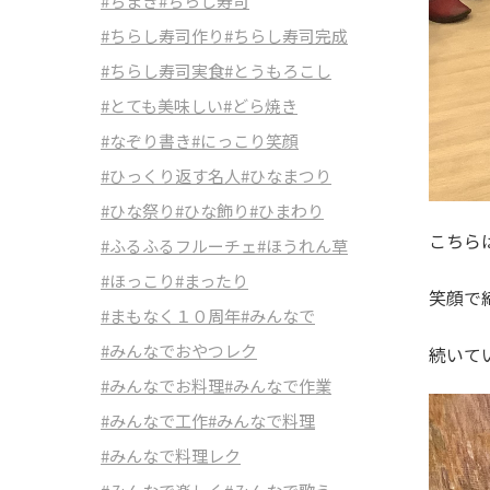
#ちまき
#ちらし寿司
#ちらし寿司作り
#ちらし寿司完成
#ちらし寿司実食
#とうもろこし
#とても美味しい
#どら焼き
#なぞり書き
#にっこり笑顔
#ひっくり返す名人
#ひなまつり
#ひな祭り
#ひな飾り
#ひまわり
こちら
#ふるふるフルーチェ
#ほうれん草
#ほっこり
#まったり
笑顔で
#まもなく１０周年
#みんなで
#みんなでおやつレク
続いて
#みんなでお料理
#みんなで作業
#みんなで工作
#みんなで料理
#みんなで料理レク