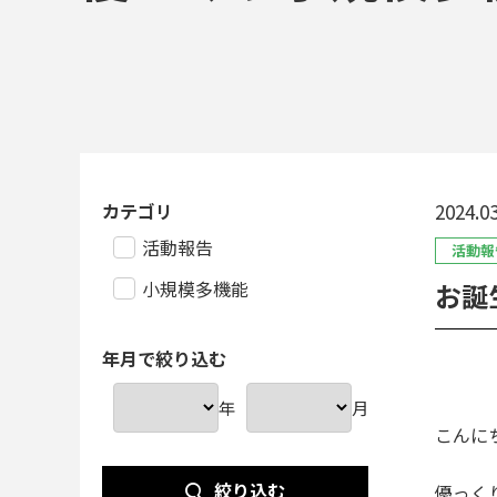
カテゴリ
2024.03
活動報告
活動報
小規模多機能
お誕
年月で絞り込む
年
月
こんに
絞り込む
優っく