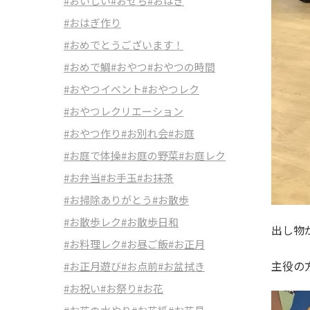
#おいしい
#おせち
#おはぎ
#おはぎ作り
#おめでとうございます！
#おめで鯛
#おやつ
#おやつの時間
#おやつイベント
#おやつレク
#おやつレクリエーション
#おやつ作り
#お別れ会
#お庭
#お庭で体操
#お庭の野菜
#お庭レク
#お弁当
#お手玉
#お抹茶
#お掃除ありがとう
#お散歩
#お散歩レク
#お散歩日和
出し物
#お料理レク
#お昼ご飯
#お正月
主役の
#お正月遊び
#お点前
#お盆拭き
#お祝い
#お祭り
#お花