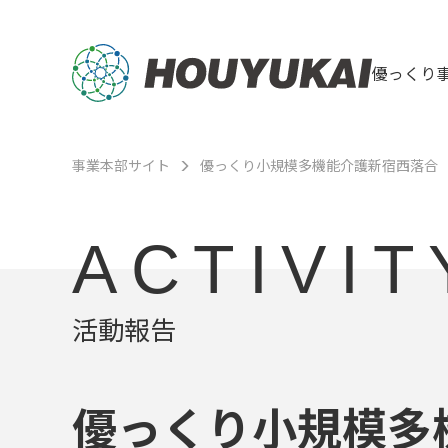
優っくり
事業本部サイト
優っくり小規模多機能介護新宿西落合
ACTIVIT
活動報告
優っくり小規模多