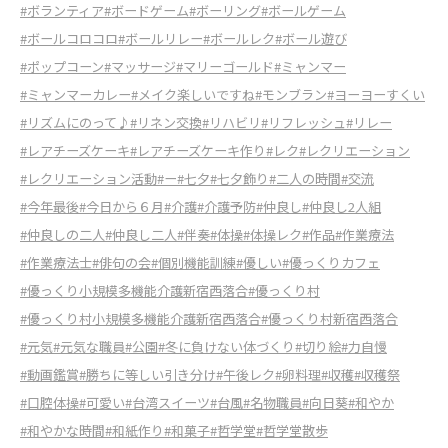
#ボランティア
#ボードゲーム
#ボーリング
#ボールゲーム
#ボールコロコロ
#ボールリレー
#ボールレク
#ボール遊び
#ポップコーン
#マッサージ
#マリーゴールド
#ミャンマー
#ミャンマーカレー
#メイク楽しいですね
#モンブラン
#ヨーヨーすくい
#リズムにのって♪
#リネン交換
#リハビリ
#リフレッシュ
#リレー
#レアチーズケーキ
#レアチーズケーキ作り
#レク
#レクリエーション
#レクリエーション活動
#ー
#七夕
#七夕飾り
#二人の時間
#交流
#今年最後
#今日から６月
#介護
#介護予防
#仲良し
#仲良し2人組
#仲良しの二人
#仲良し二人
#伴奏
#体操
#体操レク
#作品
#作業療法
#作業療法士
#俳句の会
#個別機能訓練
#優しい
#優っくりカフェ
#優っくり小規模多機能介護新宿西落合
#優っくり村
#優っくり村小規模多機能介護新宿西落合
#優っくり村新宿西落合
#元気
#元気な職員
#公園
#冬に負けない体づくり
#切り絵
#力自慢
#動画鑑賞
#勝ちに等しい引き分け
#午後レク
#卵料理
#収穫
#収穫祭
#口腔体操
#可愛い
#台湾スイーツ
#台風
#名物職員
#向日葵
#和やか
#和やかな時間
#和紙作り
#和菓子
#哲学堂
#哲学堂散歩