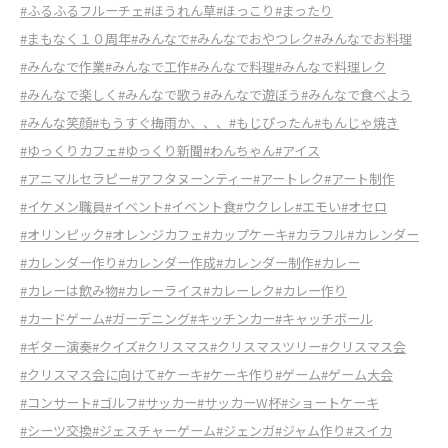
#ふるふるフルーチェ
#ほうれん草
#ほっこり
#まったり
#まもなく１０周年
#みんなで
#みんなでおやつレク
#みんなでお料理
#みんなで作業
#みんなで工作
#みんなで料理
#みんなで料理レク
#みんなで楽しく
#みんなで歌う
#みんなで遊ぼう
#みんなで食べよう
#みんな笑顔
#もうすぐ梅雨か、、、
#もじぴったん
#もんじゃ焼き
#ゆっくりカフェ
#ゆっくり新聞
#わんちゃん
#アイス
#アニマルセラピー
#アフタヌーンティー
#アートレク
#アート制作
#イケメン職員
#イベント
#イベント食
#ウクレレ
#エモい
#オセロ
#オリンピック
#オレンジカフェ
#カップケーキ
#カラフル
#カレンダー
#カレンダー作り
#カレンダー作成
#カレンダー制作
#カレー
#カレーは飲み物
#カレーライス
#カレーレク
#カレー作り
#カードゲーム
#ガーデニング
#キッチンカー
#キャッチボール
#ギター演奏
#クイズ
#クリスマス
#クリスマスツリー
#クリスマス会
#クリスマス会に向けて
#ケーキ
#ケーキ作り
#ゲーム
#ゲーム大会
#コンサート
#ゴルフ
#サッカー
#サッカーW杯
#ショートケーキ
#シーツ交換
#ジェスチャーゲーム
#ジェンガ
#ジャム作り
#スイカ