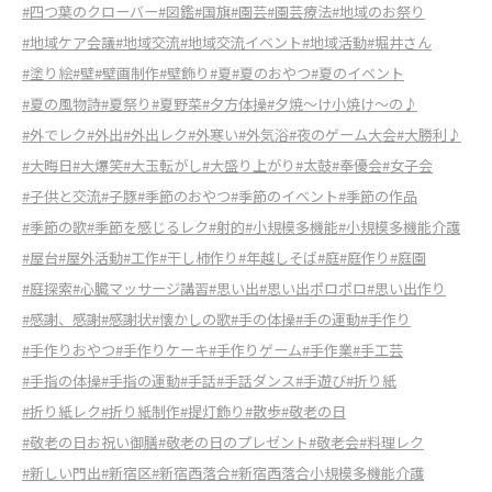
#四つ葉のクローバー
#図鑑
#国旗
#園芸
#園芸療法
#地域のお祭り
#地域ケア会議
#地域交流
#地域交流イベント
#地域活動
#堀井さん
#塗り絵
#壁
#壁画制作
#壁飾り
#夏
#夏のおやつ
#夏のイベント
#夏の風物詩
#夏祭り
#夏野菜
#夕方体操
#夕焼〜け小焼け〜の♪
#外でレク
#外出
#外出レク
#外寒い
#外気浴
#夜のゲーム大会
#大勝利♪
#大晦日
#大爆笑
#大玉転がし
#大盛り上がり
#太鼓
#奉優会
#女子会
#子供と交流
#子豚
#季節のおやつ
#季節のイベント
#季節の作品
#季節の歌
#季節を感じるレク
#射的
#小規模多機能
#小規模多機能介護
#屋台
#屋外活動
#工作
#干し柿作り
#年越しそば
#庭
#庭作り
#庭園
#庭探索
#心臓マッサージ講習
#思い出
#思い出ポロポロ
#思い出作り
#感謝、感謝
#感謝状
#懐かしの歌
#手の体操
#手の運動
#手作り
#手作りおやつ
#手作りケーキ
#手作りゲーム
#手作業
#手工芸
#手指の体操
#手指の運動
#手話
#手話ダンス
#手遊び
#折り紙
#折り紙レク
#折り紙制作
#提灯飾り
#散歩
#敬老の日
#敬老の日お祝い御膳
#敬老の日のプレゼント
#敬老会
#料理レク
#新しい門出
#新宿区
#新宿西落合
#新宿西落合小規模多機能介護