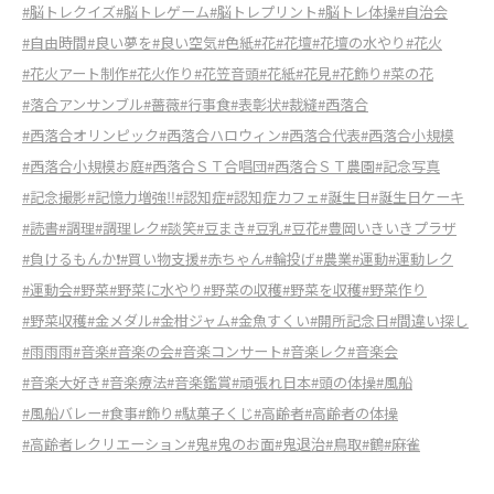
#脳トレクイズ
#脳トレゲーム
#脳トレプリント
#脳トレ体操
#自治会
#自由時間
#良い夢を
#良い空気
#色紙
#花
#花壇
#花壇の水やり
#花火
#花火アート制作
#花火作り
#花笠音頭
#花紙
#花見
#花飾り
#菜の花
#落合アンサンブル
#薔薇
#行事食
#表彰状
#裁縫
#西落合
#西落合オリンピック
#西落合ハロウィン
#西落合代表
#西落合小規模
#西落合小規模お庭
#西落合ＳＴ合唱団
#西落合ＳＴ農園
#記念写真
#記念撮影
#記憶力増強‼︎
#認知症
#認知症カフェ
#誕生日
#誕生日ケーキ
#読書
#調理
#調理レク
#談笑
#豆まき
#豆乳
#豆花
#豊岡いきいきプラザ
#負けるもんか❗️
#買い物支援
#赤ちゃん
#輪投げ
#農業
#運動
#運動レク
#運動会
#野菜
#野菜に水やり
#野菜の収穫
#野菜を収穫
#野菜作り
#野菜収穫
#金メダル
#金柑ジャム
#金魚すくい
#開所記念日
#間違い探し
#雨雨雨
#音楽
#音楽の会
#音楽コンサート
#音楽レク
#音楽会
#音楽大好き
#音楽療法
#音楽鑑賞
#頑張れ日本
#頭の体操
#風船
#風船バレー
#食事
#飾り
#駄菓子くじ
#高齢者
#高齢者の体操
#高齢者レクリエーション
#鬼
#鬼のお面
#鬼退治
#鳥取
#鶴
#麻雀