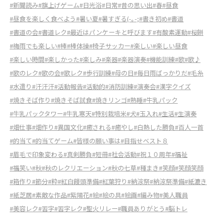
#新聞読み
#旗上げゲーム
#日光浴
#日常
#昔の思い出
#春
#昼食
#昼食を楽しく食べよう
#暑い夏
#暑すぎる(-｡-;
#書き初め
#書道
#書道の会
#書道レク
#最近はパンケーキと呼びます
#有酸素運動
#桜餅
#梅雨でも楽しい
#棒
#棒体操
#椅子サッカー
#楽しい
#楽しい昼食
#楽しい時間
#楽しかった
#楽しみ
#楽器
#楽器演奏
#機能訓練
#歌
#歌♪
#歌のレク
#歌の会
#歌レク
#歩行訓練
#母の日
#毎日雨ばっかりだ
#毛糸
#水遣り
#汗汗汗
#活動報告
#活動的
#消防訓練
#演奏会
#漢字クイズ
#焼きそば作り
#焼きそば試食
#焼きリンゴ
#熟睡
#牛乳パック
#牛乳パックタワー
#牛乳寒天
#特別栽培米
#犬
#玉入れ
#生活
#生演奏
#畑仕事
#畑作り
#異国文化
#癒される
#癒やし
#白熱した勝負
#百人一首
#的当て
#的当てゲーム
#皆様の願い事は
#目指せベスト８
#眉毛で印象変わる
#真剣勝負
#短冊
#社会活動
#祝１０周年
#福祉
#福笑い
#秋
#秋のレクリエーション
#秋の七草
#種まき
#笑顔
#笑顔笑顔
#箱作り
#節分
#粋
#紅白饅頭準備
#紅葉狩り
#納涼祭
#納涼祭準備
#紙漉き
#紙芝居
#素敵な作品
#紫陽花
#絵
#絵の具
#絵画
#編み物
#美人職員
#美容レク
#習字
#習字レク
#聖火リレー
#職員ありがとう
#脳トレ