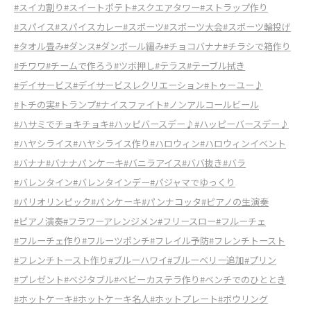
#スイカ割り
#スイートポテト
#スクエアタワー
#ストラップ作り
#スパイス
#スパイスカレー
#スポーツ
#スポーツ大会
#スポーツ輪投げ
#タオル畳み
#ダンス
#ダンボール編み
#チョコバナナ
#チラシで箱作り
#チワワ
#チームで作ろう
#ツボ押し
#テラス
#テーブル拭き
#デイサービス
#デイサービスレクリエーション
#トゥーユー♪
#トチの実
#トランプ
#ナイスファイト
#ノンアルコールビール
#ハサミでチョキチョキ
#ハッピバースデー♪
#ハッピーバースデー♪
#ハヤシライス
#ハヤシライス作り
#ハロウィン
#ハロウィンイベント
#バナナ
#バナナパンケーキ
#バニラアイス
#ババ抜き
#バラ
#バレンタイン
#バレンタインデー
#パジャマでゆっくり
#パリオリンピック
#パンケーキ
#パンナコッタ
#ピアノの生演奏
#ピアノ演奏
#フラワーアレンジメン
#フリースロー
#フルーチェ
#フルーチェ作り
#フルーツポンチ
#フレイル予防
#フレンチトースト
#フレンチトースト作り
#ブルーハワイ
#ブルーベリー追加
#プリン
#プレゼント
#ベジタブル
#ベビーカステラ作り
#ベンチでのひととき
#ホットケーキ
#ホットケーキ名人
#ホットプレート
#ボウリング