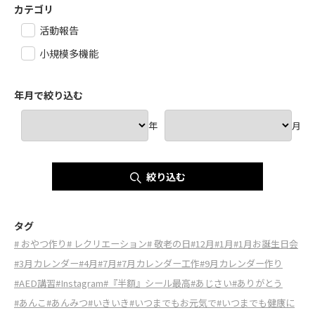
カテゴリ
活動報告
小規模多機能
年月で絞り込む
年
月
絞り込む
タグ
# おやつ作り
# レクリエーション
# 敬老の日
#12月
#1月
#1月お誕生日会
#3月カレンダー
#4月
#7月
#7月カレンダー工作
#9月カレンダー作り
#AED講習
#Instagram
#『半額』シール最高
#あじさい
#ありがとう
#あんこ
#あんみつ
#いきいき
#いつまでもお元気で
#いつまでも健康に