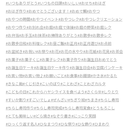
#いつもありがとう
#いつもの日課
#おいしい
#おせち
#おはぎ
#おはぎ作り
#おめでとうございます！
#おめで鯛
#おやつ
#おやつの時間
#おやつイベント
#おやつレク
#おやつレクリエーション
#おやつ作り
#お別れ会
#お庭
#お庭で体操
#お庭の野菜
#お庭レク
#お弁当
#お手玉
#お抹茶
#お掃除ありがとう
#お散歩
#お散歩レク
#お散歩日和
#お料理レク
#お昼ご飯
#お正月
#お正月遊び
#お点前
#お盆拭き
#お祝い
#お祭り
#お花
#お花の水やり
#お花紙
#お花見
#お茶会
#お菓子
#お菓子くじ
#お菓子レク
#お菓子作り
#お誕生日おめでとう
#お誕生日ケーキ
#お誕生日ケーキ作り
#お誕生日会
#お豆腐パンケーキ
#お買い物
#お買い物♪
#お願いごと
#お食事
#お饅頭
#かき氷
#かるた
#きなこ飴
#くじ引き
#こいのぼり
#ことわざ
#ことわざカルタ
#こどもの日
#これからハヤシライスを食べよう
#さくら🌸
#しりとり
#すいか割り
#すごいでしょ
#ぜんざい
#ちぎり絵
#ちまき
#ちらし寿司
#ちらし寿司作り
#ちらし寿司完成
#ちらし寿司実食
#とうもろこし
#とても美味しい
#どら焼き
#なぞり書き
#にっこり笑顔
#ひっくり返す名人
#ひなまつり
#ひな祭り
#ひな飾り
#ひまわり