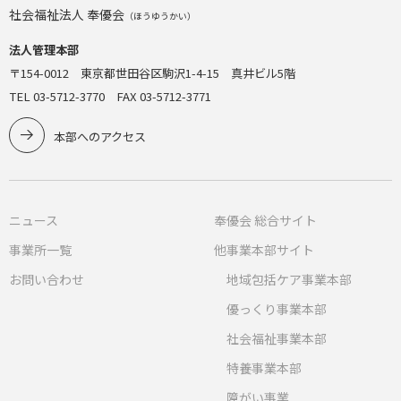
社会福祉法人 奉優会
（ほうゆうかい）
法人管理本部
〒154-0012 東京都世田谷区駒沢1-4-15 真井ビル5階
TEL 03-5712-3770 FAX 03-5712-3771
本部へのアクセス
ニュース
奉優会 総合サイト
事業所一覧
他事業本部サイト
お問い合わせ
地域包括ケア事業本部
優っくり事業本部
社会福祉事業本部
特養事業本部
障がい事業