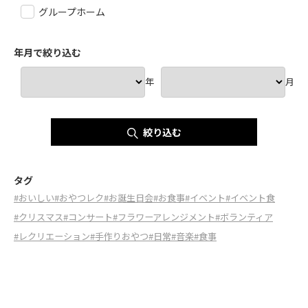
グループホーム
年月で絞り込む
年
月
絞り込む
タグ
#おいしい
#おやつレク
#お誕生日会
#お食事
#イベント
#イベント食
#クリスマス
#コンサート
#フラワーアレンジメント
#ボランティア
#レクリエーション
#手作りおやつ
#日常
#音楽
#食事