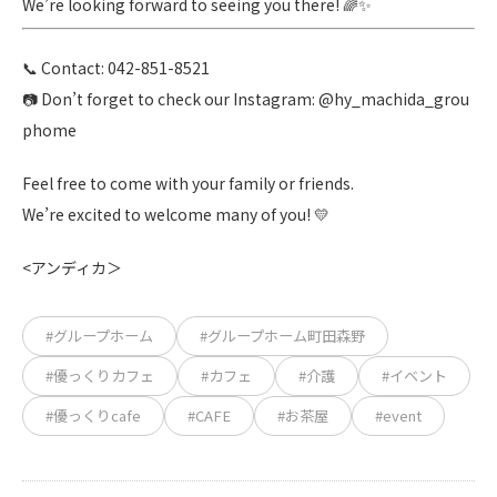
We’re looking forward to seeing you there! 🌈✨
📞 Contact: 042-851-8521
📷 Don’t forget to check our Instagram: @hy_machida_grou
phome
Feel free to come with your family or friends.
We’re excited to welcome many of you! 💛
<アンディカ＞
#グループホーム
#グループホーム町田森野
#優っくりカフェ
#カフェ
#介護
#イベント
#優っくりcafe
#CAFE
#お茶屋
#event