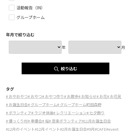
活動報告（IN）
グループホーム
年月で絞り込む
年
月
絞り込む
タグ
# おやおやつ
# おやつ
# おやつ作り
# お散歩
# お知らせ
# お花
# お花見
# お誕生日会
# グループホーム
# グループホーム町田森野
# ボランティア
# ラジオ体操
# レクリエーション
# 七夕飾り
# 優っくり村
# 奉優会
# 桜
# 音楽ボランティア
#11月お誕生日会
#12月のイベント
#12月イベント
#2月お誕生日会
#9月
#CAFE
#event