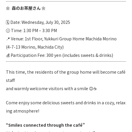
🌼
森のお茶屋さん
🌼
🗓 Date: Wednesday, July 30, 2025
🕜 Time: 1:30 PM – 3:30 PM
📍 Venue: 1st Floor, Yukkuri Group Home Machida Morino
(4-7-13 Morino, Machida City)
💰 Participation Fee: 300 yen (includes sweets & drinks)
This time, the residents of the group home will become café
staff
and warmly welcome visitors with a smile 😊☕
Come enjoy some delicious sweets and drinks in a cozy, relax
ing atmosphere!
“Smiles connected through the café”