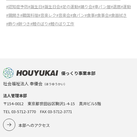
#認知症予防
#誕生日
#誕生日会
#足の運動
#踊り会
#車パン屋
#退居
#運動
#鏡開き
#韓国料理
#音楽レク
#音楽会
#食パン
#食事
#食事会
#食器拭き
#飾り
#餅つき
#鯉のぼり
#鯉のぼり工作
優っくり事業本部
社会福祉法人 奉優会
（ほうゆうかい）
法人管理本部
〒154-0012 東京都世田谷区駒沢1-4-15 真井ビル5階
TEL 03-5712-3770 FAX 03-5712-3771
本部へのアクセス