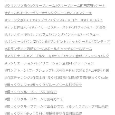
#クリスマス飾り
#グループホーム
#グループホーム町田森野
#ケーキ
#ゲーム
#コーヒーゼリー
#サンタクロース
#シフォンケーキ
#シーツ交換
#スイカ
#ソプラノ
#ダンス
#チョコケーキ
#チョコパイ
#テレビ体操
#デイ
#デイサービス
#トースト
#ハロウィン
#ハープ演奏
#バナナケーキ
#バナナパフェ
#バレンタインデー
#バーベキュー
#パンケーキ
#パン屋
#パン食
#プレゼント
#ホットケーキ
#ボランティア
#ボランティア活動
#ボール
#ボールキャッチ
#ボールゲーム
#マクドナルド
#マーブルケーキ
#ランチ
#ランチ会
#リフレッシュ
#レク
#レクリエーション
#レクリエーション活動
#レクレーション
#ロングトーン
#ワークショップ
#七草粥
#事例研究発表会
#五平餅
#介護
#介護チャレンジ
#介護士
#仲良く
#似顔絵
#体操
#保育園
#優っくりcafe
#優っくりカフェ
#優っくりグループホーム杉並沓掛
#優っくりグループホーム町田森野
#優っくりグループホーム町田森野です
#優っくりグループホーム町田森野です。
#優っくりグループ町田森野
#優っくり村
#優っくり村小規模多機能介護町田森野