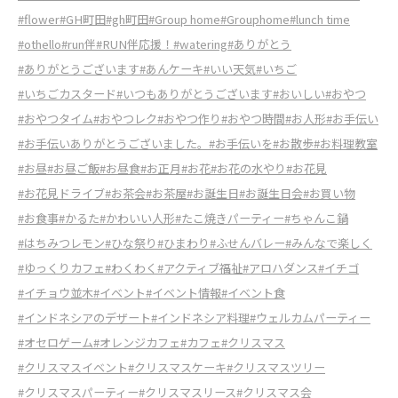
#flower
#GH町田
#gh町田
#Group home
#Grouphome
#lunch time
#othello
#run伴
#RUN伴応援！
#watering
#ありがとう
#ありがとうございます
#あんケーキ
#いい天気
#いちご
#いちごカスタード
#いつもありがとうございます
#おいしい
#おやつ
#おやつタイム
#おやつレク
#おやつ作り
#おやつ時間
#お人形
#お手伝い
#お手伝いありがとうございました。
#お手伝いを
#お散歩
#お料理教室
#お昼
#お昼ご飯
#お昼食
#お正月
#お花
#お花の水やり
#お花見
#お花見ドライブ
#お茶会
#お茶屋
#お誕生日
#お誕生日会
#お買い物
#お食事
#かるた
#かわいい人形
#たこ焼きパーティー
#ちゃんこ鍋
#はちみつレモン
#ひな祭り
#ひまわり
#ふせんバレー
#みんなで楽しく
#ゆっくりカフェ
#わくわく
#アクティブ福祉
#アロハダンス
#イチゴ
#イチョウ並木
#イベント
#イベント情報
#イベント食
#インドネシアのデザート
#インドネシア料理
#ウェルカムパーティー
#オセロゲーム
#オレンジカフェ
#カフェ
#クリスマス
#クリスマスイベント
#クリスマスケーキ
#クリスマスツリー
#クリスマスパーティー
#クリスマスリース
#クリスマス会