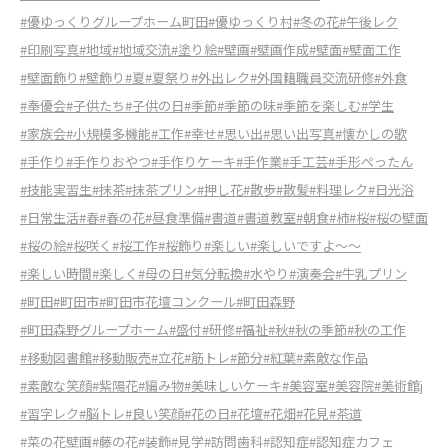
#優ゆっくりグループホーム町田
#優ゆっくり村
#冬の花
#午後レク
#印刷写真
#地域
#地域交流
#塗り絵
#壁画
#壁画作成
#壁面
#壁面工作
#壁面飾り
#壁飾り
#夏
#夏祭り
#外出レク
#外国籍職員交流研修
#外食
#奉優会
#子供たち
#子供の日
#季節
#季節の味
#季節を楽しむ
#学生
#家族会
#小規模多機能
#工作
#幸せ
#思い出
#思い出写真
#懐かしの歌
#手作り
#手作りおやつ
#手作りケーキ
#手作業
#手工芸
#手形ぺったん
#技能実習生
#抹茶
#抹茶プリン
#押し花
#散歩
#散髪
#料理レク
#日光浴
#日常生活
#春
#春の花
#昼食準備
#書道
#書道教室
#朝食
#柿
#桜
#桜の壁面
#桜の絵
#桜咲く
#桜工作
#桜飾り
#楽しい
#楽しいですよ～～
#楽しい時間
#楽しく
#母の日
#気分転換
#水やり
#演奏会
#牛乳プリン
#町田
#町田市
#町田市花壇コンクール
#町田森野
#町田森野グループホーム
#盛付
#研修
#福祉
#秋
#秋の季節
#秋の工作
#移動図書館
#移動販売
#立花
#筋トレ
#節分
#紅葉
#素敵な作品
#素敵な笑顔
#紫陽花
#編み物
#美味しいケーキ
#美容室
#美容院
#美術館j
#習字レク
#脳トレ
#良い笑顔
#花の日
#花壇
#花畑
#花見
#茶道
#菜の花壁画
#藤の花
#装飾
#見学
#訪問歯科
#認知症
#認知症カフェ