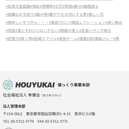
#目黒天空庭園
#相談
#窓掃除
#立花
#笑顔
#節分
#細鬼現る
#結構なお手前で
#編み物
#繋がりを大切にする男
#美しい花
#美味しいやつやん・・・
#美容サロン
#美容レクレーション
#良い眺め
#茶道
#落とすわけにはいかない
#裁縫の達人
#見習いサンタ現る
#記憶力
#買い物
#超絶スマイル
#連想ゲーム
#運動
#雪
#風船バレー
#鬼
優っくり事業本部
社会福祉法人 奉優会
（ほうゆうかい）
法人管理本部
〒154-0012 東京都世田谷区駒沢1-4-15 真井ビル5階
TEL 03-5712-3770 FAX 03-5712-3771