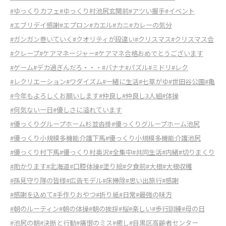
#ゆっくりカフェ
#ゆっくり村池尻玄関前
#アツい握手
#イベント
#エブリデイ感謝
#エプロン
#カエル
#カニ
#カレーの気分
#ガンガン巻いていく
#クオリティが段違い
#クリスマス
#クリスマス会
#クレープ
#ケアマネージャー
#ケアマネ合格おめでとうございます
#ゲーム
#デカ過ぎんだろ・・・
#バナナ
#パズル
#ミドリ
#レク
#レクリエーション
#ワダイズム
#一緒に生活
#七草がゆ
#世田谷公園
#亀
#今年もよろしくお願いします
#仲良し
#仲良し3人組
#体操
#何気ない一日
#優しさに溢れています
#優っくりグループホーム杉並沓掛
#優っくりグループホーム池尻
#優っくり小規模多機能介護下馬
#優っくり小規模多機能介護池尻
#優っくり村下馬
#優っくり村奥沢
#全集中
#共同生活
#内緒
#切りまくり
#助かります
#北海道
#口腔体操
#塗り絵
#夕食前
#大根
#大根収穫
#孫見守り隊の皆様
#広告モデル
#床掃除
#思い出旅行
#感謝
#感謝を込めて
#手作りおやつ
#折り紙
#日常
#最強の味方
#朝のルーティン
#朝の体操
#朝の挨拶
#桜
#楽しい
#歩行訓練
#母の日
#池尻の朝
#決断と行動
#痛恨のミス
#癒し
#目黒区高齢者センター