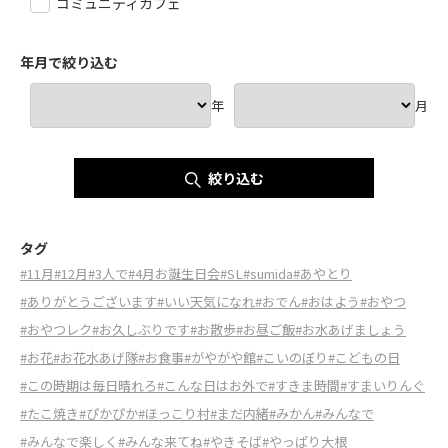
コミュニティカフェ
年月で絞り込む
年
月
絞り込む
タグ
#11月
#12月
#3人で
#4月お誕生日会
#SL
#sumida
#あやとり
#ありがとうございます
#いい天気になれ
#おでん
#おはよう
#おやつ
#おやつレク
#お久しぶりです
#お散歩
#お昼ご飯
#お水あげましょう
#お花
#お花水あげ隊
#お食事
#がやがや館
#こいのぼり
#こどもの日
#この時期は毎日晴れろ
#こんな日はお外で
#すきま時間
#すまいりんぐ
#たこ焼き
#ぴかぴか
#ほっこり村
#まだ内緒
#みかん
#みんなで
#みんなで楽しく
#みんな来てね
#やきそば
#やっぱり大根