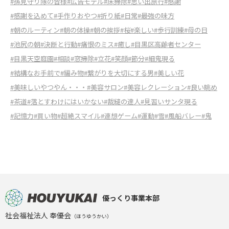
#孫見守り隊の皆様
#広告モデル
#床掃除
#思い出旅行
#感謝
#感謝を込めて
#手作りおやつ
#折り紙
#日常
#最強の味方
#朝のルーティン
#朝の体操
#朝の挨拶
#桜
#楽しい
#歩行訓練
#母の日
#池尻の朝
#決断と行動
#痛恨のミス
#癒し
#目黒区高齢者センター
#目黒天空庭園
#相談
#窓掃除
#立花
#笑顔
#節分
#細鬼現る
#結構なお手前で
#編み物
#繋がりを大切にする男
#美しい花
#美味しいやつやん・・・
#美容サロン
#美容レクレーション
#良い眺め
#茶道
#落とすわけにはいかない
#裁縫の達人
#見習いサンタ現る
#記憶力
#買い物
#超絶スマイル
#連想ゲーム
#運動
#雪
#風船バレー
#鬼
優っくり事業本部
社会福祉法人 奉優会
（ほうゆうかい）