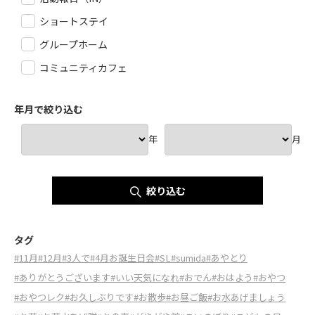
ショートステイ
グループホーム
コミュニティカフェ
年月で絞り込む
年
月
絞り込む
タグ
#11月
#12月
#3人で
#4月お誕生日会
#SL
#sumida
#あやとり
#ありがとうございます
#いい天気になれ
#おでん
#おはよう
#おやつ
#おやつレク
#お久しぶりです
#お散歩
#お昼ご飯
#お水あげましょう