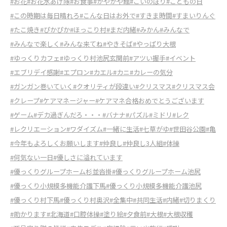
#お花
#お花水あげ隊
#お食事
#がやがや館
#こいのぼり
#こどもの日
#この時期は毎日晴れろ
#こんな日はお外で
#すきま時間
#すまいりんぐ
#たこ焼き
#ぴかぴか
#ほっこり村
#まだ内緒
#みかん
#みんなで
#みんなで楽しく
#みんな来てね
#やきそば
#やっぱり大根
#ゆっくりカフェ
#ゆっくり村池尻玄関前
#アツい握手
#イベント
#エブリデイ感謝
#エプロン
#カエル
#カニ
#カレーの気分
#ガンガン巻いていく
#クオリティが段違い
#クリスマス
#クリスマス会
#クレープ
#ケアマネージャー
#ケアマネ合格おめでとうございます
#ゲーム
#デカ過ぎんだろ・・・
#バナナ
#パズル
#ミドリ
#レク
#レクリエーション
#ワダイズム
#一緒に生活
#七草がゆ
#世田谷公園
#亀
#今年もよろしくお願いします
#仲良し
#仲良し3人組
#体操
#何気ない一日
#優しさに溢れています
#優っくりグループホーム杉並沓掛
#優っくりグループホーム池尻
#優っくり小規模多機能介護下馬
#優っくり小規模多機能介護池尻
#優っくり村下馬
#優っくり村奥沢
#全集中
#共同生活
#内緒
#切りまくり
#助かります
#北海道
#口腔体操
#塗り絵
#夕食前
#大根
#大根収穫