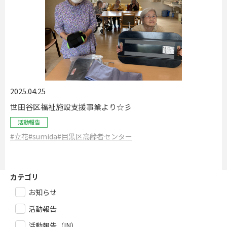
2025.04.25
世田谷区福祉施設支援事業より☆彡
活動報告
#立花
#sumida
#目黒区高齢者センター
カテゴリ
お知らせ
活動報告
活動報告（IN）