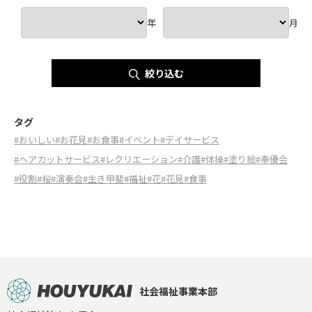
年
月
絞り込む
タグ
#おいしい
#お花見
#お食事
#イベント
#デイサービス
#ヘアカットサービス
#レクリエーション
#介護
#体操
#塗り絵
#奉優会
#役割
#桜
#演奏会
#生き甲斐
#福祉
#花
#花見
#食事
社会福祉事業本部