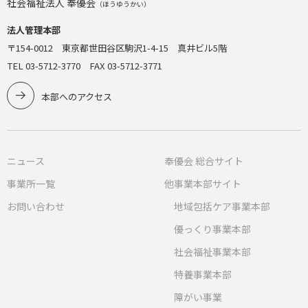
社会福祉法人 奉優会
（ほうゆうかい）
法人管理本部
〒154-0012 東京都世田谷区駒沢1-4-15 真井ビル5階
TEL 03-5712-3770 FAX 03-5712-3771
本部へのアクセス
ニュース
奉優会 総合サイト
事業所一覧
他事業本部サイト
お問い合わせ
地域包括ケア事業本部
優っくり事業本部
社会福祉事業本部
特養事業本部
障がい事業