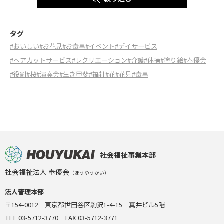
タグ
#おいしい
#お花見
#お食事
#イベント
#デイサービス
#ヘアカットサービス
#レクリエーション
#介護
#体操
#塗り絵
#奉優会
#役割
#桜
#演奏会
#生き甲斐
#福祉
#花
#花見
#食事
社会福祉事業本部
社会福祉法人 奉優会
（ほうゆうかい）
法人管理本部
〒154-0012 東京都世田谷区駒沢1-4-15 真井ビル5階
TEL 03-5712-3770 FAX 03-5712-3771