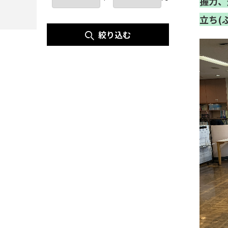
握力、
立ち(
絞り込む