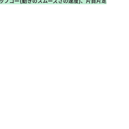
ップゴー(動きのスムーズさの速度)、片目片足