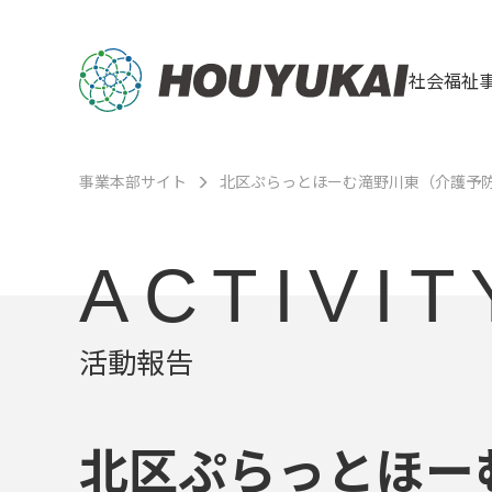
社会福祉
事業本部サイト
北区ぷらっとほーむ滝野川東（介護予
ACTIVIT
活動報告
北区ぷらっとほー