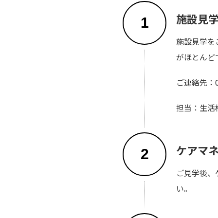
施設見
1
施設見学を
がほとんど
ご連絡先：03-
担当：生活
ケアマ
2
ご見学後、
い。