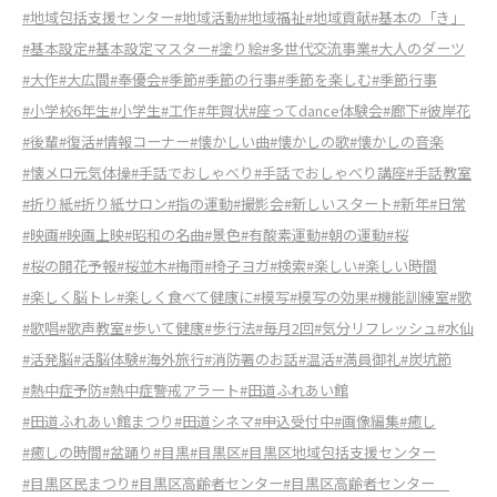
#地域包括支援センター
#地域活動
#地域福祉
#地域貢献
#基本の「き」
#基本設定
#基本設定マスター
#塗り絵
#多世代交流事業
#大人のダーツ
#大作
#大広間
#奉優会
#季節
#季節の行事
#季節を楽しむ
#季節行事
#小学校6年生
#小学生
#工作
#年賀状
#座ってdance体験会
#廊下
#彼岸花
#後輩
#復活
#情報コーナー
#懐かしい曲
#懐かしの歌
#懐かしの音楽
#懐メロ元気体操
#手話でおしゃべり
#手話でおしゃべり講座
#手話教室
#折り紙
#折り紙サロン
#指の運動
#撮影会
#新しいスタート
#新年
#日常
#映画
#映画上映
#昭和の名曲
#景色
#有酸素運動
#朝の運動
#桜
#桜の開花予報
#桜並木
#梅雨
#椅子ヨガ
#検索
#楽しい
#楽しい時間
#楽しく脳トレ
#楽しく食べて健康に
#模写
#模写の効果
#機能訓練室
#歌
#歌唱
#歌声教室
#歩いて健康
#歩行法
#毎月2回
#気分リフレッシュ
#水仙
#活発脳
#活脳体験
#海外旅行
#消防署のお話
#温活
#満員御礼
#炭坑節
#熱中症予防
#熱中症警戒アラート
#田道ふれあい館
#田道ふれあい館まつり
#田道シネマ
#申込受付中
#画像編集
#癒し
#癒しの時間
#盆踊り
#目黒
#目黒区
#目黒区地域包括支援センター
#目黒区民まつり
#目黒区高齢者センター
#目黒区高齢者センター