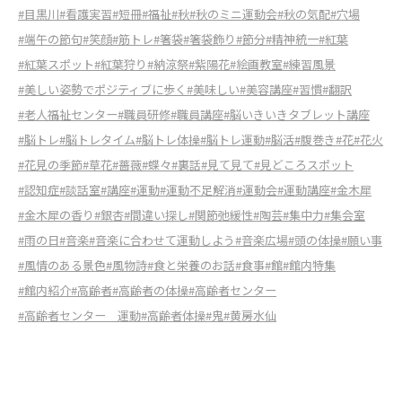
#目黒川
#看護実習
#短冊
#福祉
#秋
#秋のミニ運動会
#秋の気配
#穴場
#端午の節句
#笑顔
#筋トレ
#箸袋
#箸袋飾り
#節分
#精神統一
#紅葉
#紅葉スポット
#紅葉狩り
#納涼祭
#紫陽花
#絵画教室
#練習風景
#美しい姿勢でポジティブに歩く
#美味しい
#美容講座
#習慣
#翻訳
#老人福祉センター
#職員研修
#職員講座
#脳いきいきタブレット講座
#脳トレ
#脳トレタイム
#脳トレ体操
#脳トレ運動
#脳活
#腹巻き
#花
#花火
#花見の季節
#草花
#薔薇
#蝶々
#裏話
#見て見て
#見どころスポット
#認知症
#談話室
#講座
#運動
#運動不足解消
#運動会
#運動講座
#金木犀
#金木犀の香り
#銀杏
#間違い探し
#関節弛緩性
#陶芸
#集中力
#集会室
#雨の日
#音楽
#音楽に合わせて運動しよう
#音楽広場
#頭の体操
#願い事
#風情のある景色
#風物詩
#食と栄養のお話
#食事
#館
#館内特集
#館内紹介
#高齢者
#高齢者の体操
#高齢者センター
#高齢者センター 運動
#高齢者体操
#鬼
#黄房水仙