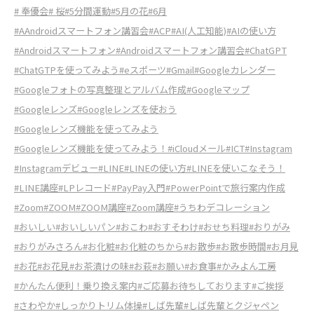
# 奉優会
# 桜
#5分間運動
#5月の花
#6月
#AAndroidスマートフォン講習会
#ACP
#AI(人工知能)
#AIの使い方
#Androidスマートフォン
#Androidスマートフォン講習会
#ChatGPT
#ChatGTPを使ってみよう
#eスポーツ
#Gmail
#Googleカレンダー
#Googleフォトの写真整理とアルバム作成
#Googleマップ
#Googleレンズ
#Googleレンズを使おう
#Googleレンズ機能を使ってみよう
#Googleレンズ機能を使ってみよう！
#iCloudメール
#ICT
#Instagram
#Instagramデビュー
#LINE
#LINEの使い方
#LINEを使いこなそう！
#LINE講座
#LPレコード
#PayPay入門
#PowerPointで旅行案内作成
#Zoom
#ZOOM
#ZOOM講座
#Zoom講座
#うちわデコレーション
#おいしい
#おいしいパン
#おこわ
#おすそわけ
#おせち料理
#おりがみ
#おりがみさろん
#お化粧
#お化粧のちから
#お散歩
#お散歩時間
#お月見
#お花
#お花見
#お茶漬けの味
#お萩
#お願い
#お食事
#かみよん工房
#かんたん便利！乗り換え案内
#ご応募お待ちしております
#ご挨拶
#さわやか
#しっかりトリム体操
#しば先輩
#しば先輩とクジャペン