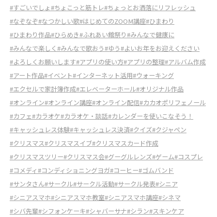
#すごいでしょ
#ちょこっと筋トレ
#ちょっとお洒落にリフレッシュ
#なぞなぞ
#なつかしい歌
#はじめてのZOOM講座
#ひまわり
#ひまわり作品
#ひらめき
#ふれあい館祭り
#みんなで健康に
#みんなで楽しく
#みんなで歌おう
#ゆう
#よいお年をお迎えください
#よろしくお願いします
#アプリの使い方
#アプリの整理
#アルバム作成
#アート作品
#イベント
#インターネット活用
#ウォーキング
#エクセルで家計簿作成
#エレベーターホール
#オリジナル作品
#オンライン
#オンライン講座
#オンライン配信
#カカオポリフェノール
#カフェ
#カラオケ
#カラオケ・談話
#カレンダーを使いこなそう！
#キャッシュレス体験
#キャッシュレス決済
#クイズ
#クジャペン
#クリスマス
#クリスマスイブ
#クリスマスカード作成
#クリスマスツリー
#クリスマス会
#グーグルレンズ
#ゲーム
#コスプレ
#コメディ
#コンディショニングヨガ
#コーヒー
#ゴムバンド
#サンタさん
#サークル
#サークル活動
#サークル発表
#シニア
#シニアスマホ
#シニアスマホ教室
#シニアスマホ講座
#シネマ
#シバ先輩
#シフォンケーキ
#シャバーサナ
#シラン
#スキンケア