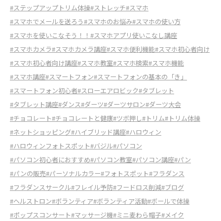
#ステップアップトリム体操
#ストレッチ
#スマホ
#スマホでメールを送ろう
#スマホのお悩み
#スマホの使い方
#スマホを使いこなそう！！
#スマホアプリ使いこなし講座
#スマホカメラ
#スマホカメラ講座
#スマホ便利機能
#スマホ初心者向け
#スマホ初心者向け講座
#スマホ教室
#スマホ検索
#スマホ機能
#スマホ講座
#スマートフォン
#スマートフォンの基本の「き」
#スマートフォン初心者
#スローエアロビック
#タブレット
#タブレット講座
#ダンス
#ダーツ
#ダーツサロン
#ダーツ大会
#チョコレート
#チョコレートと健康
#ツボ押し
#トリム
#トリム体操
#ネットショッピング
#ハイブリッド講座
#ハロウィン
#ハロウィンフォトスポット
#バジル
#パソコン
#パソコン初心者におすすめ
#パソコン教室
#パソコン講座
#パン
#パンの販売
#パーソナルカラー
#フォトスポット
#フラダンス
#フラダンスサークル
#フレイル予防
#フードロス削減
#ブログ
#ヘルストロン
#ボランティア
#ボランティア活動
#ボールで体操
#ポップスコンサート
#マッサージ機
#ミニ麦わら帽子
#メイク