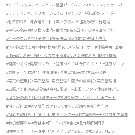
#メイクレッスン
#ヨガ
#ヨガ講座
#リズムダンス
#リフレッシュヨガ
#リラックス
#レクリエーション
#ロマンス
#一緒に歌おう
#七夕
#七夕飾り
#三味線漫談
#下目黒小学校
#世代間交流
#世界遺産
#中秋の名月
#乗り換え案内
#乗換案内
#交流サロン
#今回のブル
#今日のブル
#介護予防
#介護予防体操
#位置情報
#体力向上
#体力向上教室
#体幹
#体操
#体調管理
#体験コーナー
#体験会
#作品展
#作品展示
#便利
#便利なスマホ機能
#便利な機能
#便利機能
#健康
#健康づくり
#健康づくり
#健康づくりは今日から！！
#健康ダーツ
#健康ダーツ体験会
#健康体操
#健康習慣
#先輩
#写真の整理
#写真の整理術
#写真整理
#写真整理と魔法の編集術
#写真整理術
#出張パン販売
#出張相談会
#出張講座
#出張！アタマ体操
#切り紙
#切り紙の魅力
#切り紙アイデア
#切り紙アレンジ
#切り紙アート
#切り紙作品
#切り紙作品アレンジ
#切り紙講座
#初心者向け
#初心者歓迎
#利用証
#包括支援センター
#化粧講座
#十五夜
#参加者募集
#参加者募集中
#受付中
#口コミ投稿
#合唱
#名作映画
#四季
#四季を楽しむ
#囲碁室
#地図アプリ
#地域交流
#地域交流サロン