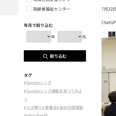
高齢者福祉センター
7月22
Cha
年月で絞り込む
年
月
絞り込む
タグ
# Googleレンズ
# Googleレンズ機能を使ってみよ
う
# 七夕飾り
# 奉優会
# 桜
#5分間運動
#5月の花
#6月