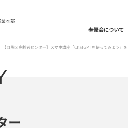
事業本部
奉優会について
【目黒区高齢者センター】スマホ講座「ChatGPTを使ってみよう」
Y
ター