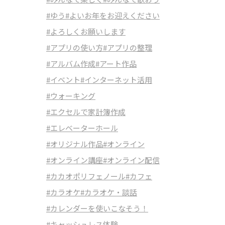
#ゆう
#よいお年をお迎えください
#よろしくお願いします
#アプリの使い方
#アプリの整理
#アルバム作成
#アート作品
#イベント
#インターネット活用
#ウォーキング
#エクセルで家計簿作成
#エレベーターホール
#オリジナル作品
#オンライン
#オンライン講座
#オンライン配信
#カカオポリフェノール
#カフェ
#カラオケ
#カラオケ・談話
#カレンダーを使いこなそう！
#キャッシュレス体験