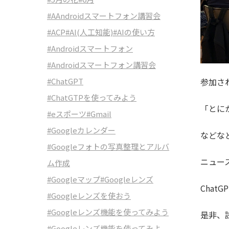
#AAndroidスマートフォン講習会
#ACP
#AI(人工知能)
#AIの使い方
#Androidスマートフォン
#Androidスマートフォン講習会
#ChatGPT
参加さ
#ChatGTPを使ってみよう
「とに
#eスポーツ
#Gmail
#Googleカレンダー
などな
#Googleフォトの写真整理とアルバ
ニュー
ム作成
#Googleマップ
#Googleレンズ
Cha
#Googleレンズを使おう
#Googleレンズ機能を使ってみよう
是非、
#Googleレンズ機能を使ってみよ