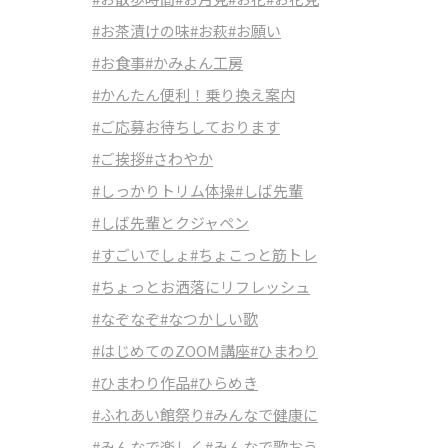
#お茶漬けの味
#お萩
#お願い
#お食事
#かみよん工房
#かんたん便利！乗り換え案内
#ご応募お待ちしております
#ご挨拶
#さわやか
#しっかりトリム体操
#しば先輩
#しば先輩とクジャペン
#すごいでしょ
#ちょこっと筋トレ
#ちょっとお洒落にリフレッシュ
#なぞなぞ
#なつかしい歌
#はじめてのZOOM講座
#ひまわり
#ひまわり作品
#ひらめき
#ふれあい館祭り
#みんなで健康に
#みんなで楽しく
#みんなで歌おう