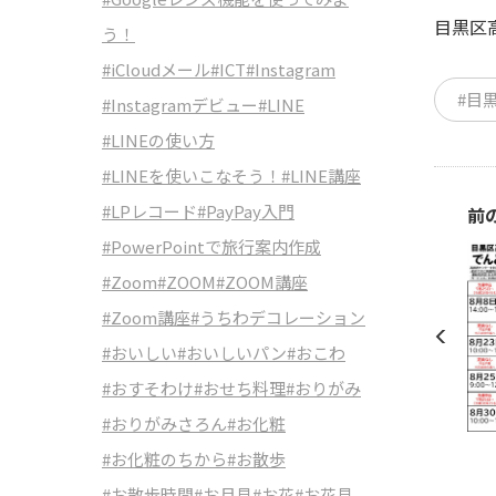
目黒区
う！
#iCloudメール
#ICT
#Instagram
#目
#Instagramデビュー
#LINE
#LINEの使い方
#LINEを使いこなそう！
#LINE講座
#LPレコード
#PayPay入門
前
#PowerPointで旅行案内作成
#Zoom
#ZOOM
#ZOOM講座
#Zoom講座
#うちわデコレーション
#おいしい
#おいしいパン
#おこわ
#おすそわけ
#おせち料理
#おりがみ
#おりがみさろん
#お化粧
#お化粧のちから
#お散歩
#お散歩時間
#お月見
#お花
#お花見