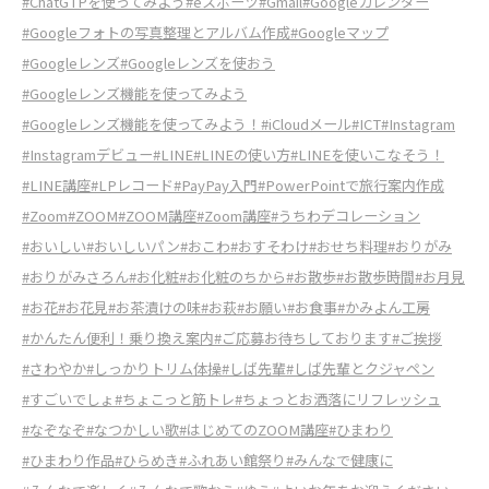
#ChatGTPを使ってみよう
#eスポーツ
#Gmail
#Googleカレンダー
#Googleフォトの写真整理とアルバム作成
#Googleマップ
#Googleレンズ
#Googleレンズを使おう
#Googleレンズ機能を使ってみよう
#Googleレンズ機能を使ってみよう！
#iCloudメール
#ICT
#Instagram
#Instagramデビュー
#LINE
#LINEの使い方
#LINEを使いこなそう！
#LINE講座
#LPレコード
#PayPay入門
#PowerPointで旅行案内作成
#Zoom
#ZOOM
#ZOOM講座
#Zoom講座
#うちわデコレーション
#おいしい
#おいしいパン
#おこわ
#おすそわけ
#おせち料理
#おりがみ
#おりがみさろん
#お化粧
#お化粧のちから
#お散歩
#お散歩時間
#お月見
#お花
#お花見
#お茶漬けの味
#お萩
#お願い
#お食事
#かみよん工房
#かんたん便利！乗り換え案内
#ご応募お待ちしております
#ご挨拶
#さわやか
#しっかりトリム体操
#しば先輩
#しば先輩とクジャペン
#すごいでしょ
#ちょこっと筋トレ
#ちょっとお洒落にリフレッシュ
#なぞなぞ
#なつかしい歌
#はじめてのZOOM講座
#ひまわり
#ひまわり作品
#ひらめき
#ふれあい館祭り
#みんなで健康に