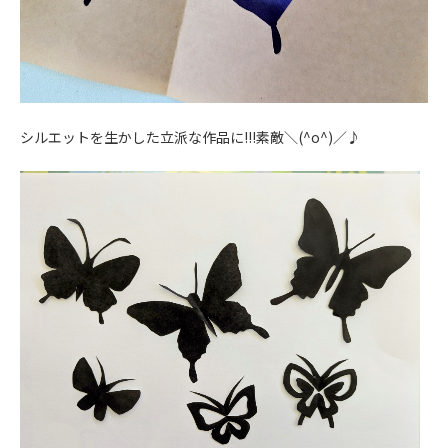
シルエットを生かした立派な作品に!!!素敵＼(^o^)／♪