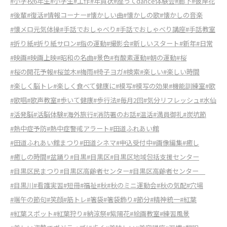
#小学校6年生
#小学生
#工作
#年賀状
#座ってdance体験会
#廊下
#彼岸花
#後輩
#復活
#情報コーナー
#懐かしい曲
#懐かしの歌
#懐かしの音楽
#懐メロ元気体操
#手話でおしゃべり
#手話でおしゃべり講座
#手話教室
#折り紙
#折り紙サロン
#指の運動
#撮影会
#新しいスタート
#新年
#日常
#映画
#映画上映
#昭和の名曲
#景色
#有酸素運動
#朝の運動
#桜
#桜の開花予報
#桜並木
#梅雨
#椅子ヨガ
#検索
#楽しい
#楽しい時間
#楽しく脳トレ
#楽しく食べて健康に
#模写
#模写の効果
#機能訓練室
#歌
#歌唱
#歌声教室
#歩いて健康
#歩行法
#毎月2回
#気分リフレッシュ
#水仙
#活発脳
#活脳体験
#海外旅行
#消防署のお話
#温活
#満員御礼
#炭坑節
#熱中症予防
#熱中症警戒アラート
#田道ふれあい館
#田道ふれあい館まつり
#田道シネマ
#申込受付中
#画像編集
#癒し
#癒しの時間
#盆踊り
#目黒
#目黒区
#目黒区地域包括支援センター
#目黒区民まつり
#目黒区高齢者センター
#目黒区高齢者センター
#目黒川
#看護実習
#短冊
#福祉
#秋
#秋のミニ運動会
#秋の気配
#穴場
#端午の節句
#笑顔
#筋トレ
#箸袋
#箸袋飾り
#節分
#精神統一
#紅葉
#紅葉スポット
#紅葉狩り
#納涼祭
#紫陽花
#絵画教室
#練習風景