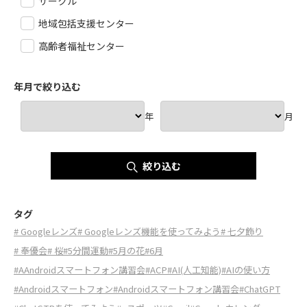
サークル
地域包括支援センター
高齢者福祉センター
年月で絞り込む
年
月
絞り込む
タグ
# Googleレンズ
# Googleレンズ機能を使ってみよう
# 七夕飾り
# 奉優会
# 桜
#5分間運動
#5月の花
#6月
#AAndroidスマートフォン講習会
#ACP
#AI(人工知能)
#AIの使い方
#Androidスマートフォン
#Androidスマートフォン講習会
#ChatGPT