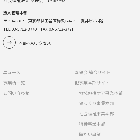
社会福祉法人 奉優会
（ほうゆうかい）
法人管理本部
〒154-0012 東京都世田谷区駒沢1-4-15 真井ビル5階
TEL 03-5712-3770 FAX 03-5712-3771
本部へのアクセス
ニュース
奉優会 総合サイト
事業所一覧
他事業本部サイト
お問い合わせ
地域包括ケア事業本部
優っくり事業本部
社会福祉事業本部
特養事業本部
障がい事業