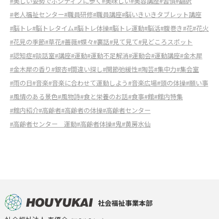
#美しい姿勢でポジティブに歩く
#美味しい
#美容講座
#習慣
#翻訳
#老人福祉センター
#職員研修
#職員講座
#脳いきいきタブレット講座
#脳トレ
#脳トレタイム
#脳トレ体操
#脳トレ運動
#脳活
#腹巻き
#花
#花火
#花見の季節
#草花
#薔薇
#蝶々
#裏話
#見て見て
#見どころスポット
#認知症
#談話室
#講座
#運動
#運動不足解消
#運動会
#運動講座
#金木犀
#金木犀の香り
#銀杏
#間違い探し
#関節弛緩性
#陶芸
#集中力
#集会室
#雨の日
#音楽
#音楽に合わせて運動しよう
#音楽広場
#頭の体操
#願い事
#風情のある景色
#風物詩
#食と栄養のお話
#食事
#館
#館内特集
#館内紹介
#高齢者
#高齢者の体操
#高齢者センター
#高齢者センター 運動
#高齢者体操
#鬼
#黄房水仙
社会福祉事業本部