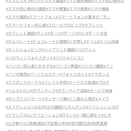
#スマホカメラ
#スマホカメラ講座
#スマホ便利機能
#スマホ初心者向け
#スマホ初心者向け講座
#スマホ教室
#スマホ検索
#スマホ機能
#スマホ講座
#スマートフォン
#スマートフォンの基本の「き」
#スマートフォン初心者
#スローエアロビック
#タブレット
#タブレット講座
#ダンス
#ダーツ
#ダーツサロン
#ダーツ大会
#チョコレート
#チョコレートと健康
#ツボ押し
#トリム
#トリム体操
#ネットショッピング
#ハイブリッド講座
#ハロウィン
#ハロウィンフォトスポット
#バジル
#パソコン
#パソコン初心者におすすめ
#パソコン教室
#パソコン講座
#パン
#パンの販売
#パーソナルカラー
#フォトスポット
#フラダンス
#フラダンスサークル
#フレイル予防
#フードロス削減
#ブログ
#ヘルストロン
#ボランティア
#ボランティア活動
#ボールで体操
#ポップスコンサート
#マッサージ機
#ミニ麦わら帽子
#メイク
#メイクレッスン
#ヨガ
#ヨガ講座
#リズムダンス
#リフレッシュヨガ
#リラックス
#レクリエーション
#ロマンス
#一緒に歌おう
#七夕
#七夕飾り
#三味線漫談
#下目黒小学校
#世代間交流
#世界遺産