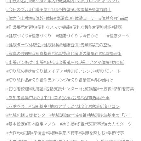
#中秋の名月
#乗り換え案内
#乗換案内
#交流サロン
#今回のブル
#今日のブル
#介護予防
#介護予防体操
#位置情報
#体力向上
#体力向上教室
#体幹
#体操
#体調管理
#体験コーナー
#体験会
#作品展
#作品展示
#便利
#便利なスマホ機能
#便利な機能
#便利機能
#健康
#健康づくり
#健康づくり
#健康づくりは今日から！！
#健康ダーツ
#健康ダーツ体験会
#健康体操
#健康習慣
#先輩
#写真の整理
#写真の整理術
#写真整理
#写真整理と魔法の編集術
#写真整理術
#出張パン販売
#出張相談会
#出張講座
#出張！アタマ体操
#切り紙
#切り紙の魅力
#切り紙アイデア
#切り紙アレンジ
#切り紙アート
#切り紙作品
#切り紙作品アレンジ
#切り紙講座
#初心者向け
#初心者歓迎
#利用証
#包括支援センター
#化粧講座
#十五夜
#参加者募集
#参加者募集中
#受付中
#口コミ投稿
#合唱
#名作映画
#四季
#四季を楽しむ
#囲碁室
#地図アプリ
#地域交流
#地域交流サロン
#地域包括支援センター
#地域活動
#地域福祉
#地域貢献
#基本の「き」
#基本設定
#基本設定マスター
#塗り絵
#多世代交流事業
#大人のダーツ
#大作
#大広間
#奉優会
#季節
#季節の行事
#季節を楽しむ
#季節行事