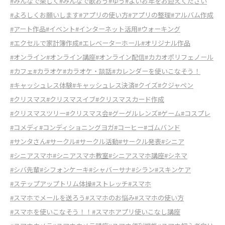
#みんなで楽しく
#みんなで歌おう
#ゆう
#よいお年をお迎えください
#よろしくお願いします
#アプリの使い方
#アプリの整理
#アルバム作成
#アート作品
#イベント
#インターネット活用
#ウォーキング
#エクセルで家計簿作成
#エレベーターホール
#オリジナル作品
#オンライン
#オンライン講座
#オンライン配信
#カカオポリフェノール
#カフェ
#カラオケ
#カラオケ・談話
#カレンダーを使いこなそう！
#キャッシュレス体験
#キャッシュレス決済
#クイズ
#クジャペン
#クリスマス
#クリスマスイブ
#クリスマスカード作成
#クリスマスツリー
#クリスマス会
#グーグルレンズ
#ゲーム
#コスプレ
#コメディ
#コンディショニングヨガ
#コーヒー
#ゴムバンド
#サンタさん
#サークル
#サークル活動
#サークル発表
#シニア
#シニアスマホ
#シニアスマホ教室
#シニアスマホ講座
#シネマ
#シバ先輩
#シフォンケーキ
#シャバーサナ
#シラン
#スキンケア
#ステップアップトリム体操
#ストレッチ
#スマホ
#スマホでメールを送ろう
#スマホのお悩み
#スマホの使い方
#スマホを使いこなそう！！
#スマホアプリ使いこなし講座