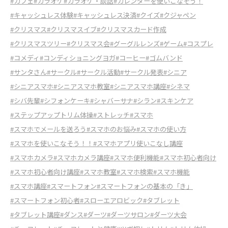
#カフェ
#カラオケ
#カラオケ・談話
#カレンダーを使いこなそう！
#キャッシュレス体験
#キャッシュレス決済
#クイズ
#クジャペン
#クリスマス
#クリスマスイブ
#クリスマスカード作成
#クリスマスツリー
#クリスマス会
#グーグルレンズ
#ゲーム
#コスプレ
#コメディ
#コンディショニングヨガ
#コーヒー
#ゴムバンド
#サンタさん
#サークル
#サークル活動
#サークル発表
#シニア
#シニアスマホ
#シニアスマホ教室
#シニアスマホ講座
#シネマ
#シバ先輩
#シフォンケーキ
#シャバーサナ
#シラン
#スキンケア
#ステップアップトリム体操
#ストレッチ
#スマホ
#スマホでメールを送ろう
#スマホのお悩み
#スマホの使い方
#スマホを使いこなそう！！
#スマホアプリ使いこなし講座
#スマホカメラ
#スマホカメラ講座
#スマホ便利機能
#スマホ初心者向け
#スマホ初心者向け講座
#スマホ教室
#スマホ検索
#スマホ機能
#スマホ講座
#スマートフォン
#スマートフォンの基本の「き」
#スマートフォン初心者
#スローエアロビック
#タブレット
#タブレット講座
#ダンス
#ダーツ
#ダーツサロン
#ダーツ大会