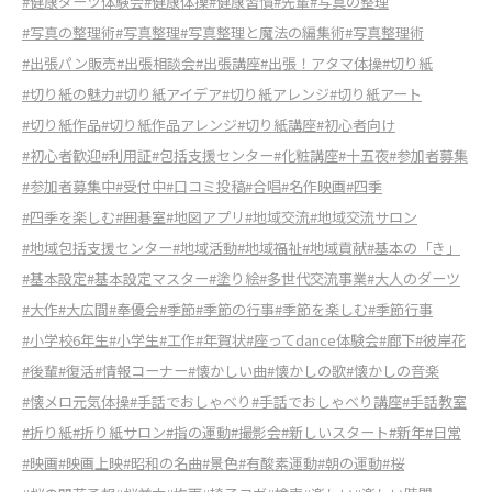
#健康ダーツ体験会
#健康体操
#健康習慣
#先輩
#写真の整理
#写真の整理術
#写真整理
#写真整理と魔法の編集術
#写真整理術
#出張パン販売
#出張相談会
#出張講座
#出張！アタマ体操
#切り紙
#切り紙の魅力
#切り紙アイデア
#切り紙アレンジ
#切り紙アート
#切り紙作品
#切り紙作品アレンジ
#切り紙講座
#初心者向け
#初心者歓迎
#利用証
#包括支援センター
#化粧講座
#十五夜
#参加者募集
#参加者募集中
#受付中
#口コミ投稿
#合唱
#名作映画
#四季
#四季を楽しむ
#囲碁室
#地図アプリ
#地域交流
#地域交流サロン
#地域包括支援センター
#地域活動
#地域福祉
#地域貢献
#基本の「き」
#基本設定
#基本設定マスター
#塗り絵
#多世代交流事業
#大人のダーツ
#大作
#大広間
#奉優会
#季節
#季節の行事
#季節を楽しむ
#季節行事
#小学校6年生
#小学生
#工作
#年賀状
#座ってdance体験会
#廊下
#彼岸花
#後輩
#復活
#情報コーナー
#懐かしい曲
#懐かしの歌
#懐かしの音楽
#懐メロ元気体操
#手話でおしゃべり
#手話でおしゃべり講座
#手話教室
#折り紙
#折り紙サロン
#指の運動
#撮影会
#新しいスタート
#新年
#日常
#映画
#映画上映
#昭和の名曲
#景色
#有酸素運動
#朝の運動
#桜