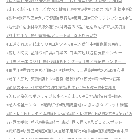
#桜の開花予報
#桜並木
#梅雨
#椅子ヨガ
#検索
#楽しい
#楽しい時間
#楽しく脳トレ
#楽しく食べて健康に
#模写
#模写の効果
#機能訓練室
#歌
#歌唱
#歌声教室
#歩いて健康
#歩行法
#毎月2回
#気分リフレッシュ
#水仙
#活発脳
#活脳体験
#海外旅行
#消防署のお話
#温活
#満員御礼
#炭坑節
#熱中症予防
#熱中症警戒アラート
#田道ふれあい館
#田道ふれあい館まつり
#田道シネマ
#申込受付中
#画像編集
#癒し
#癒しの時間
#盆踊り
#目黒
#目黒区
#目黒区地域包括支援センター
#目黒区民まつり
#目黒区高齢者センター
#目黒区高齢者センター
#目黒川
#看護実習
#短冊
#福祉
#秋
#秋のミニ運動会
#秋の気配
#穴場
#端午の節句
#笑顔
#筋トレ
#箸袋
#箸袋飾り
#節分
#精神統一
#紅葉
#紅葉スポット
#紅葉狩り
#納涼祭
#紫陽花
#絵画教室
#練習風景
#美しい姿勢でポジティブに歩く
#美味しい
#美容講座
#習慣
#翻訳
#老人福祉センター
#職員研修
#職員講座
#脳いきいきタブレット講座
#脳トレ
#脳トレタイム
#脳トレ体操
#脳トレ運動
#脳活
#腹巻き
#花
#花火
#花見の季節
#草花
#薔薇
#蝶々
#裏話
#見て見て
#見どころスポット
#認知症
#談話室
#講座
#運動
#運動不足解消
#運動会
#運動講座
#金木犀