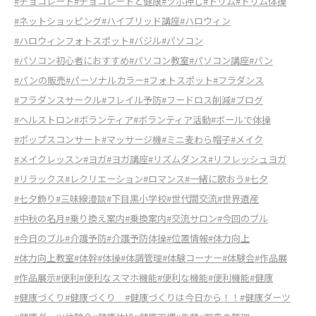
#チョコレート
#チョコレートと健康
#ツボ押し
#トリム
#トリム体操
#ネットショッピング
#ハイブリッド講座
#ハロウィン
#ハロウィンフォトスポット
#バジル
#パソコン
#パソコン初心者におすすめ
#パソコン教室
#パソコン講座
#パン
#パンの販売
#パーソナルカラー
#フォトスポット
#フラダンス
#フラダンスサークル
#フレイル予防
#フードロス削減
#ブログ
#ヘルストロン
#ボランティア
#ボランティア活動
#ボールで体操
#ポップスコンサート
#マッサージ機
#ミニ麦わら帽子
#メイク
#メイクレッスン
#ヨガ
#ヨガ講座
#リズムダンス
#リフレッシュヨガ
#リラックス
#レクリエーション
#ロマンス
#一緒に歌おう
#七夕
#七夕飾り
#三味線漫談
#下目黒小学校
#世代間交流
#世界遺産
#中秋の名月
#乗り換え案内
#乗換案内
#交流サロン
#今回のブル
#今日のブル
#介護予防
#介護予防体操
#位置情報
#体力向上
#体力向上教室
#体幹
#体操
#体調管理
#体験コーナー
#体験会
#作品展
#作品展示
#便利
#便利なスマホ機能
#便利な機能
#便利機能
#健康
#健康づくり
#健康づくり
#健康づくりは今日から！！
#健康ダーツ