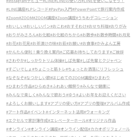
#Instagramデビュー
#LINE
#LINEの使い方
#LINEを使いこなそう！
#LINE講座
#LPレコード
#PayPay入門
#PowerPointで旅行案内作成
#Zoom
#ZOOM
#ZOOM講座
#Zoom講座
#うちわデコレーション
#おいしい
#おいしいパン
#おこわ
#おすそわけ
#おせち料理
#おりがみ
#おりがみさろん
#お化粧
#お化粧のちから
#お散歩
#お散歩時間
#お月見
#お花
#お花見
#お茶漬けの味
#お萩
#お願い
#お食事
#かみよん工房
#かんたん便利！乗り換え案内
#ご応募お待ちしております
#ご挨拶
#さわやか
#しっかりトリム体操
#しば先輩
#しば先輩とクジャペン
#すごいでしょ
#ちょこっと筋トレ
#ちょっとお洒落にリフレッシュ
#なぞなぞ
#なつかしい歌
#はじめてのZOOM講座
#ひまわり
#ひまわり作品
#ひらめき
#ふれあい館祭り
#みんなで健康に
#みんなで楽しく
#みんなで歌おう
#ゆう
#よいお年をお迎えください
#よろしくお願いします
#アプリの使い方
#アプリの整理
#アルバム作成
#アート作品
#イベント
#インターネット活用
#ウォーキング
#エクセルで家計簿作成
#エレベーターホール
#オリジナル作品
#オンライン
#オンライン講座
#オンライン配信
#カカオポリフェノール