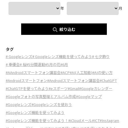
年
月
絞り込む
タグ
# Googleレンズ
# Googleレンズ機能を使ってみよう
# 七夕飾り
# 奉優会
# 桜
#5分間運動
#5月の花
#6月
#AAndroidスマートフォン講習会
#ACP
#AI(人工知能)
#AIの使い方
#Androidスマートフォン
#Androidスマートフォン講習会
#ChatGPT
#ChatGTPを使ってみよう
#eスポーツ
#Gmail
#Googleカレンダー
#Googleフォトの写真整理とアルバム作成
#Googleマップ
#Googleレンズ
#Googleレンズを使おう
#Googleレンズ機能を使ってみよう
#Googleレンズ機能を使ってみよう！
#iCloudメール
#ICT
#Instagram