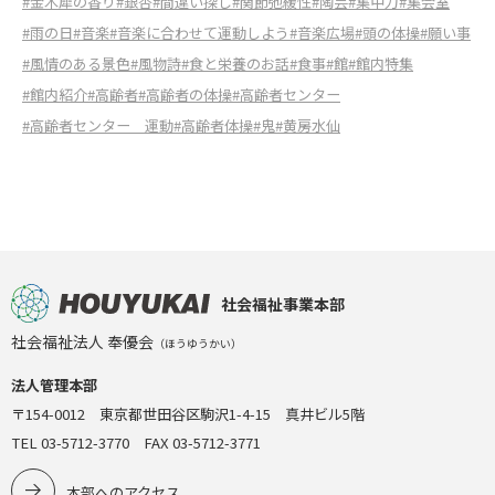
#金木犀の香り
#銀杏
#間違い探し
#関節弛緩性
#陶芸
#集中力
#集会室
#雨の日
#音楽
#音楽に合わせて運動しよう
#音楽広場
#頭の体操
#願い事
#風情のある景色
#風物詩
#食と栄養のお話
#食事
#館
#館内特集
#館内紹介
#高齢者
#高齢者の体操
#高齢者センター
#高齢者センター 運動
#高齢者体操
#鬼
#黄房水仙
社会福祉事業本部
社会福祉法人 奉優会
（ほうゆうかい）
法人管理本部
〒154-0012 東京都世田谷区駒沢1-4-15 真井ビル5階
TEL 03-5712-3770 FAX 03-5712-3771
本部へのアクセス