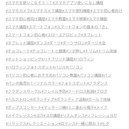
#スマホを使いこなそう！！
#スマホアプリ使いこなし講座
#スマホカメラ
#スマホカメラ講座
#スマホ便利機能
#スマホ初心者向け
#スマホ初心者向け講座
#スマホ教室
#スマホ検索
#スマホ機能
#スマホ講座
#スマートフォン
#スマートフォンの基本の「き」
#スマートフォン初心者
#スローエアロビック
#タブレット
#タブレット講座
#ダンス
#ダーツ
#ダーツサロン
#ダーツ大会
#チョコレート
#チョコレートと健康
#ツボ押し
#トリム
#トリム体操
#ネットショッピング
#ハイブリッド講座
#ハロウィン
#ハロウィンフォトスポット
#バジル
#パソコン
#パソコン初心者におすすめ
#パソコン教室
#パソコン講座
#パン
#パンの販売
#パーソナルカラー
#フォトスポット
#フラダンス
#フラダンスサークル
#フレイル予防
#フードロス削減
#ブログ
#ヘルストロン
#ボランティア
#ボランティア活動
#ボールで体操
#ポップスコンサート
#マッサージ機
#ミニ麦わら帽子
#メイク
#メイクレッスン
#ヨガ
#ヨガ講座
#リズムダンス
#リフレッシュヨガ
#リラックス
#レクリエーション
#ロマンス
#一緒に歌おう
#七夕