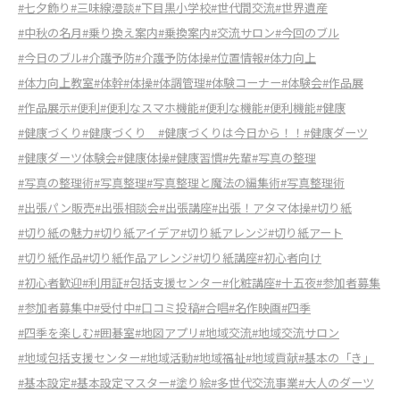
#七夕飾り
#三味線漫談
#下目黒小学校
#世代間交流
#世界遺産
#中秋の名月
#乗り換え案内
#乗換案内
#交流サロン
#今回のブル
#今日のブル
#介護予防
#介護予防体操
#位置情報
#体力向上
#体力向上教室
#体幹
#体操
#体調管理
#体験コーナー
#体験会
#作品展
#作品展示
#便利
#便利なスマホ機能
#便利な機能
#便利機能
#健康
#健康づくり
#健康づくり
#健康づくりは今日から！！
#健康ダーツ
#健康ダーツ体験会
#健康体操
#健康習慣
#先輩
#写真の整理
#写真の整理術
#写真整理
#写真整理と魔法の編集術
#写真整理術
#出張パン販売
#出張相談会
#出張講座
#出張！アタマ体操
#切り紙
#切り紙の魅力
#切り紙アイデア
#切り紙アレンジ
#切り紙アート
#切り紙作品
#切り紙作品アレンジ
#切り紙講座
#初心者向け
#初心者歓迎
#利用証
#包括支援センター
#化粧講座
#十五夜
#参加者募集
#参加者募集中
#受付中
#口コミ投稿
#合唱
#名作映画
#四季
#四季を楽しむ
#囲碁室
#地図アプリ
#地域交流
#地域交流サロン
#地域包括支援センター
#地域活動
#地域福祉
#地域貢献
#基本の「き」
#基本設定
#基本設定マスター
#塗り絵
#多世代交流事業
#大人のダーツ