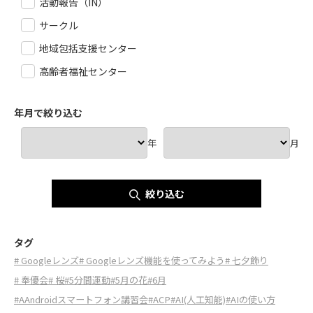
活動報告（IN）
サークル
地域包括支援センター
高齢者福祉センター
年月で絞り込む
年
月
絞り込む
タグ
# Googleレンズ
# Googleレンズ機能を使ってみよう
# 七夕飾り
# 奉優会
# 桜
#5分間運動
#5月の花
#6月
#AAndroidスマートフォン講習会
#ACP
#AI(人工知能)
#AIの使い方