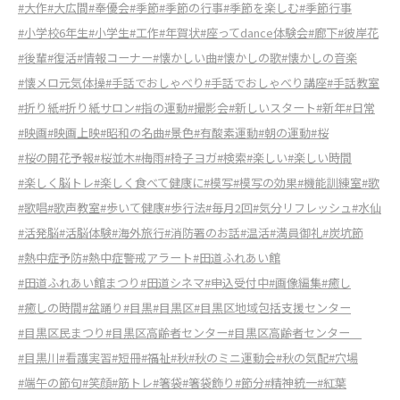
#大作
#大広間
#奉優会
#季節
#季節の行事
#季節を楽しむ
#季節行事
#小学校6年生
#小学生
#工作
#年賀状
#座ってdance体験会
#廊下
#彼岸花
#後輩
#復活
#情報コーナー
#懐かしい曲
#懐かしの歌
#懐かしの音楽
#懐メロ元気体操
#手話でおしゃべり
#手話でおしゃべり講座
#手話教室
#折り紙
#折り紙サロン
#指の運動
#撮影会
#新しいスタート
#新年
#日常
#映画
#映画上映
#昭和の名曲
#景色
#有酸素運動
#朝の運動
#桜
#桜の開花予報
#桜並木
#梅雨
#椅子ヨガ
#検索
#楽しい
#楽しい時間
#楽しく脳トレ
#楽しく食べて健康に
#模写
#模写の効果
#機能訓練室
#歌
#歌唱
#歌声教室
#歩いて健康
#歩行法
#毎月2回
#気分リフレッシュ
#水仙
#活発脳
#活脳体験
#海外旅行
#消防署のお話
#温活
#満員御礼
#炭坑節
#熱中症予防
#熱中症警戒アラート
#田道ふれあい館
#田道ふれあい館まつり
#田道シネマ
#申込受付中
#画像編集
#癒し
#癒しの時間
#盆踊り
#目黒
#目黒区
#目黒区地域包括支援センター
#目黒区民まつり
#目黒区高齢者センター
#目黒区高齢者センター
#目黒川
#看護実習
#短冊
#福祉
#秋
#秋のミニ運動会
#秋の気配
#穴場
#端午の節句
#笑顔
#筋トレ
#箸袋
#箸袋飾り
#節分
#精神統一
#紅葉