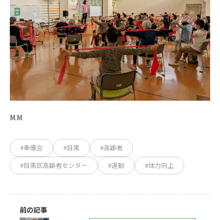
M.M
#奉優会
#目黒
#高齢者
#目黒区高齢者センター
#運動
#体力向上
前の記事