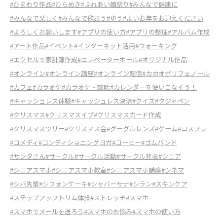
#ひまわり作品
#ひらめき
#ふれあい館祭り
#みんなで健康に
#みんなで楽しく
#みんなで歌おう
#ゆう
#よいお年をお迎えください
#よろしくお願いします
#アプリの使い方
#アプリの整理
#アルバム作成
#アート作品
#イベント
#インターネット活用
#ウォーキング
#エクセルで家計簿作成
#エレベーターホール
#オリジナル作品
#オンライン
#オンライン講座
#オンライン配信
#カカオポリフェノール
#カフェ
#カラオケ
#カラオケ・談話
#カレンダーを使いこなそう！
#キャッシュレス体験
#キャッシュレス決済
#クイズ
#クジャペン
#クリスマス
#クリスマスイブ
#クリスマスカード作成
#クリスマスツリー
#クリスマス会
#グーグルレンズ
#ゲーム
#コスプレ
#コメディ
#コンディショニングヨガ
#コーヒー
#ゴムバンド
#サンタさん
#サークル
#サークル活動
#サークル発表
#シニア
#シニアスマホ
#シニアスマホ教室
#シニアスマホ講座
#シネマ
#シバ先輩
#シフォンケーキ
#シャバーサナ
#シラン
#スキンケア
#ステップアップトリム体操
#ストレッチ
#スマホ
#スマホでメールを送ろう
#スマホのお悩み
#スマホの使い方