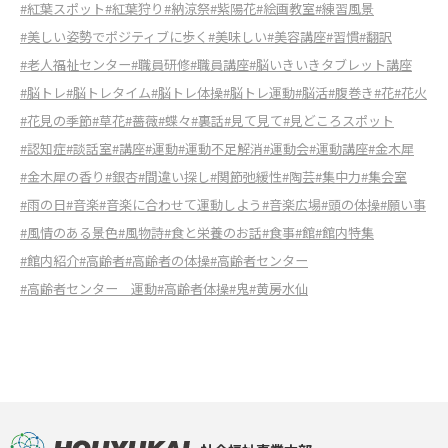
#紅葉スポット
#紅葉狩り
#納涼祭
#紫陽花
#絵画教室
#練習風景
#美しい姿勢でポジティブに歩く
#美味しい
#美容講座
#習慣
#翻訳
#老人福祉センター
#職員研修
#職員講座
#脳いきいきタブレット講座
#脳トレ
#脳トレタイム
#脳トレ体操
#脳トレ運動
#脳活
#腹巻き
#花
#花火
#花見の季節
#草花
#薔薇
#蝶々
#裏話
#見て見て
#見どころスポット
#認知症
#談話室
#講座
#運動
#運動不足解消
#運動会
#運動講座
#金木犀
#金木犀の香り
#銀杏
#間違い探し
#関節弛緩性
#陶芸
#集中力
#集会室
#雨の日
#音楽
#音楽に合わせて運動しよう
#音楽広場
#頭の体操
#願い事
#風情のある景色
#風物詩
#食と栄養のお話
#食事
#館
#館内特集
#館内紹介
#高齢者
#高齢者の体操
#高齢者センター
#高齢者センター 運動
#高齢者体操
#鬼
#黄房水仙