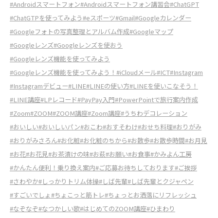
#Androidスマートフォン
#Androidスマートフォン講習会
#ChatGPT
#ChatGTPを使ってみよう
#eスポーツ
#Gmail
#Googleカレンダー
#Googleフォトの写真整理とアルバム作成
#Googleマップ
#Googleレンズ
#Googleレンズを使おう
#Googleレンズ機能を使ってみよう
#Googleレンズ機能を使ってみよう！
#iCloudメール
#ICT
#Instagram
#Instagramデビュー
#LINE
#LINEの使い方
#LINEを使いこなそう！
#LINE講座
#LPレコード
#PayPay入門
#PowerPointで旅行案内作成
#Zoom
#ZOOM
#ZOOM講座
#Zoom講座
#うちわデコレーション
#おいしい
#おいしいパン
#おこわ
#おすそわけ
#おせち料理
#おりがみ
#おりがみさろん
#お化粧
#お化粧のちから
#お散歩
#お散歩時間
#お月見
#お花
#お花見
#お茶漬けの味
#お萩
#お願い
#お食事
#かみよん工房
#かんたん便利！乗り換え案内
#ご応募お待ちしております
#ご挨拶
#さわやか
#しっかりトリム体操
#しば先輩
#しば先輩とクジャペン
#すごいでしょ
#ちょこっと筋トレ
#ちょっとお洒落にリフレッシュ
#なぞなぞ
#なつかしい歌
#はじめてのZOOM講座
#ひまわり