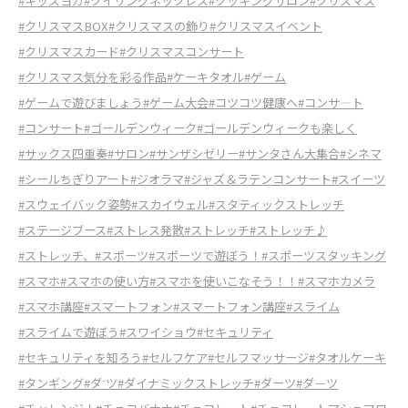
#キッズヨガ
#クイリングネックレス
#クッキングサロン
#クリスマス
#クリスマスBOX
#クリスマスの飾り
#クリスマスイベント
#クリスマスカード
#クリスマスコンサート
#クリスマス気分を彩る作品
#ケーキタオル
#ゲーム
#ゲームで遊びましょう
#ゲーム大会
#コツコツ健康へ
#コンサ―ト
#コンサート
#ゴールデンウィーク
#ゴールデンウィークも楽しく
#サックス四重奏
#サロン
#サンザシゼリー
#サンタさん大集合
#シネマ
#シールちぎりアート
#ジオラマ
#ジャズ＆ラテンコンサート
#スイーツ
#スウェイバック姿勢
#スカイウェル
#スタティックストレッチ
#ステージブース
#ストレス発散
#ストレッチ
#ストレッチ♪
#ストレッチ、
#スポーツ
#スポーツで遊ぼう！
#スポーツスタッキング
#スマホ
#スマホの使い方
#スマホを使いこなそう！！
#スマホカメラ
#スマホ講座
#スマートフォン
#スマートフォン講座
#スライム
#スライムで遊ぼう
#スワイショウ
#セキュリティ
#セキュリティを知ろう
#セルフケア
#セルフマッサージ
#タオルケーキ
#タンギング
#ダ⁻ツ
#ダイナミックストレッチ
#ダーツ
#ダ－ツ