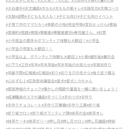
#大人も子どもも！
#大人気！！
#大会，
#大好評
#大寒
#大暑
#大漁
#大谷選手
#天文講座
#太もも
#太ももの筋トレ
#太極気功
#太陽コース
#太鼓
#姿勢
#子どもも大人も！
#子ども向け
#子ども向けイベント
#子育て中のママたちへ
#季節の小咄
#完全呼吸
#宝石せっけん
#客船
#宿場町
#宿題
#寄席
#寒暖差
#寒暖差疲労
#寿司屋さん、
#封筒
#小中高生の夏休みボランティア体験も大歓迎！
#小学生
#小学生の参加も大歓迎！！
#小学生以上 ボランティア体験も大歓迎♪
#小菊
#屋形船
#展示会
#川下り
#工作
#年末
#年末年始
#年末年始のお知らせ
#年賀状作り
#年齢不問
#広報紙
#広報誌
#彩り
#彩りを爪の先から
#後ろ足で蹴る
#心はずむ♪
#応急救命講習会
#愛犬
#愛犬ニカちゃん
#感覚神経のチェック
#懐かしの唱歌や童謡を一緒に歌いましょう！
#成瀬職員のスマホ講座
#手づくり
#手のツボ
#手作り
#手作りチョコレート
#手作り万華鏡
#手作り工房
#折り紙
#折り紙サロン
#折り紙ボランティア隊
#抹茶の会
#抹茶オレ
#抹茶ケーキ
#抹茶ゼリー
#押し花
#押し花サロン
#押し花講座
#押絵