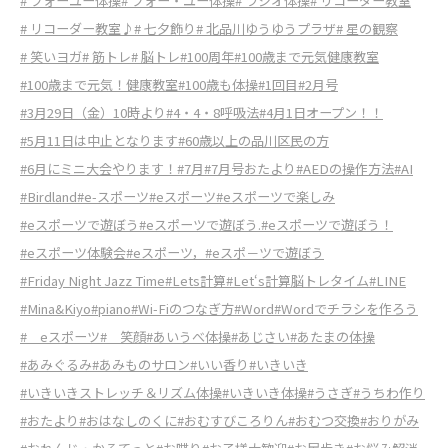
# フォーユー体操
# フォー・ユー体操
# ラジオ体操
# リコーダー教室
# リコーダー教室♪
# 七夕飾り
# 北品川ゆうゆうプラザ
# 星の観察
# 笑いヨガ
# 筋トレ
# 脳トレ
#100周年
#100歳まで元気健康教室
#100歳まで元気！健康教室
#100歳も体操
#1回目
#2月号
#3月29日（金）10時より
#4・4・8呼吸法
#4月1日オープン！！
#5月11日は中止となります
#60歳以上の品川区民の方
#6月にミニ大会やります！
#7月
#7月号おたより
#AEDの操作方法
#AI
#Birdland
#e-スポーツ
#eスポーツ
#eスポーツで楽しみ
#eスポーツで遊ぼう
#eスポーツで遊ぼう.
#eスポーツで遊ぼう！
#eスポーツ体験会
#eスポーツ，
#eスポ－ツで遊ぼう
#Friday Night Jazz Time
#Lets計算
#Let‘s計算脳トレタイム
#LINE
#Mina&Kiyo
#piano
#Wi-Fiのつなぎ方
#Word
#Wordでチラシを作ろう
# eスポーツ
# 笑顔
#あいうべ体操
#あじさい
#あたまの体操
#あみぐるみ
#あみものサロン
#いい香り
#いきいき
#いきいきストレッチ＆リズム体操
#いきいき体操
#うさぎ
#うちわ作り
#おたより
#おはなしのくに
#おむすびころりん
#おむつ交換
#おりがみ