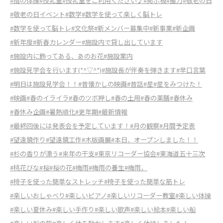
#指の体操
#授乳室
#授乳室をご利用ください♪
#掲示板
#握力
#敬老の日
#敬老の日イベント
#数学
#数学を使って楽しく脳トレ
#数学を使って脳トレ
#文化祭
#新メンバー募集中
#新事業
#新企画
#新年度
#新春カレンダー
#施設内で貸し出しています
#施設内に飾ってある、あのお花
#施設案内
#施設見学会を行います(*^▽^*)
#施設長が伴奏を弾きます
#早口言葉
#明日は施設見学会！！
#昔懐かしの映画
#昔話
#星
#星をみつけた！
#映画
#春のイライラ
#春のツボ押し
#春の土用
#春の薬膳
#春休み
#春休み企画
#暑熱順化
#更年期
#最新情報
#最終回後には発表会を予定しています！
#月の観察
#月間予定表
#望遠鏡作り
#望遠鏡工作
#木版画展
#本日、オープンしました！！
#杉の香りが漂う
#来年の干支
#東京リコーダー協会
#東海道五十三次
#桃花びな
#桜
#桜の花
#梅雨
#梅雨の養生
#梅雨，
#椅子を使った簡単なストレッチ
#椅子を使った簡単な筋トレ
#楽しいおしゃべり
#楽しいピアノ
#楽しいリコーダー教室
#楽しい体操
#楽しい夏休み
#楽しい手作り
#楽しい歌声
#楽しい絵本
#楽しい船