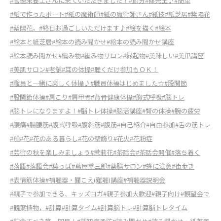
#管理栄養士さんに来ていただきました！
#節分
#篠先生♪
#簡単
#紙で作ったボート
#紙の魔術師
#紙の魔術師さん
#紙技
#紙芝居
#紫陽花
#紫陽花，
#終日お過ごしいただけます♪
#絵を描く
#絵本
#絵本と紙芝居
#絵本の読み聞かせ
#絵本の読み聞かせ講座
#絵本読み聞かせ
#編み物
#編み物サロン
#縁起物
#美味しい
#美爪講座
#美肌サロン
#老舗
#耳の体操
#聴くだけ参加もＯＫ！
#職員と一緒に楽しく体操♪
#職員体操はじめました☆
#股関節
#股関節体操
#肩こり
#肩甲骨
#背骨健康体操
#胸式呼吸
#脳トレ
#脳トレになりますよ！
#脳トレ体操
#脳活講座
#腎の体操
#腕の疲労
#腰痛
#腸腰筋
#腹式呼吸
#腹斜筋
#腹筋
#自己紹介
#自由参加
#舌の筋トレ
#船
#花
#花のある暮らし
#花の壁飾り
#花火
#花粉症
#芸術の秋を楽しみましょう
#茉莉花
#茶話会
#茶話会開催
#落ち着く
#落語
#落語会
#葉っぱ
#蔦屋重三郎
#薬膳サロン
#蜂に注意
#街歩き
#表情筋体操
#補聴器・聞こえ(難聴)講座
#補聴器説明会
#親子で参加できる、キッズヨガ
#親子参加大歓迎
#親子向け
#観望会で
#観葉植物，
#計算
#計算タイム
#計算脳トレ
#計算脳トレタイム