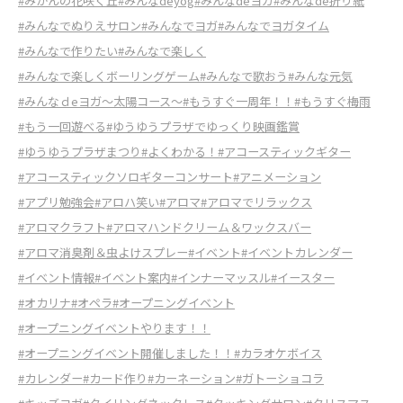
#みかんの花咲く丘
#みんなdeyog
#みんなdeヨガ
#みんなde折り紙
#みんなでぬりえサロン
#みんなでヨガ
#みんなでヨガタイム
#みんなで作りたい
#みんなで楽しく
#みんなで楽しくボーリングゲーム
#みんなで歌おう
#みんな元気
#みんなｄeヨガ～太陽コース～
#もうすぐ一周年！！
#もうすぐ梅雨
#もう一回遊べる
#ゆうゆうプラザでゆっくり映画鑑賞
#ゆうゆうプラザまつり
#よくわかる！
#アコースティックギター
#アコースティックソロギターコンサート
#アニメーション
#アプリ勉強会
#アロハ笑い
#アロマ
#アロマでリラックス
#アロマクラフト
#アロマハンドクリーム＆ワックスバー
#アロマ消臭剤＆虫よけスプレー
#イベント
#イベントカレンダー
#イベント情報
#イベント案内
#インナーマッスル
#イースター
#オカリナ
#オペラ
#オープニングイベント
#オープニングイベントやります！！
#オープニングイベント開催しました！！
#カラオケボイス
#カレンダー
#カード作り
#カーネーション
#ガトーショコラ