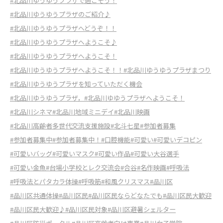
#北品川ゆうゆうプラザで過ごそう！
#北品川ゆうゆうプラザのご紹介♪
#北品川ゆうゆうプラザへどうぞ！！
#北品川ゆうゆうプラザへようこそ♪
#北品川ゆうゆうプラザへようこそ！
#北品川ゆうゆうプラザへようこそ！！
#北品川ゆうゆうプラザまつり
#北品川ゆうゆうプラザを知っていただく機会
#北品川ゆうゆうプラザ，
#北品川ゆゆうプラザへようこそ！
#北品川シネマ
#北品川地域ミニデイ
#北品川映画
#北品川高齢者多世代交流支援施設
#北斗七星
#参加者募集
#参加者募集中
#参加者募集中！
#口腔機能
#可愛い
#可愛いデコピン
#可愛いバッグ
#可愛いマスク
#可愛い作品
#可愛い大谷選手
#可愛い金魚
#台場小学校とレク交流会
#合谷
#名作映画
#呼吸法
#呼吸法とパタカラ体操
#呼吸筋
#和風クリスマス
#品川区
#品川区共通体操
#品川区民
#品川区民ならどなたでも
#品川区民大歓迎
#品川区民大歓迎♪
#品川区民対象
#品川区避暑シェルター