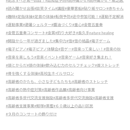
#記念すべき第一回目！
#認知症予防
#読み聞かせ
#読み聞かせ・紙芝居.
#読み聞かせ出張
#談笑タイム
#講座
#豪華客船
#貼り紙サロン
#赤ちゃん
#趣味
#足指体操
#足首の体操
#転倒予防
#途中参加可能！
#運動不足解消
#運動事業
#避暑シェルター
#醬油づくり
#重心
#金管五重奏
#金管五重奏コンサート
#金賞
#釣り大好き
#長久手nature healing
#開設から一年が過ぎました
#集中力
#雪
#雪の結晶
#電子ゲーム
#電子ピアノ
#電子ピアノ体験会
#音ゲー
#音楽って楽しい！
#音楽の秋
#音楽を楽しもう
#音楽イベント
#音楽ゲーム
#音楽好き集まれ！
#頭とからだ
#頭の体操
#飲み込む力のセルフチェック
#首ストレッチ
#骨を強くする体操
#高校生ネイルサロン
#高齢者のかたも、小さな子どもたちも
#高齢者のストレッチ
#高齢者の熱中症対策
#高齢者作品展
#高齢者向け事業
#高齢者多世代交流支援施設
#高齢者多世代交流施設
#高齢者支援
#高齢者支援事業
#鯨塚
#黒蜜
#６０歳以上の品川区民
#９月のコンサートの飾り付け