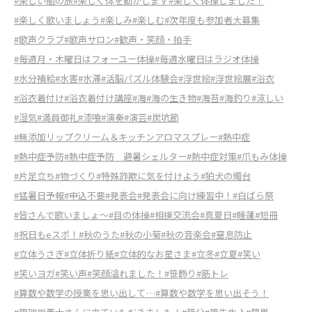
#楽しい船の旅
#楽しく体を動かします
#楽しく体操しました！
#楽しく歌いましょう
#楽しみ
#楽しむ
#次年度も参加者大募集
#歌声クラブ
#歌声サロン
#歓声・笑顔・拍手
#毎週月・木曜日はフォーユー体操
#毎週水曜日はラジオ体操
#水分補給
#水害
#水滞
#活脳パズル体験会
#浮世絵
#浮世絵展
#浴衣
#浴衣着付け
#浴衣着付け講座
#海
#海の生き物
#海苔
#海釣り
#涼しい
#湿気
#満員御礼
#漆喰
#演奏
#演芸
#炭坑節
#無添加リップクリーム＆キッチンアロマスプレー
#熱中症
#熱中症予防
#熱中症予防 避暑シェルター
#熱中症対策
#爪もみ体操
#片足立ち
#物づくり
#特殊詐欺に気を付けよう
#狛犬の燭台
#猛暑日予報
#申込不要
#発表会
#発表会に向け練習中！
#白ばら祭
#皆さんで歌いましょ～
#目の体操
#相撲交流会
#真夏日
#睡蓮
#短冊
#祝日もeスポ！
#秋のうた
#秋の小菊
#秋の音楽会
#窒息防止
#立体うさぎ
#立体折り紙
#立体的なお星さま
#立冬
#立夏
#笑い
#笑いヨガ
#笑い声
#笑顔溢れました！
#笹飾り
#筋トレ
#算数や数学の授業を思い出して…
#算数や数学を思い出そう！