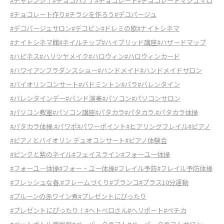
#チャレンジ！
#チョコバナナ
#チョコレート
#チョコレートマシュマロ
#チョコレート作り
#チラシを作ろう
#デコパージュ
#デコパージュサロン
#デコピン
#ドレミの歌
#ナイトシネマ
#ナイトシネマ館
#ネイルチップ
#ハイブリッド講座
#ハザードマップ
#ハピネス
#ハリツヤメイク
#ハロウィン
#ハロウィンカード
#ハワイアンフラダンスショー
#ハンドメイド
#ハンドメイドサロン
#バイオリンコンサート
#バドミントン
#バラ
#バレンタイン
#バレンタインデー
#バンド演奏
#パソコン
#パソコンサロン
#パソコン教室
#パソコン講座
#パタカラ
#パタカラ.
#パタカラ体操
#パタカラ体操.
#パワポ
#パワーポイント
#ヒアリングフレイル
#ピアノ
#ピアノとバイオリン デュオコンサート
#ピアノ体験会
#ピンクと紫のネイル
#フェイスライン
#フォーユー体操
#フォーユ－体操
#フォー・ユー体操
#フレイル予防
#フレイル予防体操
#フレッシュな春.
#フレームづくり
#ブランコ
#プラス10分運動
#プルーンの赤ワイン煮
#プレゼントにぴったり
#プレゼントにぴったり！
#ヘトベロさん
#ヘリポート
#ペチカ