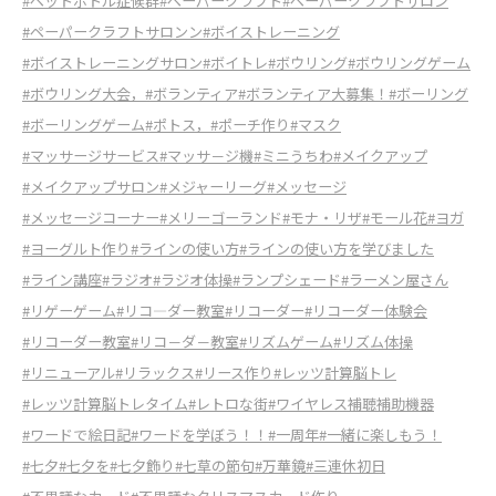
#ペットボトル症候群
#ペーパークラフト
#ペーパークラフトサロン
#ペーパークラフトサロンン
#ボイストレーニング
#ボイストレーニングサロン
#ボイトレ
#ボウリング
#ボウリングゲーム
#ボウリング大会，
#ボランティア
#ボランティア大募集！
#ボーリング
#ボーリングゲーム
#ポトス，
#ポーチ作り
#マスク
#マッサージサービス
#マッサ－ジ機
#ミニうちわ
#メイクアップ
#メイクアップサロン
#メジャーリーグ
#メッセージ
#メッセージコーナー
#メリーゴーランド
#モナ・リザ
#モール花
#ヨガ
#ヨーグルト作り
#ラインの使い方
#ラインの使い方を学びました
#ライン講座
#ラジオ
#ラジオ体操
#ランプシェード
#ラーメン屋さん
#リゲーゲーム
#リコ―ダー教室
#リコーダー
#リコーダー体験会
#リコーダー教室
#リコ－ダ－教室
#リズムゲーム
#リズム体操
#リニューアル
#リラックス
#リース作り
#レッツ計算脳トレ
#レッツ計算脳トレタイム
#レトロな街
#ワイヤレス補聴補助機器
#ワードで絵日記
#ワードを学ぼう！！
#一周年
#一緒に楽しもう！
#七夕
#七夕を
#七夕飾り
#七草の節句
#万華鏡
#三連休初日