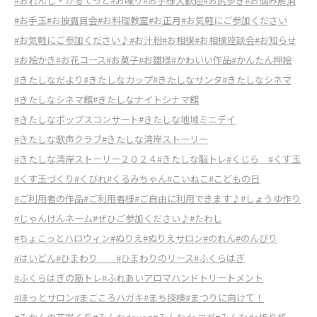
#おれんじ・かるてっと
#お喋り
#お子様大歓迎
#お尻歩き
#お悩み解消
#お手玉
#お披露目会
#お料理教室
#お正月
#お気軽にご参加ください
#お気軽にご参加ください♪
#お汁粉
#お相撲
#お相撲座談会
#お知らせ
#お絵かき
#お花コース
#お菓子
#お雛様
#かわいい作品
#かんたん押絵
#きたしなだより
#きたしなカップ
#きたしなサンタ
#きたしなシネマ
#きたしなシネマ館
#きたしなナイトシナマ館
#きたしなポップスコンサート
#きたしな地域ミニデイ
#きたしな歌声クラブ
#きたしな湾岸ストーリー
#きたしな湾岸ストーリー２０２４
#きたしな脳トレ
#くじら
#くす玉
#くす玉づくり
#くびれ
#くるみちゃん
#こいねこ
#こどもの日
#ご利用者の作品
#ご利用者様
#ご自由に利用できます♪
#しょうゆ作り
#じゃんけんネーム
#ぜひご参加ください♪
#たわし
#ちょこっとハロウィン
#ぬりえ
#ぬりえサロン
#のれん
#のんびり
#はいどん
#ひまわり
#ひまわりのリース
#ふくらはぎ
#ふくらはぎの筋トレ
#ふれあいアロマハンドトリートメント
#ほっとサロン
#まごころハガキ
#まち探検
#まつりに向けて！