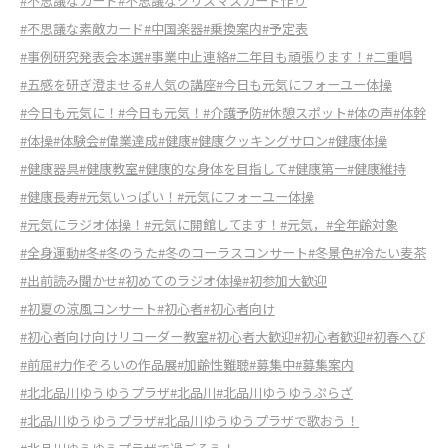
#不思議なカード
#不思議なクリスマスカード作り
#不思議な素敵カード
#中国楽器
#乗換案内
#予定表
#事例研究発表会本選
#事業中止連絡
#二年目も頑張ります！
#二重唱
#五感を研ぎ澄ませる
#人気の講座
#今日も元気にフォーユー体操
#今日も元気に！
#今日も元気！
#介護予防
#休憩スポット
#体の声
#体幹
#体操
#体験会
#偉業達成
#健康
#健康クッキングサロン
#健康体操
#健康器具
#健康教室
#健康的な身体を目指して
#健康第一
#健康維持
#健康長寿
#元気いっぱい！
#元気にフォーユー体操
#元気にラジオ体操！
#元気に開館してます！
#元気，
#全年齢対象
#全身運動
#冬
#冬のうた
#冬のコーラスコンサート
#冬景色
#冷たい麦茶
#出前読み聞かせ
#初めてのラジオ体操
#初参加大歓迎
#初夏の涼風コンサート
#初心者
#初心者向け
#初心者向け向けリコーダー教室
#初心者大歓迎
#初心者歓迎
#初春へび
#前屈
#力作ぞろいの作品展
#加齢性難聴
#募集中
#募集案内
#北北品川ゆうゆうプラザ
#北品川
#北品川ゆうゆうぷらざ
#北品川ゆうゆうプラザ
#北品川ゆうゆうプラザで歌おう！