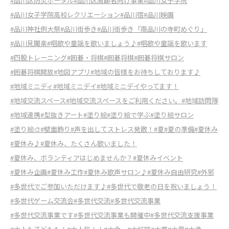
#品川区防災ポータル
#品川区高齢者向け事業
#品川女子学院
#品川女子学院高校レクリエーション
#品川宿
#品川映画
#品川神社例大祭
#品川街歩き
#品川街歩き「南品川の寺町めぐり」
#品川見聞楽
#唱歌や童謡を歌いましょう♪
#唱歌や童謡を歌います
#四股トレーニング
#囲碁・将棋
#囲碁将棋
#囲碁将棋サロン
#囲碁将棋開放
#地図アプリ
#地域の皆様をお待ちしております♪
#地域ミニディ
#地域ミニデイ
#地域ミニデイやってます！
#地域交流スペース
#地域交流スペースをご利用ください。
#地域訪問隊
#地域連携
#型抜きアート
#塗り絵
#塗り絵で学ぶ
#塗り絵サロン
#塗り絵🎨
#壁面飾り
#声を出してストレス発散！
#夏
#夏の準備
#夏休み
#夏休み♪
#夏休み、たくさん歌いました！
#夏休み、ボランティアはじめませんか？
#夏休みイベント
#夏休み企画
#夏休み工作
#夏休み歌声サロン♪
#夏休み自由研究
#外邪
#多世代でご参加いただけます♪
#多世代で敬老の日を祝いましょう！
#多世代ゲーム交流会
#多世代交流
#多世代交流事業
#多世代交流事業です
#多世代交流事業も開催中
#多世代交流支援事業