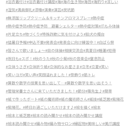
#浴衣着付け
#浴衣着付け講座
#海
#海の生き物
#海苔
#海釣り
#涼しい
#湿気
#満員御礼
#漆喰
#演奏
#演芸
#炭坑節
#無添加リップクリーム＆キッチンアロマスプレー
#熱中症
#熱中症予防
#熱中症予防 避暑シェルター
#熱中症対策
#爪もみ体操
#片足立ち
#物づくり
#特殊詐欺に気を付けよう
#狛犬の燭台
#猛暑日予報
#申込不要
#発表会
#発表会に向け練習中！
#白ばら祭
#皆さんで歌いましょ～
#目の体操
#相撲交流会
#真夏日
#睡蓮
#短冊
#祝日もeスポ！
#秋のうた
#秋の小菊
#秋の音楽会
#窒息防止
#立体うさぎ
#立体折り紙
#立体的なお星さま
#立冬
#立夏
#笑い
#笑いヨガ
#笑い声
#笑顔溢れました！
#笹飾り
#筋トレ
#算数や数学の授業を思い出して…
#算数や数学を思い出そう！
#管理栄養士さんに来ていただきました！
#節分
#篠先生♪
#簡単
#紙で作ったボート
#紙の魔術師
#紙の魔術師さん
#紙技
#紙芝居
#紫陽花
#紫陽花，
#終日お過ごしいただけます♪
#絵を描く
#絵本
#絵本と紙芝居
#絵本の読み聞かせ
#絵本の読み聞かせ講座
#絵本読み聞かせ
#編み物
#編み物サロン
#縁起物
#美味しい
#美爪講座