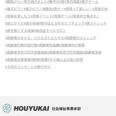
#開設から一年が過ぎました
#集中力
#雪
#雪の結晶
#電子ゲーム
#電子ピアノ
#電子ピアノ体験会
#音ゲー
#音楽って楽しい！
#音楽の秋
#音楽を楽しもう
#音楽イベント
#音楽ゲーム
#音楽好き集まれ！
#頭とからだ
#頭の体操
#飲み込む力のセルフチェック
#首ストレッチ
#骨を強くする体操
#高校生ネイルサロン
#高齢者のかたも、小さな子どもたちも
#高齢者のストレッチ
#高齢者の熱中症対策
#高齢者作品展
#高齢者向け事業
#高齢者多世代交流支援施設
#高齢者多世代交流施設
#高齢者支援
#高齢者支援事業
#鯨塚
#黒蜜
#６０歳以上の品川区民
#９月のコンサートの飾り付け
社会福祉事業本部