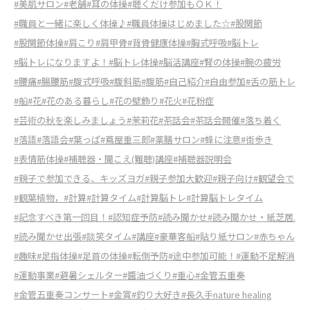
#美肌サロン
#老舗
#耳の体操
#聴くだけ参加もＯＫ！
#職員と一緒に楽しく体操♪
#職員体操はじめました☆
#股関節
#股関節体操
#肩こり
#肩甲骨
#背骨健康体操
#胸式呼吸
#脳トレ
#脳トレになりますよ！
#脳トレ体操
#脳活講座
#腎の体操
#腕の疲労
#腰痛
#腸腰筋
#腹式呼吸
#腹斜筋
#腹筋
#自己紹介
#自由参加
#舌の筋トレ
#船
#花
#花のある暮らし
#花の壁飾り
#花火
#花粉症
#芸術の秋を楽しみましょう
#茉莉花
#茶話会
#茶話会開催
#落ち着く
#落語
#落語会
#葉っぱ
#蔦屋重三郎
#薬膳サロン
#蜂に注意
#街歩き
#表情筋体操
#補聴器・聞こえ(難聴)講座
#補聴器説明会
#親子で参加できる、キッズヨガ
#親子参加大歓迎
#親子向け
#観望会で
#観葉植物，
#計算
#計算タイム
#計算脳トレ
#計算脳トレタイム
#記念すべき第一回目！
#認知症予防
#読み聞かせ
#読み聞かせ・紙芝居.
#読み聞かせ出張
#談笑タイム
#講座
#豪華客船
#貼り紙サロン
#赤ちゃん
#趣味
#足指体操
#足首の体操
#転倒予防
#途中参加可能！
#運動不足解消
#運動事業
#避暑シェルター
#醬油づくり
#重心
#金管五重奏
#金管五重奏コンサート
#金賞
#釣り大好き
#長久手nature healing