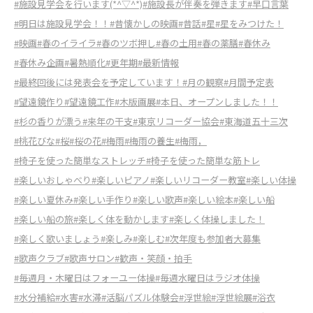
#施設見学会を行います(*^▽^*)
#施設長が伴奏を弾きます
#早口言葉
#明日は施設見学会！！
#昔懐かしの映画
#昔話
#星
#星をみつけた！
#映画
#春のイライラ
#春のツボ押し
#春の土用
#春の薬膳
#春休み
#春休み企画
#暑熱順化
#更年期
#最新情報
#最終回後には発表会を予定しています！
#月の観察
#月間予定表
#望遠鏡作り
#望遠鏡工作
#木版画展
#本日、オープンしました！！
#杉の香りが漂う
#来年の干支
#東京リコーダー協会
#東海道五十三次
#桃花びな
#桜
#桜の花
#梅雨
#梅雨の養生
#梅雨，
#椅子を使った簡単なストレッチ
#椅子を使った簡単な筋トレ
#楽しいおしゃべり
#楽しいピアノ
#楽しいリコーダー教室
#楽しい体操
#楽しい夏休み
#楽しい手作り
#楽しい歌声
#楽しい絵本
#楽しい船
#楽しい船の旅
#楽しく体を動かします
#楽しく体操しました！
#楽しく歌いましょう
#楽しみ
#楽しむ
#次年度も参加者大募集
#歌声クラブ
#歌声サロン
#歓声・笑顔・拍手
#毎週月・木曜日はフォーユー体操
#毎週水曜日はラジオ体操
#水分補給
#水害
#水滞
#活脳パズル体験会
#浮世絵
#浮世絵展
#浴衣