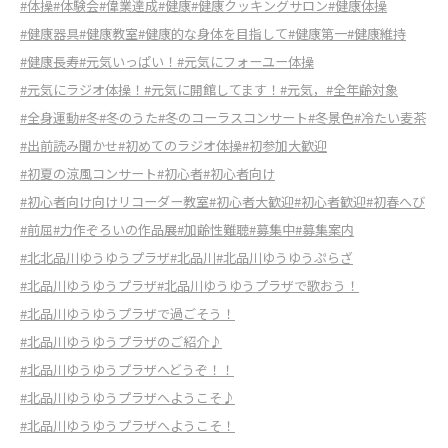
#体操
#体験会
#偉業達成
#健康
#健康クッキングサロン
#健康体操
#健康器具
#健康教室
#健康的な身体を目指して
#健康第一
#健康維持
#健康長寿
#元気いっぱい！
#元気にフォーユー体操
#元気にラジオ体操！
#元気に開館してます！
#元気，
#全年齢対象
#全身運動
#冬
#冬のうた
#冬のコーラスコンサート
#冬景色
#冷たい麦茶
#出前読み聞かせ
#初めてのラジオ体操
#初参加大歓迎
#初夏の涼風コンサート
#初心者
#初心者向け
#初心者向け向けリコーダー教室
#初心者大歓迎
#初心者歓迎
#初春へび
#前屈
#力作ぞろいの作品展
#加齢性難聴
#募集中
#募集案内
#北北品川ゆうゆうプラザ
#北品川
#北品川ゆうゆうぷらざ
#北品川ゆうゆうプラザ
#北品川ゆうゆうプラザで歌おう！
#北品川ゆうゆうプラザで過ごそう！
#北品川ゆうゆうプラザのご紹介♪
#北品川ゆうゆうプラザへどうぞ！！
#北品川ゆうゆうプラザへようこそ♪
#北品川ゆうゆうプラザへようこそ！