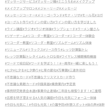
#マッサージサービス
#マッサ－ジ機
#ミニうちわ
#メイクアップ
#メイクアップサロン
#メジャーリーグ
#メッセージ
#メッセージコーナー
#メリーゴーランド
#モナ・リザ
#モール花
#ヨガ
#ヨーグルト作り
#ラインの使い方
#ラインの使い方を学びました
#ライン講座
#ラジオ
#ラジオ体操
#ランプシェード
#ラーメン屋さん
#リゲーゲーム
#リコ―ダー教室
#リコーダー
#リコーダー体験会
#リコーダー教室
#リコ－ダ－教室
#リズムゲーム
#リズム体操
#リニューアル
#リラックス
#リース作り
#レッツ計算脳トレ
#レッツ計算脳トレタイム
#レトロな街
#ワイヤレス補聴補助機器
#ワードで絵日記
#ワードを学ぼう！！
#一周年
#一緒に楽しもう！
#七夕
#七夕を
#七夕飾り
#七草の節句
#万華鏡
#三連休初日
#不思議なカード
#不思議なクリスマスカード作り
#不思議な素敵カード
#中国楽器
#乗換案内
#予定表
#事例研究発表会本選
#事業中止連絡
#二年目も頑張ります！
#二重唱
#五感を研ぎ澄ませる
#人気の講座
#今日も元気にフォーユー体操
#今日も元気に！
#今日も元気！
#介護予防
#休憩スポット
#体の声
#体幹