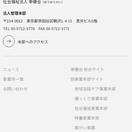
社会福祉法人 奉優会
（ほうゆうかい）
法人管理本部
〒154-0012 東京都世田谷区駒沢1-4-15 真井ビル5階
TEL 03-5712-3770 FAX 03-5712-3771
本部へのアクセス
ニュース
奉優会 総合サイト
事業所一覧
他事業本部サイト
お問い合わせ
地域包括ケア事業本部
優っくり事業本部
社会福祉事業本部
特養事業本部
障がい事業