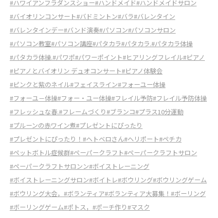
#ハワイアンフラダンスショー
#ハンドメイド
#ハンドメイドサロン
#バイオリンコンサート
#バドミントン
#バラ
#バレンタイン
#バレンタインデー
#バンド演奏
#パソコン
#パソコンサロン
#パソコン教室
#パソコン講座
#パタカラ
#パタカラ.
#パタカラ体操
#パタカラ体操.
#パワポ
#パワーポイント
#ヒアリングフレイル
#ピアノ
#ピアノとバイオリン デュオコンサート
#ピアノ体験会
#ピンクと紫のネイル
#フェイスライン
#フォーユー体操
#フォーユ－体操
#フォー・ユー体操
#フレイル予防
#フレイル予防体操
#フレッシュな春.
#フレームづくり
#ブランコ
#プラス10分運動
#プルーンの赤ワイン煮
#プレゼントにぴったり
#プレゼントにぴったり！
#ヘトベロさん
#ヘリポート
#ペチカ
#ペットボトル症候群
#ペーパークラフト
#ペーパークラフトサロン
#ペーパークラフトサロンン
#ボイストレーニング
#ボイストレーニングサロン
#ボイトレ
#ボウリング
#ボウリングゲーム
#ボウリング大会，
#ボランティア
#ボランティア大募集！
#ボーリング
#ボーリングゲーム
#ポトス，
#ポーチ作り
#マスク