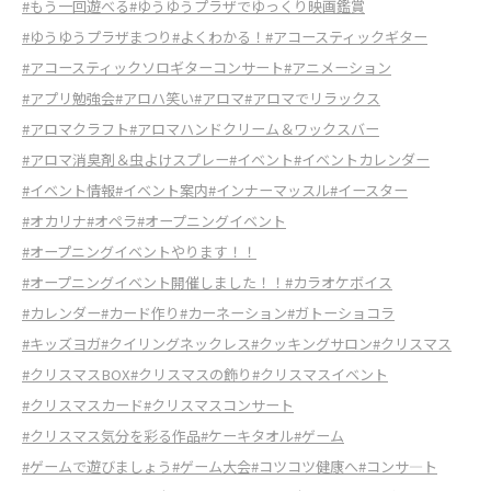
#もう一回遊べる
#ゆうゆうプラザでゆっくり映画鑑賞
#ゆうゆうプラザまつり
#よくわかる！
#アコースティックギター
#アコースティックソロギターコンサート
#アニメーション
#アプリ勉強会
#アロハ笑い
#アロマ
#アロマでリラックス
#アロマクラフト
#アロマハンドクリーム＆ワックスバー
#アロマ消臭剤＆虫よけスプレー
#イベント
#イベントカレンダー
#イベント情報
#イベント案内
#インナーマッスル
#イースター
#オカリナ
#オペラ
#オープニングイベント
#オープニングイベントやります！！
#オープニングイベント開催しました！！
#カラオケボイス
#カレンダー
#カード作り
#カーネーション
#ガトーショコラ
#キッズヨガ
#クイリングネックレス
#クッキングサロン
#クリスマス
#クリスマスBOX
#クリスマスの飾り
#クリスマスイベント
#クリスマスカード
#クリスマスコンサート
#クリスマス気分を彩る作品
#ケーキタオル
#ゲーム
#ゲームで遊びましょう
#ゲーム大会
#コツコツ健康へ
#コンサ―ト