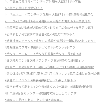
#小中高生の夏休みボランティア体験も大歓迎！
#小学生
#小学生の参加も大歓迎！！
#小学生以上 ボランティア体験も大歓迎♪
#小菊
#屋形船
#展示会
#川下り
#工作
#年末
#年末年始
#年末年始のお知らせ
#年賀状作り
#年齢不問
#広報紙
#広報誌
#彩り
#彩りを爪の先から
#後ろ足で蹴る
#心はずむ♪
#応急救命講習会
#愛犬
#愛犬ニカちゃん
#感覚神経のチェック
#懐かしの唱歌や童謡を一緒に歌いましょう！
#成瀬職員のスマホ講座
#手づくり
#手のツボ
#手作り
#手作りチョコレート
#手作り万華鏡
#手作り工房
#折り紙
#折り紙サロン
#折り紙ボランティア隊
#抹茶の会
#抹茶オレ
#抹茶ケーキ
#抹茶ゼリー
#押し花
#押し花サロン
#押し花講座
#押絵
#指の体操
#授乳室
#授乳室をご利用ください♪
#掲示板
#握力
#敬老の日
#敬老の日イベント
#数学
#数学を使って楽しく脳トレ
#数学を使って脳トレ
#文化祭
#新メンバー募集中
#新事業
#新企画
#新年度
#新春カレンダー
#施設内で貸し出しています
#施設内に飾ってある、あのお花
#施設案内