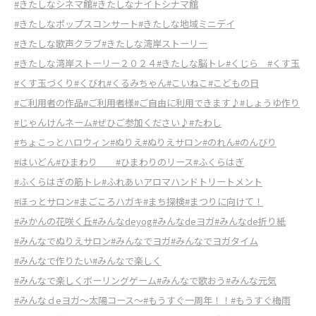
#きたしなシネマ館
#きたしなナイトシナマ館
#きたしなポップスコンサート
#きたしな地域ミニデイ
#きたしな歌声クラブ
#きたしな湾岸ストーリー
#きたしな湾岸ストーリー２０２４
#きたしな脳トレ
#くじら
#くす玉
#くす玉づくり
#くびれ
#くるみちゃん
#こいねこ
#こどもの日
#ご利用者の作品
#ご利用者様
#ご自由に利用できます♪
#しょうゆ作り
#じゃんけんネーム
#ぜひご参加ください♪
#たわし
#ちょこっとハロウィン
#ぬりえ
#ぬりえサロン
#のれん
#のんびり
#はいどん
#ひまわり
#ひまわりのリース
#ふくらはぎ
#ふくらはぎの筋トレ
#ふれあいアロマハンドトリートメント
#ほっとサロン
#まごころハガキ
#まち探検
#まつりに向けて！
#みかんの花咲く丘
#みんなdeyog
#みんなdeヨガ
#みんなde折り紙
#みんなでぬりえサロン
#みんなでヨガ
#みんなでヨガタイム
#みんなで作りたい
#みんなで楽しく
#みんなで楽しくボーリングゲーム
#みんなで歌おう
#みんな元気
#みんなｄeヨガ～太陽コース～
#もうすぐ一周年！！
#もうすぐ梅雨