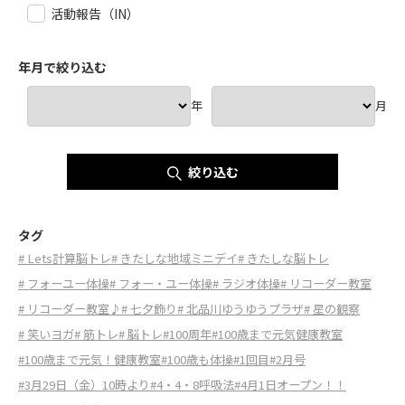
活動報告（IN）
年月で絞り込む
年
月
絞り込む
タグ
# Lets計算脳トレ
# きたしな地域ミニデイ
# きたしな脳トレ
# フォーユー体操
# フォー・ユー体操
# ラジオ体操
# リコーダー教室
# リコーダー教室♪
# 七夕飾り
# 北品川ゆうゆうプラザ
# 星の観察
# 笑いヨガ
# 筋トレ
# 脳トレ
#100周年
#100歳まで元気健康教室
#100歳まで元気！健康教室
#100歳も体操
#1回目
#2月号
#3月29日（金）10時より
#4・4・8呼吸法
#4月1日オープン！！