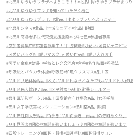
#北品川ゆうゆうプラザへようこそ！！
#北品川ゆうゆうプラザまつり
#北品川ゆうゆうプラザを知っていただく機会
#北品川ゆうゆうプラザ，
#北品川ゆゆうプラザへようこそ！
#北品川シネマ
#北品川地域ミニデイ
#北品川映画
#北品川高齢者多世代交流支援施設
#北斗七星
#参加者募集
#参加者募集中
#参加者募集中！
#口腔機能
#可愛い
#可愛いデコピン
#可愛いバッグ
#可愛いマスク
#可愛い作品
#可愛い大谷選手
#可愛い金魚
#台場小学校とレク交流会
#合谷
#名作映画
#呼吸法
#呼吸法とパタカラ体操
#呼吸筋
#和風クリスマス
#品川区
#品川区共通体操
#品川区民
#品川区民ならどなたでも
#品川区民大歓迎
#品川区民大歓迎♪
#品川区民対象
#品川区避暑シェルター
#品川区防災ポータル
#品川区高齢者向け事業
#品川女子学院
#品川女子学院高校レクリエーション
#品川宿
#品川映画
#品川神社例大祭
#品川街歩き
#品川街歩き「南品川の寺町めぐり」
#品川見聞楽
#唱歌や童謡を歌いましょう♪
#唱歌や童謡を歌います
#四股トレーニング
#囲碁・将棋
#囲碁将棋
#囲碁将棋サロン