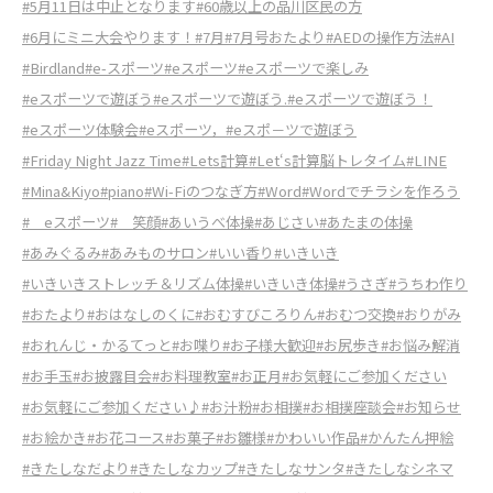
#5月11日は中止となります
#60歳以上の品川区民の方
#6月にミニ大会やります！
#7月
#7月号おたより
#AEDの操作方法
#AI
#Birdland
#e-スポーツ
#eスポーツ
#eスポーツで楽しみ
#eスポーツで遊ぼう
#eスポーツで遊ぼう.
#eスポーツで遊ぼう！
#eスポーツ体験会
#eスポーツ，
#eスポ－ツで遊ぼう
#Friday Night Jazz Time
#Lets計算
#Let‘s計算脳トレタイム
#LINE
#Mina&Kiyo
#piano
#Wi-Fiのつなぎ方
#Word
#Wordでチラシを作ろう
# eスポーツ
# 笑顔
#あいうべ体操
#あじさい
#あたまの体操
#あみぐるみ
#あみものサロン
#いい香り
#いきいき
#いきいきストレッチ＆リズム体操
#いきいき体操
#うさぎ
#うちわ作り
#おたより
#おはなしのくに
#おむすびころりん
#おむつ交換
#おりがみ
#おれんじ・かるてっと
#お喋り
#お子様大歓迎
#お尻歩き
#お悩み解消
#お手玉
#お披露目会
#お料理教室
#お正月
#お気軽にご参加ください
#お気軽にご参加ください♪
#お汁粉
#お相撲
#お相撲座談会
#お知らせ
#お絵かき
#お花コース
#お菓子
#お雛様
#かわいい作品
#かんたん押絵
#きたしなだより
#きたしなカップ
#きたしなサンタ
#きたしなシネマ