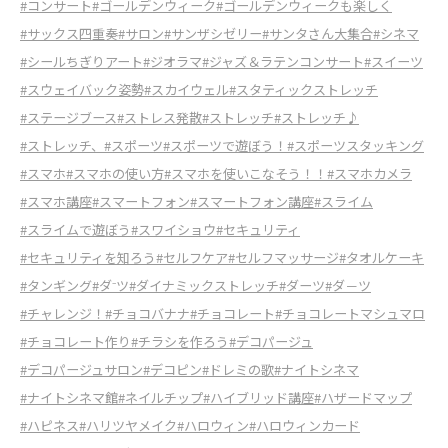
#コンサート
#ゴールデンウィーク
#ゴールデンウィークも楽しく
#サックス四重奏
#サロン
#サンザシゼリー
#サンタさん大集合
#シネマ
#シールちぎりアート
#ジオラマ
#ジャズ＆ラテンコンサート
#スイーツ
#スウェイバック姿勢
#スカイウェル
#スタティックストレッチ
#ステージブース
#ストレス発散
#ストレッチ
#ストレッチ♪
#ストレッチ、
#スポーツ
#スポーツで遊ぼう！
#スポーツスタッキング
#スマホ
#スマホの使い方
#スマホを使いこなそう！！
#スマホカメラ
#スマホ講座
#スマートフォン
#スマートフォン講座
#スライム
#スライムで遊ぼう
#スワイショウ
#セキュリティ
#セキュリティを知ろう
#セルフケア
#セルフマッサージ
#タオルケーキ
#タンギング
#ダ⁻ツ
#ダイナミックストレッチ
#ダーツ
#ダ－ツ
#チャレンジ！
#チョコバナナ
#チョコレート
#チョコレートマシュマロ
#チョコレート作り
#チラシを作ろう
#デコパージュ
#デコパージュサロン
#デコピン
#ドレミの歌
#ナイトシネマ
#ナイトシネマ館
#ネイルチップ
#ハイブリッド講座
#ハザードマップ
#ハピネス
#ハリツヤメイク
#ハロウィン
#ハロウィンカード