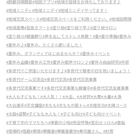
#囲碁将棋開放
#地図アプリ
#地域の皆様をお待ちしております♪
#地域ミニディ
#地域ミニデイ
#地域ミニデイやってます！
#地域交流スペース
#地域交流スペースをご利用ください。
#地域訪問隊
#地域連携
#型抜きアート
#塗り絵
#塗り絵で学ぶ
#塗り絵サロン
#塗り絵🎨
#壁面飾り
#声を出してストレス発散！
#夏
#夏の準備
#夏休み
#夏休み♪
#夏休み、たくさん歌いました！
#夏休み、ボランティアはじめませんか？
#夏休みイベント
#夏休み企画
#夏休み工作
#夏休み歌声サロン♪
#夏休み自由研究
#外邪
#多世代でご参加いただけます♪
#多世代で敬老の日を祝いましょう！
#多世代ゲーム交流会
#多世代交流
#多世代交流事業
#多世代交流事業です
#多世代交流事業も開催中
#多世代交流支援事業
#大人も子どもも！
#大人気！！
#大会，
#大好評
#大寒
#大暑
#大漁
#大谷選手
#天文講座
#太もも
#太ももの筋トレ
#太極気功
#太陽コース
#太鼓
#姿勢
#子どもも大人も！
#子ども向け
#子ども向けイベント
#子育て中のママたちへ
#季節の小咄
#完全呼吸
#宝石せっけん
#客船
#宿場町
#宿題
#寄席
#寒暖差
#寒暖差疲労
#寿司屋さん、
#封筒