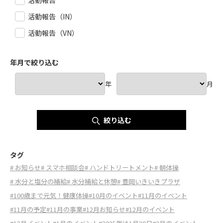
活動報告
活動報告（IN）
活動報告（VN）
年月で絞り込む
年
月
絞り込む
タグ
# お知らせ
# スマホ相談会
# ハンドトリートメント
# 朝体操
# 水分と塩分の補給
# 水分補給と休憩
# 豊岡いきいきプラザ
#100歳まで元気！健康体操
#10月のイベント
#11月のイベント
#11月の予定
#11月の事業
#12月お知らせ
#12月のイベント