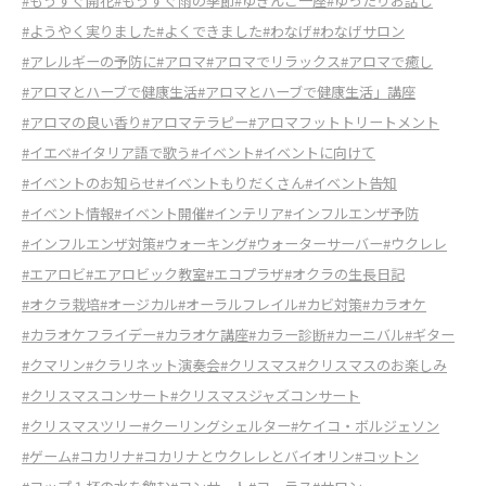
#もうすぐ開花
#もうすぐ雨の季節
#ゆきんこ一座
#ゆったりお話し
#ようやく実りました
#よくできました
#わなげ
#わなげサロン
#アレルギーの予防に
#アロマ
#アロマでリラックス
#アロマで癒し
#アロマとハーブで健康生活
#アロマとハーブで健康生活」講座
#アロマの良い香り
#アロマテラピー
#アロマフットトリートメント
#イエベ
#イタリア語で歌う
#イベント
#イベントに向けて
#イベントのお知らせ
#イベントもりだくさん
#イベント告知
#イベント情報
#イベント開催
#インテリア
#インフルエンザ予防
#インフルエンザ対策
#ウォーキング
#ウォーターサーバー
#ウクレレ
#エアロビ
#エアロビック教室
#エコプラザ
#オクラの生長日記
#オクラ栽培
#オージカル
#オーラルフレイル
#カビ対策
#カラオケ
#カラオケフライデー
#カラオケ講座
#カラー診断
#カーニバル
#ギター
#クマリン
#クラリネット演奏会
#クリスマス
#クリスマスのお楽しみ
#クリスマスコンサート
#クリスマスジャズコンサート
#クリスマスツリー
#クーリングシェルター
#ケイコ・ボルジェソン
#ゲーム
#コカリナ
#コカリナとウクレレとバイオリン
#コットン