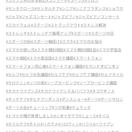
#コップ１杯の水を飲む
#コンサート
#コーラス
#サロン
#サンタクロース
#サンタルチア
#シニア
#シニアフラダンス
#ショウガ
#ジャズ
#ジャズコンサート
#ジャズピアノ
#ジャズピアノコンサート
#スカイウェル
#ステージ
#ストラックアウト
#ストレス解消
#ストレッチ
#ストレッチで循環アップ
#スポーツ
#スポーツの日
#スポーツの秋
#スポーツ輪投げ
#スマホ
#スマホのお悩み
#スマホの使い方
#スマホ個別相談
#スマホ個別相談会
#スマホ学習会
#スマホ相談
#スマホ英会話
#スマホ講座
#スマートフォン
#スマートフォン初心者
#スマートフォン講座
#セカンドオピニオン
#セルフ
#セルフお灸講座
#セルフケア
#セルフケア講座
#セルフネイル
#セロトニン
#ソバの実
#ソープカービング
#ソープカービング講座
#タカナワイアンズ
#タカナワイアンズ＆パパフラ
#タコウオノメ
#タッチケア
#タヒチアンダンス
#ダンスショー
#ダーツ
#ダーツサロン
#ダーツ大会
#チューリップ
#ツボ刺激
#デュランタ
#トマトの種が発芽しました
#ニオイザクラ
#ニュース
#ネイル
#ネイルケア
#ネトル
#ハカラメ
#ハロウィン
#ハワイ
#ハワイアン