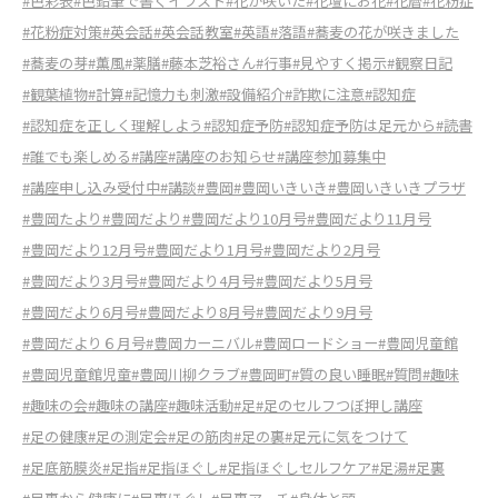
#色彩表
#色鉛筆で書くイラスト
#花が咲いた
#花壇にお花
#花暦
#花粉症
#花粉症対策
#英会話
#英会話教室
#英語
#落語
#蕎麦の花が咲きました
#蕎麦の芽
#薫風
#薬膳
#藤本芝裕さん
#行事
#見やすく掲示
#観察日記
#観葉植物
#計算
#記憶力も刺激
#設備紹介
#詐欺に注意
#認知症
#認知症を正しく理解しよう
#認知症予防
#認知症予防は足元から
#読書
#誰でも楽しめる
#講座
#講座のお知らせ
#講座参加募集中
#講座申し込み受付中
#講談
#豊岡
#豊岡いきいき
#豊岡いきいきプラザ
#豊岡たより
#豊岡だより
#豊岡だより10月号
#豊岡だより11月号
#豊岡だより12月号
#豊岡だより1月号
#豊岡だより2月号
#豊岡だより3月号
#豊岡だより4月号
#豊岡だより5月号
#豊岡だより6月号
#豊岡だより8月号
#豊岡だより9月号
#豊岡だより６月号
#豊岡カーニバル
#豊岡ロードショー
#豊岡児童館
#豊岡児童館児童
#豊岡川柳クラブ
#豊岡町
#質の良い睡眠
#質問
#趣味
#趣味の会
#趣味の講座
#趣味活動
#足
#足のセルフつぼ押し講座
#足の健康
#足の測定会
#足の筋肉
#足の裏
#足元に気をつけて
#足底筋膜炎
#足指
#足指ほぐし
#足指ほぐしセルフケア
#足湯
#足裏