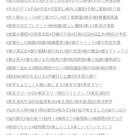
#扉の修理もお手の物
#手作りの花束
#手作り味噌
#手作り味噌体験
#手元のケア
#手品
#手話
#手話初心者向け講座
#手軽に運動
#折り紙
#折り紙のリース
#折り紙サロン
#折り紙教室
#掲示板
#教養娯楽室
#敬老の日のプレゼント
#断捨離
#新しい趣味
#新人
#新茶の季節
#施錠を確認
#日常英会話
#日曜の午後
#日程
#日記
#旧正月
#明日の予定
#昔懐かしの映画
#映画
#映画鑑賞
#春
#春のイベント
#春の剪定作業
#春の演芸会
#春の薬膳
#春の訪れ
#春の足音
#春の養生
#春はデトックス
#春は苦み
#春を告げる花
#昭和の歌
#昭和歌謡
#暑さ指数
#暑熱順化
#暖房で温める
#朗読
#朗読サロン
#朗読講座
#朝の体操
#朝の散歩
#朝体操
#朝日を浴びる
#木曜日と土曜日
#木管の調べ
#来年もよろしくお願い致します
#東京の雪
#東京タワー
#東京タワーの日
#東京タワー特別ライトアップ
#東京消防庁
#東京消防庁消防総監表彰状
#東京港区
#東京都港区
#東洋医学
#松の木小唄
#柚子
#桃の節句
#桃の花
#桜
#桜が咲きました
#桜のつぼみ
#桜の開花
#桜の香り
#桜咲く
#梅雨入り
#梅雨明け
#梅雨時
#椅子ヨガ
#植物のちから
#植物療法
#楽しいこと
#楽しいイベントづくり