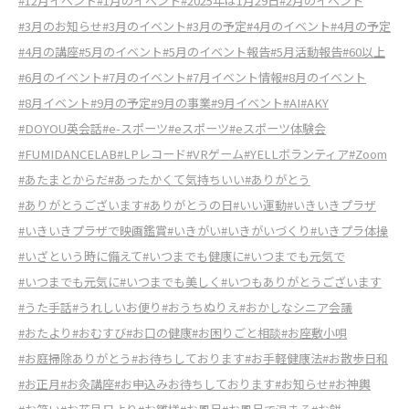
#12月イベント
#1月のイベント
#2025年は1月29日
#2月のイベント
#3月のお知らせ
#3月のイベント
#3月の予定
#4月のイベント
#4月の予定
#4月の講座
#5月のイベント
#5月のイベント報告
#5月活動報告
#60以上
#6月のイベント
#7月のイベント
#7月イベント情報
#8月のイベント
#8月イベント
#9月の予定
#9月の事業
#9月イベント
#AI
#AKY
#DOYOU英会話
#e-スポーツ
#eスポーツ
#eスポーツ体験会
#FUMIDANCELAB
#LPレコード
#VRゲーム
#YELLボランティア
#Zoom
#あたまとからだ
#あったかくて気持ちいい
#ありがとう
#ありがとうございます
#ありがとうの日
#いい運動
#いきいきプラザ
#いきいきプラザで映画鑑賞
#いきがい
#いきがいづくり
#いきプラ体操
#いざという時に備えて
#いつまでも健康に
#いつまでも元気で
#いつまでも元気に
#いつまでも美しく
#いつもありがとうございます
#うた手話
#うれしいお便り
#おうちぬりえ
#おかしなシニア会議
#おたより
#おむすび
#お口の健康
#お困りごと相談
#お座敷小唄
#お庭掃除ありがとう
#お待ちしております
#お手軽健康法
#お散歩日和
#お正月
#お灸講座
#お申込みお待ちしております
#お知らせ
#お神輿