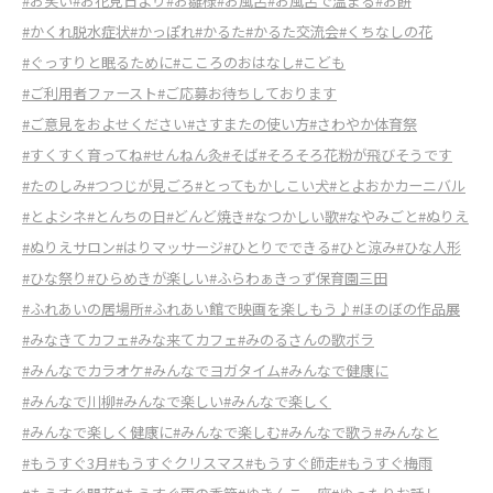
#お笑い
#お花見日より
#お雛様
#お風呂
#お風呂で温まる
#お餅
#かくれ脱水症状
#かっぽれ
#かるた
#かるた交流会
#くちなしの花
#ぐっすりと眠るために
#こころのおはなし
#こども
#ご利用者ファースト
#ご応募お待ちしております
#ご意見をおよせください
#さすまたの使い方
#さわやか体育祭
#すくすく育ってね
#せんねん灸
#そば
#そろそろ花粉が飛びそうです
#たのしみ
#つつじが見ごろ
#とってもかしこい犬
#とよおかカーニバル
#とよシネ
#とんちの日
#どんど焼き
#なつかしい歌
#なやみごと
#ぬりえ
#ぬりえサロン
#はりマッサージ
#ひとりでできる
#ひと涼み
#ひな人形
#ひな祭り
#ひらめきが楽しい
#ふらわぁきっず保育園三田
#ふれあいの居場所
#ふれあい館で映画を楽しもう♪
#ほのぼの作品展
#みなきてカフェ
#みな来てカフェ
#みのるさんの歌ボラ
#みんなでカラオケ
#みんなでヨガタイム
#みんなで健康に
#みんなで川柳
#みんなで楽しい
#みんなで楽しく
#みんなで楽しく健康に
#みんなで楽しむ
#みんなで歌う
#みんなと
#もうすぐ3月
#もうすぐクリスマス
#もうすぐ師走
#もうすぐ梅雨