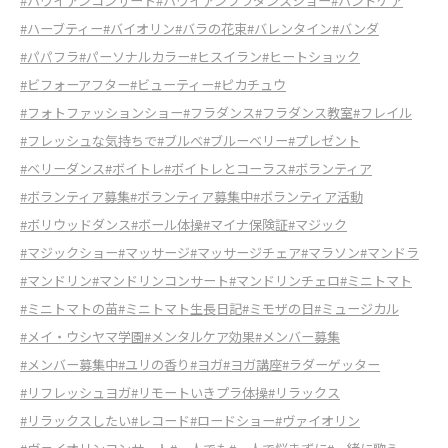
#ハワイアンコンサート
#ハワイアンフラダンスショー
#ハンドケア
#ハーブティー
#バイオリン
#バラの花束
#バレンタイン
#バンダ
#パパフラ
#パーソナルカラー
#ヒスイラン
#ヒートショック
#ビフォーアフター
#ビューティー
#ピカチュウ
#フォトファッションショー
#フラダンス
#フラダンス教室
#フレイル
#フレッシュな気持ちで
#ブルべ
#ブルーベリー
#プレゼント
#ベリーダンス
#ボイトレ
#ボイトレとコーラス
#ボランティア
#ボランティア募集
#ボランティア募集中
#ボランティア活動
#ボリウッドダンス
#ボール体操
#マイナ保険証
#マジック
#マジックショー
#マッサージ
#マッサージチェア
#マラソン
#マンドラ
#マンドリン
#マンドリンコンサート
#マンドリンチェロ
#ミニトマト
#ミニトマトの苗
#ミニトマト生長日記
#ミモザの日
#ミュージカル
#メイ・ウシヤマ学園
#メンタルケア効果
#メンバー募集
#メンバー募集中
#ユリの香り
#ヨガ
#ヨガ講座
#ラダーゲッター
#リフレッシュヨガ
#リモートいきプラ体操
#リラックス
#リラックスしたい
#レコード
#ロードショー
#ヴァイオリン