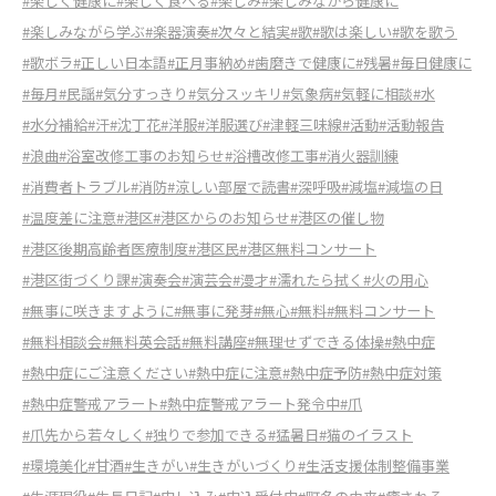
#楽しく健康に
#楽しく食べる
#楽しみ
#楽しみながら健康に
#楽しみながら学ぶ
#楽器演奏
#次々と結実
#歌
#歌は楽しい
#歌を歌う
#歌ボラ
#正しい日本語
#正月事納め
#歯磨きで健康に
#残暑
#毎日健康に
#毎月
#民謡
#気分すっきり
#気分スッキリ
#気象病
#気軽に相談
#水
#水分補給
#汗
#沈丁花
#洋服
#洋服選び
#津軽三味線
#活動
#活動報告
#浪曲
#浴室改修工事のお知らせ
#浴槽改修工事
#消火器訓練
#消費者トラブル
#消防
#涼しい部屋で読書
#深呼吸
#減塩
#減塩の日
#温度差に注意
#港区
#港区からのお知らせ
#港区の催し物
#港区後期高齢者医療制度
#港区民
#港区無料コンサート
#港区街づくり課
#演奏会
#演芸会
#漫才
#濡れたら拭く
#火の用心
#無事に咲きますように
#無事に発芽
#無心
#無料
#無料コンサート
#無料相談会
#無料英会話
#無料講座
#無理せずできる体操
#熱中症
#熱中症にご注意ください
#熱中症に注意
#熱中症予防
#熱中症対策
#熱中症警戒アラート
#熱中症警戒アラート発令中
#爪
#爪先から若々しく
#独りで参加できる
#猛暑日
#猫のイラスト
#環境美化
#甘酒
#生きがい
#生きがいづくり
#生活支援体制整備事業