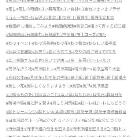
#生涯現役
#生長日記
#申し込み
#申込受付中
#町名の由来
#癒される
#癒し
#癒しの時間
#白い紫陽花
#白い食材
#白金台いきいきプラザ
#百人一首の日
#盲導犬
#相談
#相談窓口
#看護師
#看護師に相談
#看護師に相談してみよう
#看護師講話
#真夏日
#知って得する認知症
#短編映画
#石鹸彫刻
#石鹼彫刻
#神楽舞
#福山ローズ
#福祉
#秋のイベント
#秋の演芸会
#秋の花
#秋の養生
#秋らしい絵手紙
#秋季保養施設
#秋祭り
#種から育てる
#突然の雨に備えて
#立冬
#立川幸路さん
#立春
#笑いで健康に
#第一花房
#筋トレ
#節分
#簡単な折り紙
#簡単脳トレ
#簡単薬膳
#精神統一
#納涼盆踊り大会
#素敵な作品
#紫陽花
#紫陽花の季節
#絵手紙
#絵手紙教室
#絵手紙講座
#美しい花
#美味しくなりますように
#美容
#美爪
#美爪講座
#羽織るものを用意
#習いごと
#習い事
#耳なじみ
#耳揉み
#職員日記
#職場体験
#肌と肺を潤す
#肩こり対策
#脳
#脳トレ
#脳トレにもどうぞ
#脳トレーニング
#脳トレ体操
#膝
#膝痛
#膝痛予防
#膝痛予防改善教室
#自主活動グループ
#自分で作るインテリア
#自分史
#自分史づくり
#自分磨き
#自律神経の働きを整える
#自律神経を整える
#色で脳トレ