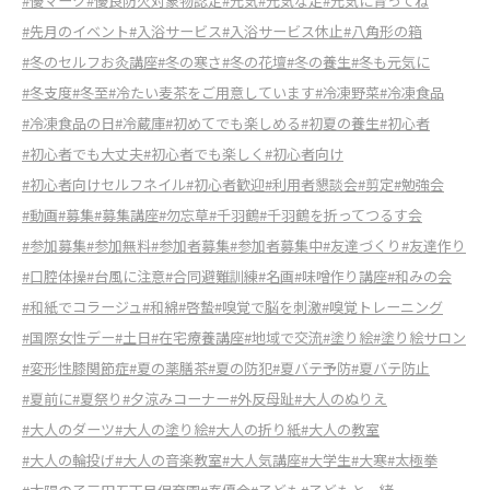
#優マーク
#優良防火対象物認定
#元気
#元気な足
#元気に育ってね
#先月のイベント
#入浴サービス
#入浴サービス休止
#八角形の箱
#冬のセルフお灸講座
#冬の寒さ
#冬の花壇
#冬の養生
#冬も元気に
#冬支度
#冬至
#冷たい麦茶をご用意しています
#冷凍野菜
#冷凍食品
#冷凍食品の日
#冷蔵庫
#初めてでも楽しめる
#初夏の養生
#初心者
#初心者でも大丈夫
#初心者でも楽しく
#初心者向け
#初心者向けセルフネイル
#初心者歓迎
#利用者懇談会
#剪定
#勉強会
#動画
#募集
#募集講座
#勿忘草
#千羽鶴
#千羽鶴を折ってつるす会
#参加募集
#参加無料
#参加者募集
#参加者募集中
#友達づくり
#友達作り
#口腔体操
#台風に注意
#合同避難訓練
#名画
#味噌作り講座
#和みの会
#和紙でコラージュ
#和綿
#啓蟄
#嗅覚で脳を刺激
#嗅覚トレーニング
#国際女性デー
#土日
#在宅療養講座
#地域で交流
#塗り絵
#塗り絵サロン
#変形性膝関節症
#夏の薬膳茶
#夏の防犯
#夏バテ予防
#夏バテ防止
#夏前に
#夏祭り
#夕涼みコーナー
#外反母趾
#大人のぬりえ
#大人のダーツ
#大人の塗り絵
#大人の折り紙
#大人の教室
#大人の輪投げ
#大人の音楽教室
#大人気講座
#大学生
#大寒
#太極拳