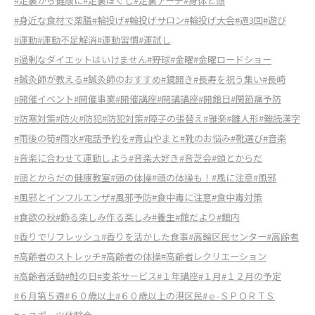
#足裏から健康に
#足裏ほぐし
#足裏アーチ
#身体と頭
#身近な食材で薬膳
#輪投げ
#輪投げサロン
#輪投げ大会
#週3回
#遊び
#運動
#運動不足解消
#運動習慣
#運試し
#過剰なダイエットはいけません
#野球
#金曜
#金曜ロードショー
#鍼灸師が教える
#鍼灸師のおすすめ
#鏡開き
#長寿を祝う集い
#長崎
#開催イベント
#開催事業
#開催講座
#開講講座
#開館日
#関節痛予防
#防寒対策
#防火
#防犯
#防犯対策
#障子の張替え
#雅楽
#雛人形
#難読漢字
#雨後の筍
#雨水
#電話予約を
#青山やまと
#靴のお悩み
#靴選び
#音楽
#音楽に合わせて運動しよう
#音楽大好き
#音芝会
#頭とからだ
#頭とからだの健康教室
#頭の体操
#頭の体操も！
#風に注意
#風邪
#風邪とインフルエンザ
#風邪予防
#食中毒に注意
#食中毒対策
#食欲の秋
#飾る楽しみ作る楽しみ
#養生
#館だより
#館内
#香りでリフレッシュ
#香りを活かした食事
#高輪区民センター
#高齢者
#高齢者のストレッチ
#高齢者の体操
#高齢者レクリエーション
#高齢者活動
#鮭の日
#麦茶サービス
#１年講座
#１月
#１２月の予定
#６月第５週
#６０歳以上
#６０歳以上の港区民
#ｅ-ＳＰＯＲＴＳ