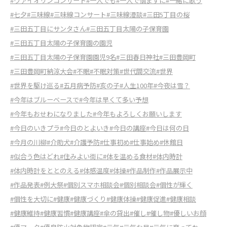
#ヴァイオリンコンサート
#一人でも
#一人で悩まずに
#一緒に歌う
#七夕
#三味線
#三味線コンサート
#三味線漫談
#三田5丁目の桜
#三田五丁目にサンタさん
#三田五丁目太陽の子保育園
#三田五丁目太陽の子保育園の園児
#三田五丁目太陽の子保育園園児9名
#三田春日神社
#三田豊岡町
#三田豊岡町納涼大会
#不眠
#不眠対策
#世代間交流
#世界
#世界を駆け巡る
#五月病予防
#亥の子
#人生100年
#今夜は雪？
#今年はブルーベースで
#今年は早くて多い予想
#今年もおせわになりました
#今年もよろしくお願いします
#今日のいきプラ
#今日のとよいき
#今日の講座
#今日は何の日
#今月の川柳
#介助犬
#介護予防
#仕事初め
#仕事始め
#休館日
#似合う色はどれ
#住みよい街に
#体を温める食材
#体内時計
#体内時計をととのえる
#体感温度
#体操
#作品制作
#作品展示中
#作品発表
#例大祭
#個別スマホ相談会
#個別相談会
#個性が輝く
#個性を大切に
#健康
#健康づくり
#健康体操
#健康促進
#健康相談
#健康維持
#健康習慣
#健康講座
#傘の貸出
#催し
#催し物
#優しいお顔