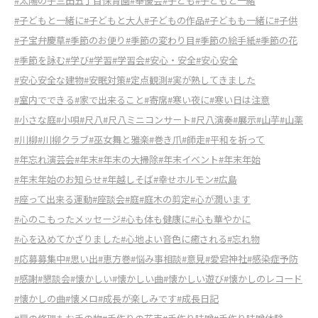
#太陽の子三田五丁目保育園
#奉優会
#子ども
#子どもと一緒
#子どもと一緒に
#子どもと大人
#子どもの作品
#子どもも一緒に
#子供
#子宝弁慶草
#季節のお便り
#季節の変わり目
#季節の絵手紙
#季節の花
#季節を詠む
#学び
#学習
#学習会
#安心・安全
#安心安全
#安心安全な建物
#安眠対策
#定点観測
#実が熟してきました
#室内でできる
#家で出来ること
#寄席
#寒い夜に
#寒い日は注意
#小さな庭
#小唄
#尺八
#尺八ミニコンサート
#尺八演奏
#展示
#山芋
#山薬
#川柳
#川柳クラブ
#巫女舞と雅楽
#巻き爪
#師走
#平和を祈って
#年忘れ演芸会
#年末
#年末の大掃除
#年末イベント
#年末年始
#年末年始のお知らせ
#年越しそば
#幸せホルモン
#広島
#座って出来る運動
#座談会
#庭
#庭木の剪定
#心が潤います
#心のこもったメッセージ
#心も体も健康に
#心も華やかに
#心を込めてかざりました
#心地よい音色に癒される
#忘れ物
#応募募集中
#思い出
#恵方巻
#悩み事相談
#意見
#愛宕神社
#感染症予防
#感謝
#懇談会
#懐かしい
#懐かしい曲
#懐かしい遊び
#懐かしのレコード
#懐かしの曲
#懐メロ
#成長が楽しみです
#成長日記