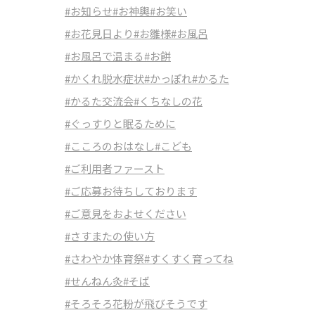
#お知らせ
#お神輿
#お笑い
#お花見日より
#お雛様
#お風呂
#お風呂で温まる
#お餅
#かくれ脱水症状
#かっぽれ
#かるた
#かるた交流会
#くちなしの花
#ぐっすりと眠るために
#こころのおはなし
#こども
#ご利用者ファースト
#ご応募お待ちしております
#ご意見をおよせください
#さすまたの使い方
#さわやか体育祭
#すくすく育ってね
#せんねん灸
#そば
#そろそろ花粉が飛びそうです