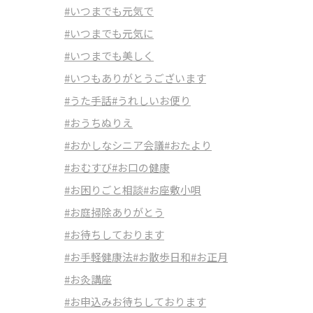
#いつまでも元気で
#いつまでも元気に
#いつまでも美しく
#いつもありがとうございます
#うた手話
#うれしいお便り
#おうちぬりえ
#おかしなシニア会議
#おたより
#おむすび
#お口の健康
#お困りごと相談
#お座敷小唄
#お庭掃除ありがとう
#お待ちしております
#お手軽健康法
#お散歩日和
#お正月
#お灸講座
#お申込みお待ちしております