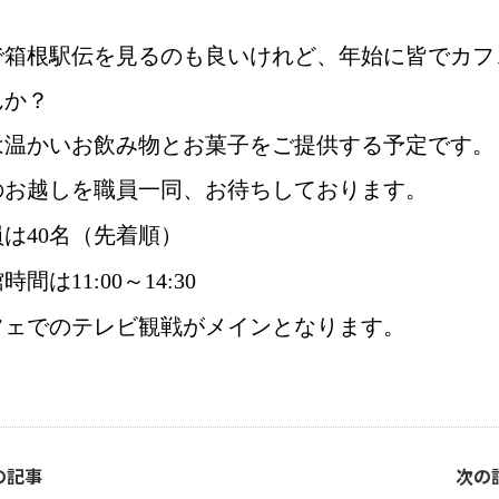
！
で箱根駅伝を見るのも良いけれど、年始に皆でカフ
んか？
は温かいお飲み物とお菓子をご提供する予定です。
のお越しを職員一同、お待ちしております。
員は
40
名（先着順）
館時間は
11:00
～
14:30
フェでのテレビ観戦がメインとなります。
の記事
次の