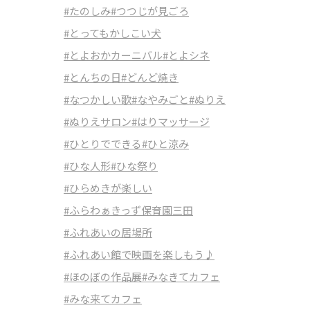
#たのしみ
#つつじが見ごろ
#とってもかしこい犬
#とよおかカーニバル
#とよシネ
#とんちの日
#どんど焼き
#なつかしい歌
#なやみごと
#ぬりえ
#ぬりえサロン
#はりマッサージ
#ひとりでできる
#ひと涼み
#ひな人形
#ひな祭り
#ひらめきが楽しい
#ふらわぁきっず保育園三田
#ふれあいの居場所
#ふれあい館で映画を楽しもう♪
#ほのぼの作品展
#みなきてカフェ
#みな来てカフェ