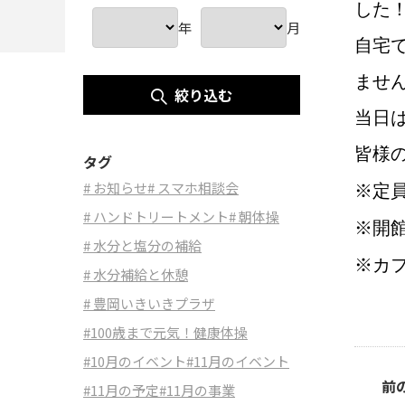
した
年
月
自宅
ませ
絞り込む
当日
皆様
タグ
# お知らせ
# スマホ相談会
※
定
# ハンドトリートメント
# 朝体操
※
開
# 水分と塩分の補給
※
カ
# 水分補給と休憩
# 豊岡いきいきプラザ
#100歳まで元気！健康体操
#10月のイベント
#11月のイベント
前
#11月の予定
#11月の事業