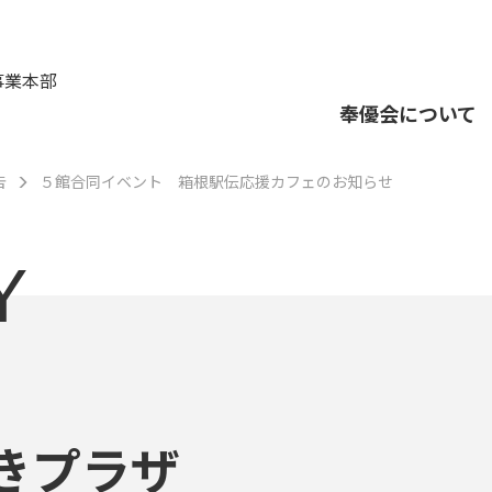
事業本部
奉優会について
告
５館合同イベント 箱根駅伝応援カフェのお知らせ
Y
きプラザ