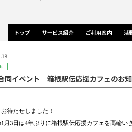
トップ
サービス紹介
ご利用案内
活
.18
せ
合同イベント 箱根駅伝応援カフェのお知
、お待たせしました！
の
1
月
3
日は
4
年ぶりに箱根駅伝応援カフェを高輪い