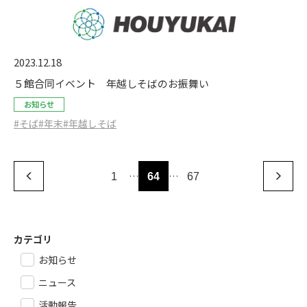
2023.12.18
５館合同イベント 年越しそばのお振舞い
お知らせ
#そば
#年末
#年越しそば
…
…
1
64
67
カテゴリ
お知らせ
ニュース
活動報告