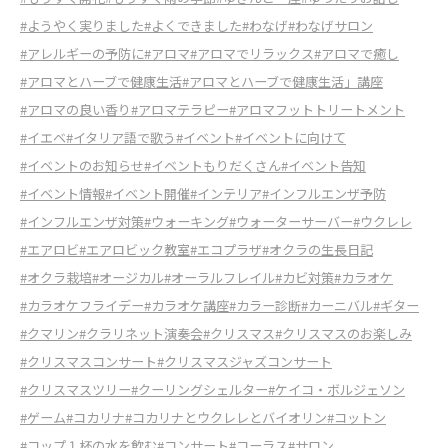
#ようやく実りました
#よくできました
#わなげ
#わなげサロン
#アレルギーの予防に
#アロマ
#アロマでリラックス
#アロマで癒し
#アロマとハーブで健康生活
#アロマとハーブで健康生活」講座
#アロマの良い香り
#アロマテラピー
#アロマフットトリートメント
#イエベ
#イタリア語で歌う
#イベント
#イベントに向けて
#イベントのお知らせ
#イベントもりだくさん
#イベント告知
#イベント情報
#イベント開催
#インテリア
#インフルエンザ予防
#インフルエンザ対策
#ウォーキング
#ウォーターサーバー
#ウクレレ
#エアロビ
#エアロビック教室
#エコプラザ
#オクラの生長日記
#オクラ栽培
#オージカル
#オーラルフレイル
#カビ対策
#カラオケ
#カラオケフライデー
#カラオケ講座
#カラー診断
#カーニバル
#ギター
#クマリン
#クラリネット演奏会
#クリスマス
#クリスマスのお楽しみ
#クリスマスコンサート
#クリスマスジャズコンサート
#クリスマスツリー
#クーリングシェルター
#ケイコ・ボルジェソン
#ゲーム
#コカリナ
#コカリナとウクレレとバイオリン
#コットン
#コップ１杯の水を飲む
#コンサート
#コーラス
#サロン