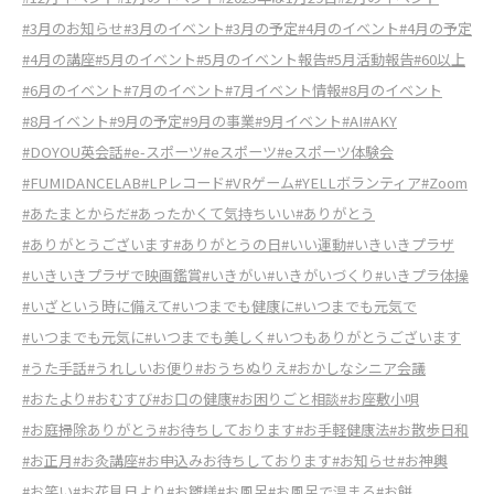
#3月のお知らせ
#3月のイベント
#3月の予定
#4月のイベント
#4月の予定
#4月の講座
#5月のイベント
#5月のイベント報告
#5月活動報告
#60以上
#6月のイベント
#7月のイベント
#7月イベント情報
#8月のイベント
#8月イベント
#9月の予定
#9月の事業
#9月イベント
#AI
#AKY
#DOYOU英会話
#e-スポーツ
#eスポーツ
#eスポーツ体験会
#FUMIDANCELAB
#LPレコード
#VRゲーム
#YELLボランティア
#Zoom
#あたまとからだ
#あったかくて気持ちいい
#ありがとう
#ありがとうございます
#ありがとうの日
#いい運動
#いきいきプラザ
#いきいきプラザで映画鑑賞
#いきがい
#いきがいづくり
#いきプラ体操
#いざという時に備えて
#いつまでも健康に
#いつまでも元気で
#いつまでも元気に
#いつまでも美しく
#いつもありがとうございます
#うた手話
#うれしいお便り
#おうちぬりえ
#おかしなシニア会議
#おたより
#おむすび
#お口の健康
#お困りごと相談
#お座敷小唄
#お庭掃除ありがとう
#お待ちしております
#お手軽健康法
#お散歩日和
#お正月
#お灸講座
#お申込みお待ちしております
#お知らせ
#お神輿
#お笑い
#お花見日より
#お雛様
#お風呂
#お風呂で温まる
#お餅