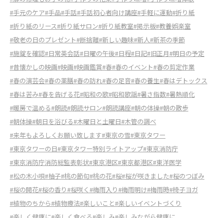
#手元のケア
#手品
#手話
#手話初心者向け講座
#手軽に運動
#折り紙
#折り紙のリース
#折り紙サロン
#折り紙教室
#掲示板
#教養娯楽室
#敬老の日のプレゼント
#断捨離
#新しい趣味
#新人
#新茶の季節
#施錠を確認
#日常英会話
#日曜の午後
#日程
#日記
#旧正月
#明日の予定
#昔懐かしの映画
#映画
#映画鑑賞
#春
#春のイベント
#春の剪定作業
#春の演芸会
#春の薬膳
#春の訪れ
#春の足音
#春の養生
#春はデトックス
#春は苦み
#春を告げる花
#昭和の歌
#昭和歌謡
#暑さ指数
#暑熱順化
#暖房で温める
#朗読
#朗読サロン
#朗読講座
#朝の体操
#朝の散歩
#朝体操
#朝日を浴びる
#木曜日と土曜日
#木管の調べ
#来年もよろしくお願い致します
#東京の雪
#東京タワー
#東京タワーの日
#東京タワー特別ライトアップ
#東京消防庁
#東京消防庁消防総監表彰状
#東京港区
#東京都港区
#東洋医学
#松の木小唄
#柚子
#桃の節句
#桃の花
#桜
#桜が咲きました
#桜のつぼみ
#桜の開花
#桜の香り
#桜咲く
#梅雨入り
#梅雨明け
#梅雨時
#椅子ヨガ
#植物のちから
#植物療法
#楽しいこと
#楽しいイベントづくり
#楽しく健康に
#楽しく食べる
#楽しみ
#楽しみながら健康に