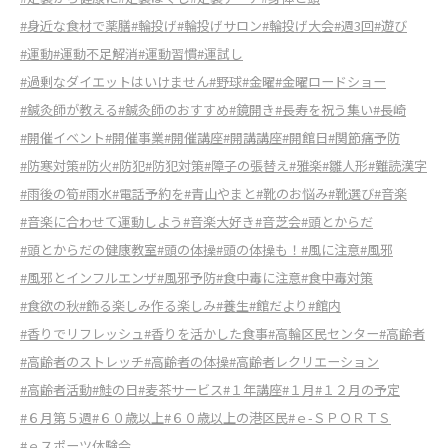
#身近な食材で薬膳
#輪投げ
#輪投げサロン
#輪投げ大会
#週3回
#遊び
#運動
#運動不足解消
#運動習慣
#運試し
#過剰なダイエットはいけません
#野球
#金曜
#金曜ロードショー
#鍼灸師が教える
#鍼灸師のおすすめ
#鏡開き
#長寿を祝う集い
#長崎
#開催イベント
#開催事業
#開催講座
#開講講座
#開館日
#関節痛予防
#防寒対策
#防火
#防犯
#防犯対策
#障子の張替え
#雅楽
#雛人形
#難読漢字
#雨後の筍
#雨水
#電話予約を
#青山やまと
#靴のお悩み
#靴選び
#音楽
#音楽に合わせて運動しよう
#音楽大好き
#音芝会
#頭とからだ
#頭とからだの健康教室
#頭の体操
#頭の体操も！
#風に注意
#風邪
#風邪とインフルエンザ
#風邪予防
#食中毒に注意
#食中毒対策
#食欲の秋
#飾る楽しみ作る楽しみ
#養生
#館だより
#館内
#香りでリフレッシュ
#香りを活かした食事
#高輪区民センター
#高齢者
#高齢者のストレッチ
#高齢者の体操
#高齢者レクリエーション
#高齢者活動
#鮭の日
#麦茶サービス
#１年講座
#１月
#１２月の予定
#６月第５週
#６０歳以上
#６０歳以上の港区民
#ｅ-ＳＰＯＲＴＳ
#ｅスポーツ体験会