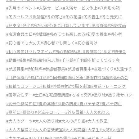
#先月のイベント
#入浴サービス
#入浴サービス休止
#八角形の箱
#冬のセルフお灸講座
#冬の寒さ
#冬の花壇
#冬の養生
#冬も元気に
#冬支度
#冬至
#冷たい麦茶をご用意しています
#冷凍野菜
#冷凍食品
#冷凍食品の日
#冷蔵庫
#初めてでも楽しめる
#初夏の養生
#初心者
#初心者でも大丈夫
#初心者でも楽しく
#初心者向け
#初心者向けセルフネイル
#初心者歓迎
#利用者懇談会
#剪定
#勉強会
#動画
#募集
#募集講座
#勿忘草
#千羽鶴
#千羽鶴を折ってつるす会
#参加募集
#参加無料
#参加者募集
#参加者募集中
#友達づくり
#友達作り
#口腔体操
#台風に注意
#合同避難訓練
#名画
#味噌作り講座
#和みの会
#和紙でコラージュ
#和綿
#啓蟄
#嗅覚で脳を刺激
#嗅覚トレーニング
#国際女性デー
#土日
#在宅療養講座
#地域で交流
#塗り絵
#塗り絵サロン
#変形性膝関節症
#夏の薬膳茶
#夏の防犯
#夏バテ予防
#夏バテ防止
#夏前に
#夏祭り
#夕涼みコーナー
#外反母趾
#大人のぬりえ
#大人のダーツ
#大人の塗り絵
#大人の折り紙
#大人の教室
#大人の輪投げ
#大人の音楽教室
#大人気講座
#大学生
#大寒
#太極拳
#太陽の子三田五丁目保育園
#奉優会
#子ども
#子どもと一緒