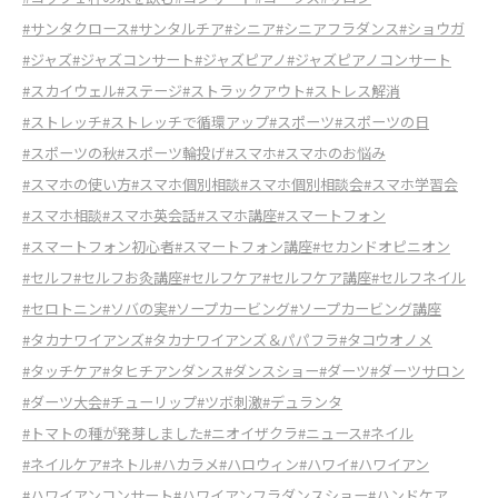
#サンタクロース
#サンタルチア
#シニア
#シニアフラダンス
#ショウガ
#ジャズ
#ジャズコンサート
#ジャズピアノ
#ジャズピアノコンサート
#スカイウェル
#ステージ
#ストラックアウト
#ストレス解消
#ストレッチ
#ストレッチで循環アップ
#スポーツ
#スポーツの日
#スポーツの秋
#スポーツ輪投げ
#スマホ
#スマホのお悩み
#スマホの使い方
#スマホ個別相談
#スマホ個別相談会
#スマホ学習会
#スマホ相談
#スマホ英会話
#スマホ講座
#スマートフォン
#スマートフォン初心者
#スマートフォン講座
#セカンドオピニオン
#セルフ
#セルフお灸講座
#セルフケア
#セルフケア講座
#セルフネイル
#セロトニン
#ソバの実
#ソープカービング
#ソープカービング講座
#タカナワイアンズ
#タカナワイアンズ＆パパフラ
#タコウオノメ
#タッチケア
#タヒチアンダンス
#ダンスショー
#ダーツ
#ダーツサロン
#ダーツ大会
#チューリップ
#ツボ刺激
#デュランタ
#トマトの種が発芽しました
#ニオイザクラ
#ニュース
#ネイル
#ネイルケア
#ネトル
#ハカラメ
#ハロウィン
#ハワイ
#ハワイアン
#ハワイアンコンサート
#ハワイアンフラダンスショー
#ハンドケア