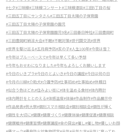
#七夕
#三味線
#三味線コンサート
#三味線漫談
#三田5丁目の桜
#三田五丁目にサンタさん
#三田五丁目太陽の子保育園
#三田五丁目太陽の子保育園の園児
#三田五丁目太陽の子保育園園児9名
#三田春日神社
#三田豊岡町
#三田豊岡町納涼大会
#不眠
#不眠対策
#世代間交流
#世界
#世界を駆け巡る
#五月病予防
#亥の子
#人生100年
#今夜は雪？
#今年はブルーベースで
#今年は早くて多い予想
#今年もおせわになりました
#今年もよろしくお願いします
#今日のいきプラ
#今日のとよいき
#今日の講座
#今日は何の日
#今月の川柳
#介助犬
#介護予防
#仕事初め
#仕事始め
#休館日
#似合う色はどれ
#住みよい街に
#体を温める食材
#体内時計
#体内時計をととのえる
#体感温度
#体操
#作品制作
#作品展示中
#作品発表
#例大祭
#個別スマホ相談会
#個別相談会
#個性が輝く
#個性を大切に
#健康
#健康づくり
#健康体操
#健康促進
#健康相談
#健康維持
#健康習慣
#健康講座
#傘の貸出
#催し
#催し物
#優しいお顔
#優マーク
#優良防火対象物認定
#元気
#元気な足
#元気に育ってね