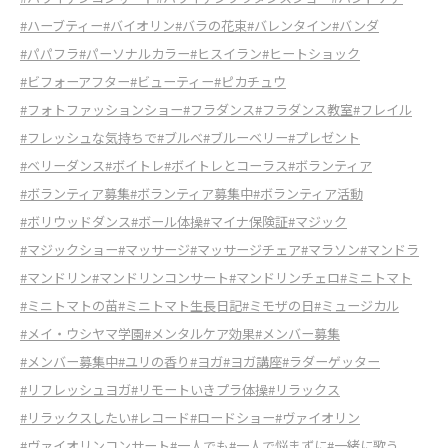
#ハーブティー
#バイオリン
#バラの花束
#バレンタイン
#バンダ
#パパフラ
#パーソナルカラー
#ヒスイラン
#ヒートショック
#ビフォーアフター
#ビューティー
#ピカチュウ
#フォトファッションショー
#フラダンス
#フラダンス教室
#フレイル
#フレッシュな気持ちで
#ブルべ
#ブルーベリー
#プレゼント
#ベリーダンス
#ボイトレ
#ボイトレとコーラス
#ボランティア
#ボランティア募集
#ボランティア募集中
#ボランティア活動
#ボリウッドダンス
#ボール体操
#マイナ保険証
#マジック
#マジックショー
#マッサージ
#マッサージチェア
#マラソン
#マンドラ
#マンドリン
#マンドリンコンサート
#マンドリンチェロ
#ミニトマト
#ミニトマトの苗
#ミニトマト生長日記
#ミモザの日
#ミュージカル
#メイ・ウシヤマ学園
#メンタルケア効果
#メンバー募集
#メンバー募集中
#ユリの香り
#ヨガ
#ヨガ講座
#ラダーゲッター
#リフレッシュヨガ
#リモートいきプラ体操
#リラックス
#リラックスしたい
#レコード
#ロードショー
#ヴァイオリン
#ヴァイオリンコンサート
#一人でも
#一人で悩まずに
#一緒に歌う