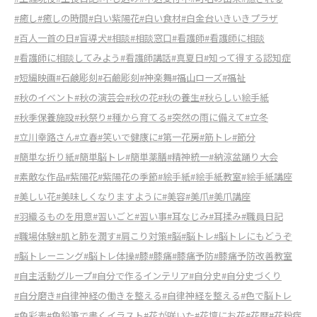
#癒し
#癒しの時間
#白い紫陽花
#白い食材
#白金台いきいきプラザ
#百人一首の日
#盲導犬
#相談
#相談窓口
#看護師
#看護師に相談
#看護師に相談してみよう
#看護師講話
#真夏日
#知って得する認知症
#短編映画
#石鹸彫刻
#石鹼彫刻
#神楽舞
#福山ローズ
#福祉
#秋のイベント
#秋の演芸会
#秋の花
#秋の養生
#秋らしい絵手紙
#秋季保養施設
#秋祭り
#種から育てる
#突然の雨に備えて
#立冬
#立川幸路さん
#立春
#笑いで健康に
#第一花房
#筋トレ
#節分
#簡単な折り紙
#簡単脳トレ
#簡単薬膳
#精神統一
#納涼盆踊り大会
#素敵な作品
#紫陽花
#紫陽花の季節
#絵手紙
#絵手紙教室
#絵手紙講座
#美しい花
#美味しくなりますように
#美容
#美爪
#美爪講座
#羽織るものを用意
#習いごと
#習い事
#耳なじみ
#耳揉み
#職員日記
#職場体験
#肌と肺を潤す
#肩こり対策
#脳
#脳トレ
#脳トレにもどうぞ
#脳トレーニング
#脳トレ体操
#膝
#膝痛
#膝痛予防
#膝痛予防改善教室
#自主活動グループ
#自分で作るインテリア
#自分史
#自分史づくり
#自分磨き
#自律神経の働きを整える
#自律神経を整える
#色で脳トレ
#色彩表
#色鉛筆で書くイラスト
#花が咲いた
#花壇にお花
#花暦
#花粉症