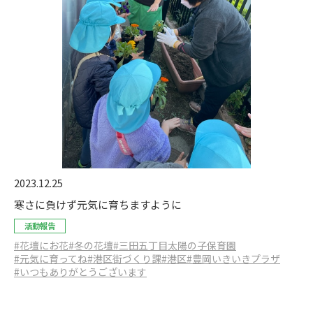
2023.12.25
寒さに負けず元気に育ちますように
活動報告
#花壇にお花
#冬の花壇
#三田五丁目太陽の子保育園
#元気に育ってね
#港区街づくり課
#港区
#豊岡いきいきプラザ
#いつもありがとうございます