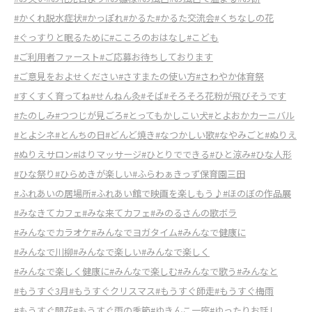
#かくれ脱水症状
#かっぽれ
#かるた
#かるた交流会
#くちなしの花
#ぐっすりと眠るために
#こころのおはなし
#こども
#ご利用者ファースト
#ご応募お待ちしております
#ご意見をおよせください
#さすまたの使い方
#さわやか体育祭
#すくすく育ってね
#せんねん灸
#そば
#そろそろ花粉が飛びそうです
#たのしみ
#つつじが見ごろ
#とってもかしこい犬
#とよおかカーニバル
#とよシネ
#とんちの日
#どんど焼き
#なつかしい歌
#なやみごと
#ぬりえ
#ぬりえサロン
#はりマッサージ
#ひとりでできる
#ひと涼み
#ひな人形
#ひな祭り
#ひらめきが楽しい
#ふらわぁきっず保育園三田
#ふれあいの居場所
#ふれあい館で映画を楽しもう♪
#ほのぼの作品展
#みなきてカフェ
#みな来てカフェ
#みのるさんの歌ボラ
#みんなでカラオケ
#みんなでヨガタイム
#みんなで健康に
#みんなで川柳
#みんなで楽しい
#みんなで楽しく
#みんなで楽しく健康に
#みんなで楽しむ
#みんなで歌う
#みんなと
#もうすぐ3月
#もうすぐクリスマス
#もうすぐ師走
#もうすぐ梅雨
#もうすぐ開花
#もうすぐ雨の季節
#ゆきんこ一座
#ゆったりお話し