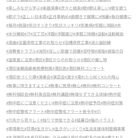
#楽しみながら学ぶ
#楽器演奏
#次々と結実
#歌
#歌は楽しい
#歌を歌う
#歌ボラ
#正しい日本語
#正月事納め
#歯磨きで健康に
#残暑
#毎日健康に
#毎月
#民謡
#気分すっきり
#気分スッキリ
#気象病
#気軽に相談
#水
#水分補給
#汗
#沈丁花
#洋服
#洋服選び
#津軽三味線
#活動
#活動報告
#浪曲
#浴室改修工事のお知らせ
#浴槽改修工事
#消火器訓練
#消費者トラブル
#消防
#涼しい部屋で読書
#深呼吸
#減塩
#減塩の日
#温度差に注意
#港区
#港区からのお知らせ
#港区の催し物
#港区後期高齢者医療制度
#港区民
#港区無料コンサート
#港区街づくり課
#演奏会
#演芸会
#漫才
#濡れたら拭く
#火の用心
#無事に咲きますように
#無事に発芽
#無心
#無料
#無料コンサート
#無料相談会
#無料英会話
#無料講座
#無理せずできる体操
#熱中症
#熱中症にご注意ください
#熱中症に注意
#熱中症予防
#熱中症対策
#熱中症警戒アラート
#熱中症警戒アラート発令中
#爪
#爪先から若々しく
#独りで参加できる
#猛暑日
#猫のイラスト
#環境美化
#甘酒
#生きがい
#生きがいづくり
#生活支援体制整備事業
#生涯現役
#生長日記
#申し込み
#申込受付中
#町名の由来
#癒される