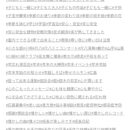
#子どもと一緒に
#子どもと大人
#子どもの作品
#子どもも一緒に
#子供
#子宝弁慶草
#季節のお便り
#季節の変わり目
#季節の絵手紙
#季節の花
#季節を詠む
#学び
#学習
#学習会
#安心・安全
#安心安全
#安心安全な建物
#安眠対策
#定点観測
#実が熟してきました
#室内でできる
#家で出来ること
#寄席
#寒い夜に
#寒い日は注意
#小さな庭
#小唄
#尺八
#尺八ミニコンサート
#尺八演奏
#展示
#山芋
#山薬
#川柳
#川柳クラブ
#巫女舞と雅楽
#巻き爪
#師走
#平和を祈って
#年忘れ演芸会
#年末
#年末の大掃除
#年末イベント
#年末年始
#年末年始のお知らせ
#年越しそば
#幸せホルモン
#広島
#座って出来る運動
#座談会
#庭
#庭木の剪定
#心が潤います
#心のこもったメッセージ
#心も体も健康に
#心も華やかに
#心を込めてかざりました
#心地よい音色に癒される
#忘れ物
#応募募集中
#思い出
#恵方巻
#悩み事相談
#意見
#愛宕神社
#感染症予防
#感謝
#懇談会
#懐かしい
#懐かしい曲
#懐かしい遊び
#懐かしのレコード
#懐かしの曲
#懐メロ
#成長が楽しみです
#成長日記
#扉の修理もお手の物
#手作りの花束
#手作り味噌
#手作り味噌体験