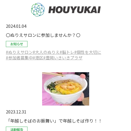
2024.01.04
〇ぬりえサロンに参加しませんか？〇
お知らせ
#ぬりえサロン
#大人のぬりえ
#脳トレ
#個性を大切に
#参加者募集中
#港区
#豊岡いきいきプラザ
2023.12.31
「年越しそばのお振舞い」で年越しそば作り！！
活動報告