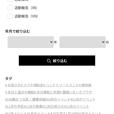
活動報告（IN）
活動報告（VN）
年月で絞り込む
年
月
絞り込む
タグ
# お知らせ
# スマホ相談会
# ハンドトリートメント
# 朝体操
# 水分と塩分の補給
# 水分補給と休憩
# 豊岡いきいきプラザ
#100歳まで元気！健康体操
#10月のイベント
#11月のイベント
#11月の予定
#11月の事業
#12月お知らせ
#12月のイベント
#12月イベント
#1月のイベント
#2025年は1月29日
#2月のイベント