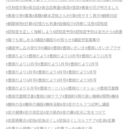
#花粉症対策
#英会話
#英会話教室
#英語
#落語
#蕎麦の花が咲きました
#蕎麦の芽
#薫風
#薬膳
#藤本芝裕さん
#行事
#見やすく掲示
#観察日記
#観葉植物
#計算
#記憶力も刺激
#設備紹介
#詐欺に注意
#認知症
#認知症を正しく理解しよう
#認知症予防
#認知症予防は足元から
#読書
#誰でも楽しめる
#講座
#講座のお知らせ
#講座参加募集中
#講座申し込み受付中
#講談
#豊岡
#豊岡いきいき
#豊岡いきいきプラザ
#豊岡たより
#豊岡だより
#豊岡だより10月号
#豊岡だより11月号
#豊岡だより12月号
#豊岡だより1月号
#豊岡だより2月号
#豊岡だより3月号
#豊岡だより4月号
#豊岡だより5月号
#豊岡だより6月号
#豊岡だより8月号
#豊岡だより9月号
#豊岡だより６月号
#豊岡カーニバル
#豊岡ロードショー
#豊岡児童館
#豊岡児童館児童
#豊岡川柳クラブ
#豊岡町
#質の良い睡眠
#質問
#趣味
#趣味の会
#趣味の講座
#趣味活動
#足
#足のセルフつぼ押し講座
#足の健康
#足の測定会
#足の筋肉
#足の裏
#足元に気をつけて
#足底筋膜炎
#足指
#足指ほぐし
#足指ほぐしセルフケア
#足湯
#足裏
#足裏から健康に
#足裏ほぐし
#足裏アーチ
#身体と頭