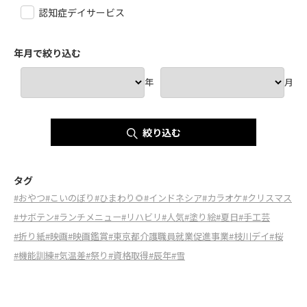
認知症デイサービス
年月で絞り込む
年
月
絞り込む
タグ
#おやつ
#こいのぼり
#ひまわり🌻
#インドネシア
#カラオケ
#クリスマス
#サボテン
#ランチメニュー
#リハビリ
#人気
#塗り絵
#夏日
#手工芸
#折り紙
#映画
#映画鑑賞
#東京都介護職員就業促進事業
#枝川デイ
#桜
#機能訓練
#気温差
#祭り
#資格取得
#辰年
#雪