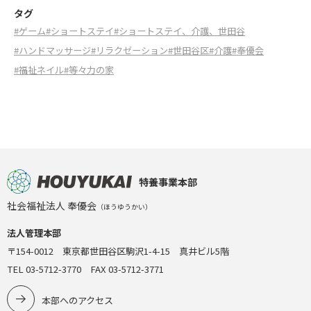
タグ
#ゲーム
#ショートステイ
#ショートステイ、介護、世田谷
#ハンドマッサージ
#リラクゼーション
#世田谷区
#介護
#奉優会
#福祉ネイル
#等々力の家
特養事業本部
社会福祉法人 奉優会
（ほうゆうかい）
法人管理本部
〒154-0012 東京都世田谷区駒沢1-4-15 真井ビル5階
TEL 03-5712-3770 FAX 03-5712-3771
本部へのアクセス