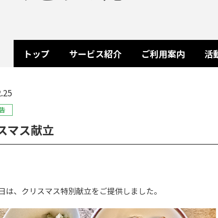
トップ
サービス紹介
ご利用案内
活
.25
告
スマス献立
日は、クリスマス特別献立をご提供しました。