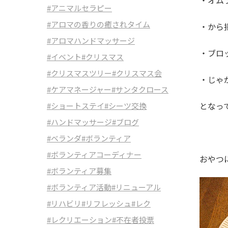
・オム
#アニマルセラピー
#アロマの香りの癒されタイム
・から
#アロマハンドマッサージ
・ブロ
#イベント
#クリスマス
#クリスマスツリー
#クリスマス会
・じゃ
#ケアマネージャー
#サンタクロース
となっ
#ショートステイ
#シーツ交換
#ハンドマッサージ
#ブログ
#ベランダ
#ボランティア
#ボランティアコーディナー
おやつ
#ボランティア募集
#ボランティア活動
#リニューアル
#リハビリ
#リフレッシュ
#レク
#レクリエーション
#不在者投票