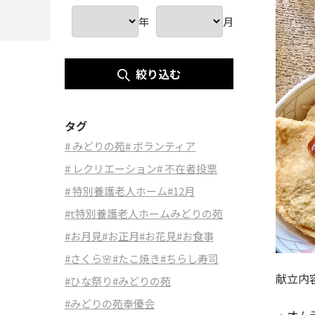
年
月
絞り込む
タグ
# みどりの苑
# ボランティア
# レクリエーション
# 不在者投票
# 特別養護老人ホーム
#12月
#t特別養護老人ホームみどりの苑
#お月見
#お正月
#お花見
#お食事
#さくら🌸
#たこ焼き
#ちらし寿司
献立内
#ひな祭り
#みどりの苑
#みどりの苑奉優会