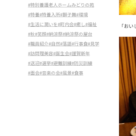
#特別養護老人ホームみどりの苑
#特養
#特養入所
#獅子舞
#環境
#生活に潤いを
#町内会
#癒し
#福祉
「おい
#秋
#笑顔
#納涼祭
#納涼祭の屋台
#職員紹介
#自然
#落語
#行事食
#見学
#訪問理美容
#誕生会
#謹賀新年
#送迎
#選挙
#避難訓練
#防災訓練
#面会
#音楽の会
#風景
#食事