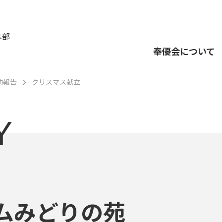
本部
奉優会について
動報告
クリスマス献立
Y
ムみどりの苑