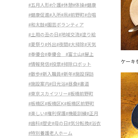
#五月人形
#介護
#休憩
#体操
#健康
#健康促進
#入所
#凧
#前野町
#合唱
#和太鼓
#園芸ボランティア
#土用の丑の日
#地域交流
#塗り絵
#夏祭り
#外出
#夜間
#大掃除
#天気
#奉優会
#奉優会
#富士山
#屋上
ケーキ
#情報発信
#投票
#掃除ロボット
#散歩
#新入職員
#新年
#施設探訪
#施設案内
#日光浴
#昼食
#書道
#東京スカイツリー
#板橋前野町
#板橋区
#板橋区K
#板橋区前野町
#楽しい
#権利保護
#機能訓練
#正月
#歯科
#歴史
#母の日
#気分転換
#浴衣
#特別養護老人ホーム