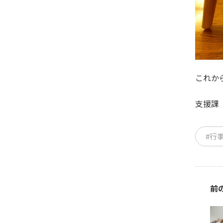
これか
支援課
#行
前