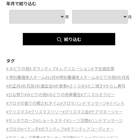
年月で絞り込む
年
月
絞り込む
タグ
# みどりの苑
# ボランティア
# レクリエーション
# 不在者投票
# 特別養護老人ホーム
#12月
#t特別養護老人ホームみどりの苑
#お月見
#お正月
#お花見
#お誕生会
#お食事
#さくら🌸
#たこ焼き
#ちらし寿司
#ひな祭り
#みどりの苑
#みどりの苑奉優会
#アニマルセラピー
#アロマの香りの癒されタイム
#アロマハンドマッサージ
#イベント
#クリスマス
#クリスマスツリー
#クリスマス会
#ケアマネージャー
#サンタクロース
#ショートステイ
#シーツ交換
#ハンドマッサージ
#ブログ
#ベランダ
#ボランティア
#ボランティアコーディナー
#ボランティア募集
#ボランティア活動
#リニューアル
#リハビリ