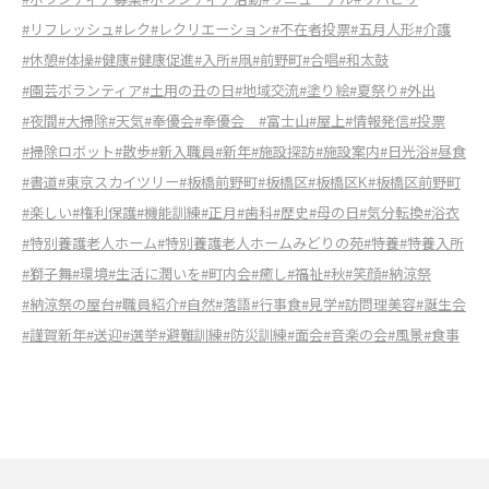
#リフレッシュ
#レク
#レクリエーション
#不在者投票
#五月人形
#介護
#休憩
#体操
#健康
#健康促進
#入所
#凧
#前野町
#合唱
#和太鼓
#園芸ボランティア
#土用の丑の日
#地域交流
#塗り絵
#夏祭り
#外出
#夜間
#大掃除
#天気
#奉優会
#奉優会
#富士山
#屋上
#情報発信
#投票
#掃除ロボット
#散歩
#新入職員
#新年
#施設探訪
#施設案内
#日光浴
#昼食
#書道
#東京スカイツリー
#板橋前野町
#板橋区
#板橋区K
#板橋区前野町
#楽しい
#権利保護
#機能訓練
#正月
#歯科
#歴史
#母の日
#気分転換
#浴衣
#特別養護老人ホーム
#特別養護老人ホームみどりの苑
#特養
#特養入所
#獅子舞
#環境
#生活に潤いを
#町内会
#癒し
#福祉
#秋
#笑顔
#納涼祭
#納涼祭の屋台
#職員紹介
#自然
#落語
#行事食
#見学
#訪問理美容
#誕生会
#謹賀新年
#送迎
#選挙
#避難訓練
#防災訓練
#面会
#音楽の会
#風景
#食事