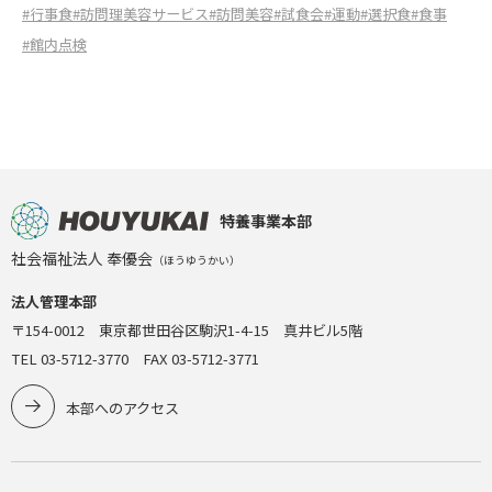
#行事食
#訪問理美容サービス
#訪問美容
#試食会
#運動
#選択食
#食事
#館内点検
特養事業本部
社会福祉法人 奉優会
（ほうゆうかい）
法人管理本部
〒154-0012 東京都世田谷区駒沢1-4-15 真井ビル5階
TEL 03-5712-3770 FAX 03-5712-3771
本部へのアクセス