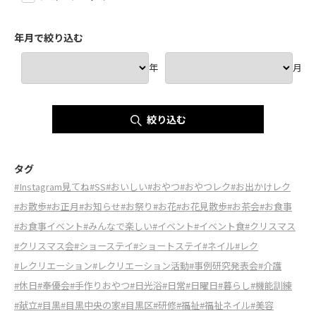
年月で絞り込む
年
月
絞り込む
タグ
#Instagram見てね
#SS
#おいしい
#おやつ
#おやつレク
#お出かけレク
#お散歩
#お正月
#お知らせ
#お祭り
#お花
#お花見散歩
#お茶会
#お食事
#お食事イベント
#みんなで楽しい
#イベント
#イベント食
#クリスマス
#クリスマス会
#ショーステイ
#ショートステイ
#ネイル
#レク
#レクリエーション
#レクリエーション活動
#事例研究発表会
#介護
#休日
#奉優会
#手作りおやつ
#日光浴
#日常
#日曜日
#暮らし
#機能訓練
#献立
#目黒
#目黒中央の家
#目黒区
#研修
#福祉
#福祉ネイル
#美容