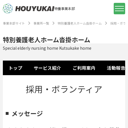
特養事業本部
事業本部サイト
事業所一覧
特別養護老人ホーム沓掛ホーム
採用・ボラ
特別養護老人ホーム沓掛ホーム
Special elderly nursing home Kutsukake home
トップ
サービス紹介
ご利用案内
活動報告
採用・ボランティア
メッセージ