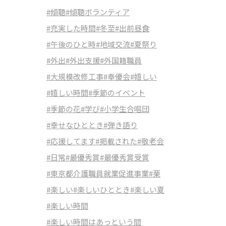
#傾聴
#傾聴ボランティア
#充実した時間
#冬至
#出前昼食
#午後のひと時
#地域交流
#夏祭り
#外出
#外出支援
#外国籍職員
#大規模改修工事
#奉優会
#嬉しい
#嬉しい時間
#季節のイベント
#季節の花
#学び
#小学生合唱団
#幸せなひととき
#弾き語り
#応援してます
#掲載された
#敬老会
#日常
#最優秀賞
#最優秀賞受賞
#東京都介護職員就業促進事業
#栗
#楽しい
#楽しいひととき
#楽しい夏
#楽しい時間
#楽しい時間はあっという間