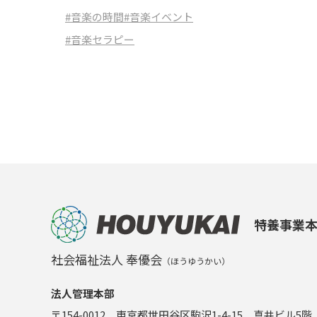
#音楽の時間
#音楽イベント
#音楽セラピー
特養事業
社会福祉法人 奉優会
（ほうゆうかい）
法人管理本部
〒154-0012 東京都世田谷区駒沢1-4-15 真井ビル5階