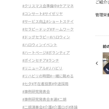
ご紹介
#クリスマス会準備中
#ケアマネ
#コンサート
#サイゼリヤ
管理栄養
#サービス向上
#ショートステイ
#セラピードッグ
#チームワーク
#ドッグセラピー
#ハロウィン
#ハロウィンイベント
前
#ハートページ
#ボランティア
#ポインセチア
#ランチ
#リニューアル
#リハビリ
#リハビリの時間
#一緒に眺める
#七夕
#不在者投票
#中途採用
#事例研究発表会
#事例研究発表会本選
#二胡
#二胡演奏会
#介護
#介護ロボ
#体操