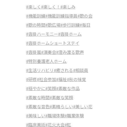
#楽しく
#楽しく！
#楽しみ
#機能訓練
#機能訓練指導員
#歌の会
#歌の時間
#歌広場
#歩行訓練
#毎日
#沓掛ハーモニー
#沓掛ホーム
#沓掛ホームショートステイ
#沓掛嵐
#演奏会
#澄み渡る歌声
#特別養護老人ホーム
#生活リハビリ
#癒される
#相談員
#研修
#社会参加
#福祉
#秋の味覚
#穏やかに
#笑顔
#素敵な作品
#素敵な時間
#素敵な笑顔
#素敵な音色
#素晴らしい
#美しい花
#美味しい
#職場体験
#職業体験
#臨床美術
#花火大会
#虹