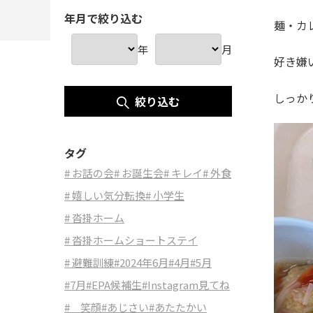
年月で絞り込む
麺・カ
年
月
好き嫌
しっか
絞り込む
タグ
# お話の会
# お誕生会
# キレイ
# 外食
# 嬉しい気分転換
# 小学生
# 沓掛ホーム
# 沓掛ホームショートステイ
# 避難訓練
#2024年6月
#4月
#5月
#7月
#EPA候補生
#Instagram見てね
# 笑顔
#あじさい
#あたたかい