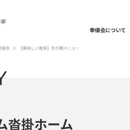
本部
奉優会について
動報告
【美味しい食事】冬の麺メニュー
Y
ム沓掛ホーム