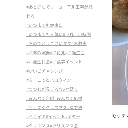
#あと少しでリニューアル工事が終
わる
#いつまでも健康に
#いつまでも元気に
#うれしい時間
#おめでとうございます
#お散歩
#お琴の演奏
#お花見
#お誕生会
#お誕生日会
#お食事イベント
#かいごチャレンジ
#ちょこっとハロウィン
#つつじが見ごろ
#ひな祭り
#みんなで合唱
#みんなで応援
#もうすぐクリスマス
#ゆず湯
もうす
#イキイキ
#イベント
#ギター
#クリスマス
#クリスマス会