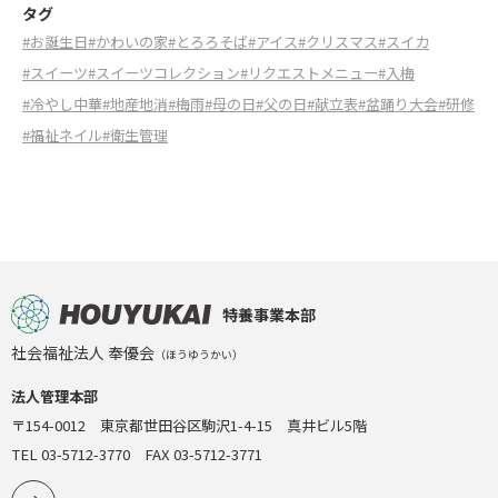
タグ
#お誕生日
#かわいの家
#とろろそば
#アイス
#クリスマス
#スイカ
#スイーツ
#スイーツコレクション
#リクエストメニュー
#入梅
#冷やし中華
#地産地消
#梅雨
#母の日
#父の日
#献立表
#盆踊り大会
#研修
#福祉ネイル
#衛生管理
特養事業本部
社会福祉法人 奉優会
（ほうゆうかい）
法人管理本部
〒154-0012 東京都世田谷区駒沢1-4-15 真井ビル5階
TEL 03-5712-3770 FAX 03-5712-3771